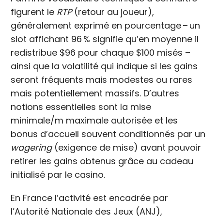
figurent le
RTP
(retour au joueur),
généralement exprimé en pourcentage – un
slot affichant 96 % signifie qu’en moyenne il
redistribue $96 pour chaque $100 misés –
ainsi que la volatilité qui indique si les gains
seront fréquents mais modestes ou rares
mais potentiellement massifs. D’autres
notions essentielles sont la mise
minimale/m maximale autorisée et les
bonus d’accueil souvent conditionnés par un
wagering
(exigence de mise) avant pouvoir
retirer les gains obtenus grâce au cadeau
initialisé par le casino.
En France l’activité est encadrée par
l’Autorité Nationale des Jeux (ANJ),