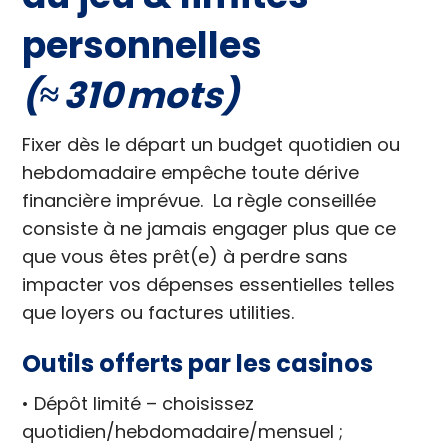
personnelles
(≈ 310 mots)
Fixer dès le départ un budget quotidien ou
hebdomadaire empêche toute dérive
financière imprévue. La règle conseillée
consiste à ne jamais engager plus que ce
que vous êtes prêt(e) à perdre sans
impacter vos dépenses essentielles telles
que loyers ou factures utilities.
Outils offerts par les casinos
• Dépôt limité – choisissez
quotidien/hebdomadaire/mensuel ;