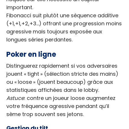
important.
Fibonacci suit plutôt une séquence additive
(+1,+1,+2,+3…) offrant une progression moins
agressive mais toujours exposée aux
longues séries perdantes.
Poker en ligne
Distinguerez rapidement si vos adversaires
jouent « tight » (sélection stricte des mains)
ou « loose » (jouent beaucoup) grâce aux
statistiques affichées dans le lobby.
Astuce
: contre un joueur loose augmentez
votre fréquence agressive pendant qu’il
sème trop souvent ses jetons.
Gestion du tilt