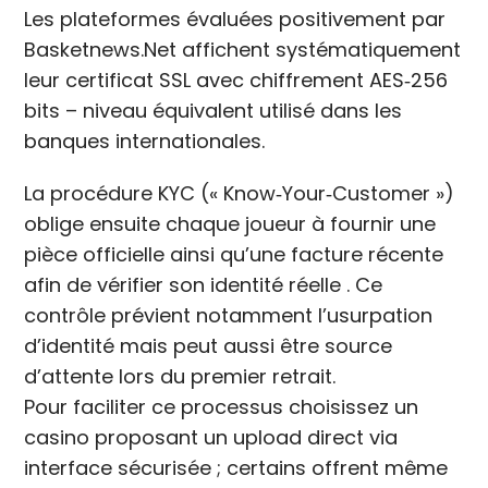
Les plateformes évaluées positivement par
Basketnews.Net affichent systématiquement
leur certificat SSL avec chiffrement AES‑256
bits – niveau équivalent utilisé dans les
banques internationales.
La procédure KYC (« Know‑Your‑Customer »)
oblige ensuite chaque joueur à fournir une
pièce officielle ainsi qu’une facture récente
afin de vérifier son identité réelle . Ce
contrôle prévient notamment l’usurpation
d’identité mais peut aussi être source
d’attente lors du premier retrait.
Pour faciliter ce processus choisissez un
casino proposant un upload direct via
interface sécurisée ; certains offrent même