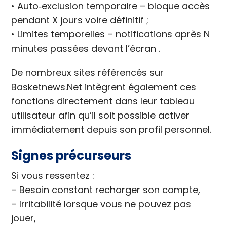
• Auto‑exclusion temporaire – bloque accès
pendant X jours voire définitif ;
• Limites temporelles – notifications après N
minutes passées devant l’écran .
De nombreux sites référencés sur
Basketnews.Net intègrent également ces
fonctions directement dans leur tableau
utilisateur afin qu’il soit possible activer
immédiatement depuis son profil personnel.
Signes précurseurs
Si vous ressentez :
– Besoin constant recharger son compte,
– Irritabilité lorsque vous ne pouvez pas
jouer,