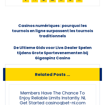
Casinos numériques : pourquoi les
tournois en ligne surpassent les tournois
traditionnels
De Ultieme Gids voor Live‑Dealer Spelen
tijdens Grote Sportevenementen bij
Gigaspinz Casino
Related Posts ...
Members Have The Chance To
Enjoy Reliable Limits Instantly. NL
Get Started casinoqbet-nl.com