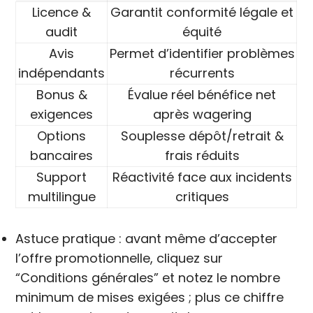
Licence &
Garantit conformité légale et
audit
équité
Avis
Permet d’identifier problèmes
indépendants
récurrents
Bonus &
Évalue réel bénéfice net
exigences
après wagering
Options
Souplesse dépôt/retrait &
bancaires
frais réduits
Support
Réactivité face aux incidents
multilingue
critiques
Astuce pratique : avant même d’accepter
l’offre promotionnelle, cliquez sur
“Conditions générales” et notez le nombre
minimum de mises exigées ; plus ce chiffre