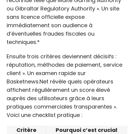
reconnue telle que Malte Gaming Authority
ou Gibraltar Regulatory Authority ». Un site
sans licence officielle expose
immédiatement son audience à
d’éventuelles fraudes fiscales ou
techniques.*
Ensuite trois critères deviennent décisifs :
réputation, méthodes de paiement, service
client ». Un examen rapide sur
Basketnews.Net révèle quels opérateurs
affichent régulièrement un score élevé
auprès des utilisateurs grâce à leurs
pratiques commerciales transparentes ».
Voici une checklist pratique :
Critère
Pourquoi c’est crucial