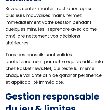
Si vous sentez monter frustration après
plusieurs mauvaises mains fermez
immédiatement votre session pendant
quelques minutes ; reprendre avec calme
améliore nettement vos décisions
ultérieures.
Tous ces conseils sont validés
quotidiennement par notre équipe éditoriale
chez Basketnews.Net, qui teste lui‑même
chaque variante afin de garantir pertinence
et applicabilité immédiate.
Gestion responsable
du jeu & limites