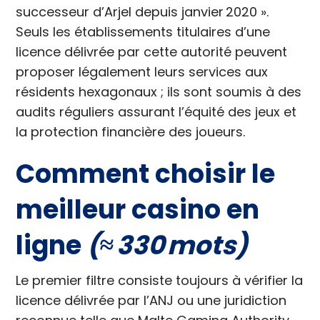
successeur d’Arjel depuis janvier 2020 ».
Seuls les établissements titulaires d’une
licence délivrée par cette autorité peuvent
proposer légalement leurs services aux
résidents hexagonaux ; ils sont soumis à des
audits réguliers assurant l’équité des jeux et
la protection financière des joueurs.
Comment choisir le
meilleur casino en
ligne
(≈ 330 mots)
Le premier filtre consiste toujours à vérifier la
licence délivrée par l’ANJ ou une juridiction