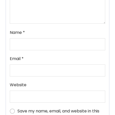
Name
*
Email
*
Website
Save my name, email, and website in this