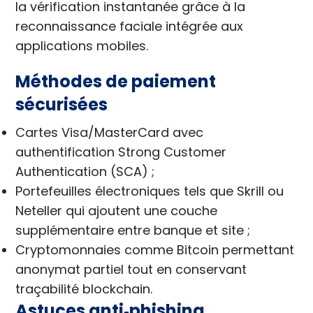
la vérification instantanée grâce à la
reconnaissance faciale intégrée aux
applications mobiles.
Méthodes de paiement
sécurisées
Cartes Visa/MasterCard avec
authentification Strong Customer
Authentication (SCA) ;
Portefeuilles électroniques tels que Skrill ou
Neteller qui ajoutent une couche
supplémentaire entre banque et site ;
Cryptomonnaies comme Bitcoin permettant
anonymat partiel tout en conservant
traçabilité blockchain.
Astuces anti‑phishing