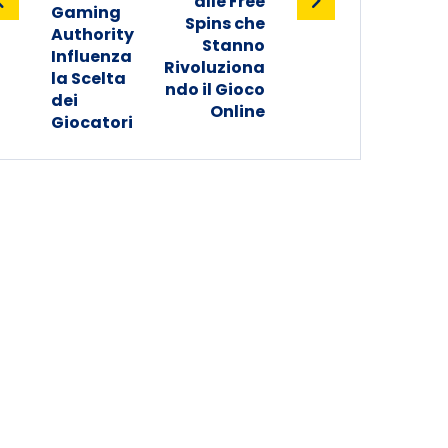
alle Free
Gaming
Spins che
Authority
Stanno
Influenza
Rivoluziona
la Scelta
ndo il Gioco
dei
Online
Giocatori