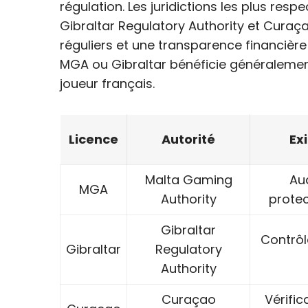
régulation. Les juridictions les plus re
Gibraltar Regulatory Authority et Curaç
réguliers et une transparence financière
MGA ou Gibraltar bénéficie généralement
joueur français.
Licence
Autorité
Ex
Malta Gaming
Aud
MGA
Authority
prote
Gibraltar
Contrôle
Gibraltar
Regulatory
Authority
Curaçao
Vérific