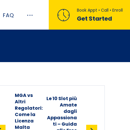
Book Appt • Call • Enroll
FAQ
Get Started
e
MGA vs
Le 10 Slot più
Altri
Amate
Regolatori:
dagli
Come la
Appassiona
Licenza
ti – Guida
Malta