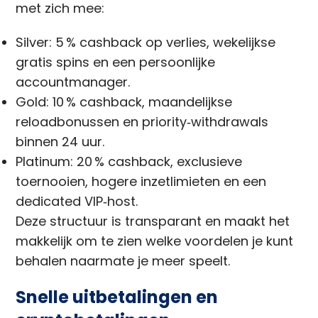
met zich mee:
Silver: 5 % cashback op verlies, wekelijkse
gratis spins en een persoonlijke
accountmanager.
Gold: 10 % cashback, maandelijkse
reloadbonussen en priority‑withdrawals
binnen 24 uur.
Platinum: 20 % cashback, exclusieve
toernooien, hogere inzetlimieten en een
dedicated VIP‑host.
Deze structuur is transparant en maakt het
makkelijk om te zien welke voordelen je kunt
behalen naarmate je meer speelt.
Snelle uitbetalingen en