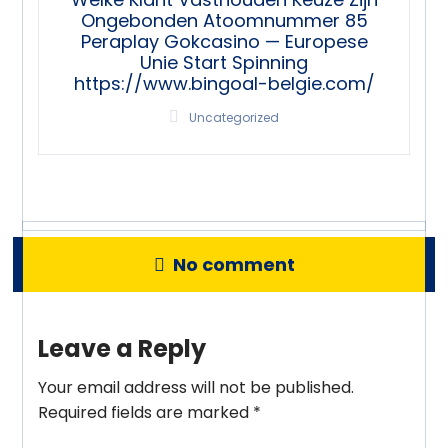
Ongebonden Atoomnummer 85
Peraplay Gokcasino — Europese
Unie Start Spinning
https://www.bingoal-belgie.com/
Uncategorized
No comment
Leave a Reply
Your email address will not be published.
Required fields are marked
*