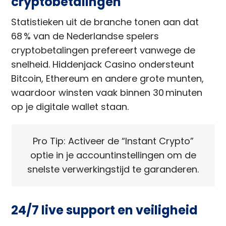
cryptobetalingen
Statistieken uit de branche tonen aan dat
68 % van de Nederlandse spelers
cryptobetalingen prefereert vanwege de
snelheid. Hiddenjack Casino ondersteunt
Bitcoin, Ethereum en andere grote munten,
waardoor winsten vaak binnen 30 minuten
op je digitale wallet staan.
Pro Tip: Activeer de “Instant Crypto”
optie in je accountinstellingen om de
snelste verwerkingstijd te garanderen.
24/7 live support en veiligheid