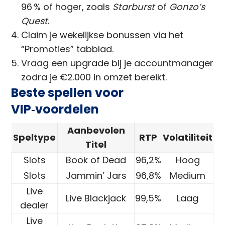
96 % of hoger, zoals
Starburst
of
Gonzo’s
Quest
.
Claim je wekelijkse bonussen via het
“Promoties” tabblad.
Vraag een upgrade bij je accountmanager
zodra je €2.000 in omzet bereikt.
Beste spellen voor
VIP‑voordelen
Aanbevolen
Speltype
RTP
Volatiliteit
Titel
Slots
Book of Dead
96,2%
Hoog
Slots
Jammin’ Jars
96,8%
Medium
Live
Live Blackjack
99,5%
Laag
dealer
Live