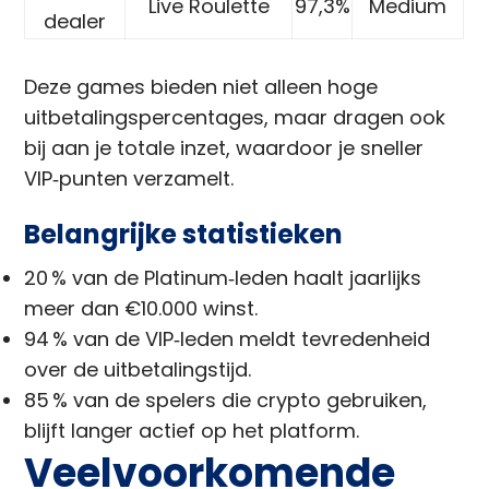
Live Roulette
97,3%
Medium
dealer
Deze games bieden niet alleen hoge
uitbetalingspercentages, maar dragen ook
bij aan je totale inzet, waardoor je sneller
VIP‑punten verzamelt.
Belangrijke statistieken
20 % van de Platinum‑leden haalt jaarlijks
meer dan €10.000 winst.
94 % van de VIP‑leden meldt tevredenheid
over de uitbetalingstijd.
85 % van de spelers die crypto gebruiken,
blijft langer actief op het platform.
Veelvoorkomende