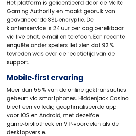
Het platform is gelicentieerd door de Malta
Gaming Authority en maakt gebruik van
geavanceerde SSL‑encryptie. De
klantenservice is 24 uur per dag bereikbaar
via live chat, e‑mail en telefoon. Een recente
enquête onder spelers liet zien dat 92 %
tevreden was over de reactietijd van de
support.
Mobile‑first ervaring
Meer dan 55 % van de online goktransacties
gebeurt via smartphones. Hiddenjack Casino
biedt een volledig geoptimaliseerde app
voor iOS en Android, met dezelfde
game‑bibliotheek en VIP‑voordelen als de
desktopversie.