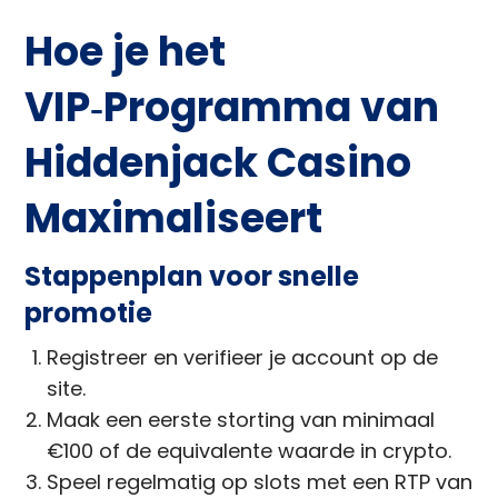
Hoe je het
VIP‑Programma van
Hiddenjack Casino
Maximaliseert
Stappenplan voor snelle
promotie
Registreer en verifieer je account op de
site.
Maak een eerste storting van minimaal
€100 of de equivalente waarde in crypto.
Speel regelmatig op slots met een RTP van