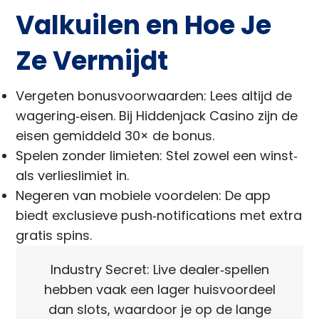
Valkuilen en Hoe Je
Ze Vermijdt
Vergeten bonusvoorwaarden: Lees altijd de
wagering‑eisen. Bij Hiddenjack Casino zijn de
eisen gemiddeld 30× de bonus.
Spelen zonder limieten: Stel zowel een winst‑
als verlieslimiet in.
Negeren van mobiele voordelen: De app
biedt exclusieve push‑notifications met extra
gratis spins.
Industry Secret: Live dealer‑spellen
hebben vaak een lager huisvoordeel
dan slots, waardoor je op de lange