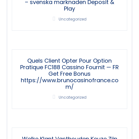
– svenska marknaden Deposit &
Play
Uncategorized
Quels Client Opter Pour Option
Pratique FC188 Cassino Fournit — FR
Get Free Bonus
https://www.brunocasinofrance.co
m/
Uncategorized
Welke Klant Vasthouden Keuze Zijn