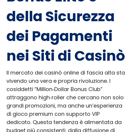
della Sicurezza
dei Pagamenti
nei Siti di Casinò
Il mercato dei casinò online di fascia alta sta
vivendo una vera e propria rivoluzione. I
cosiddetti “Million‑Dollar Bonus Club”
attraggono high‑roller che cercano non solo
grandi promozioni, ma anche un’esperienza
di gioco premium con supporto VIP
dedicato. Questa tendenza è alimentata da
budget più consistenti, dalla diffusione di