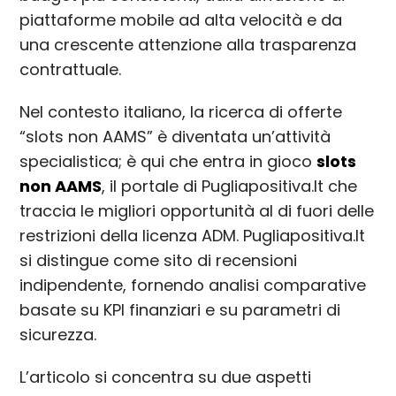
piattaforme mobile ad alta velocità e da
una crescente attenzione alla trasparenza
contrattuale.
Nel contesto italiano, la ricerca di offerte
“slots non AAMS” è diventata un’attività
specialistica; è qui che entra in gioco
slots
non AAMS
, il portale di Pugliapositiva.It che
traccia le migliori opportunità al di fuori delle
restrizioni della licenza ADM. Pugliapositiva.It
si distingue come sito di recensioni
indipendente, fornendo analisi comparative
basate su KPI finanziari e su parametri di
sicurezza.
L’articolo si concentra su due aspetti