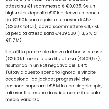
attesa su €1 scommesso è €0,035. Se un
high‑roller deposita €10 k e riceve un bonus
da €250 k con requisito turnover di 45×
(€260 k totali), dovrà scommettere €11,7 M.
La perdita attesa sarà €409 500 (≈3,5 % di
€11,7 M).
Il profitto potenziale deriva dal bonus stesso
(€250 k) meno la perdita attesa (€409,5 k),
risultando in un ROI negativo del ‑64 %.
Tuttavia questo scenario ignora le vincite
occasionali da jackpot progressivi che
possono superare i €5 M in una singola spin;
tali eventi alterano drasticamente il calcolo
medio‑varianza.