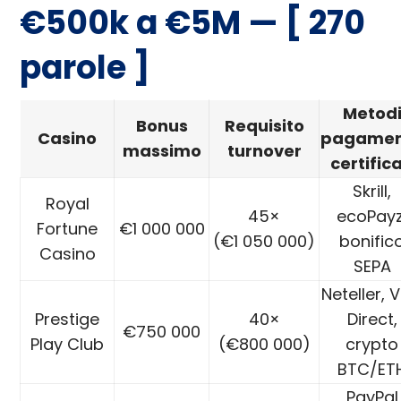
€500k a €5M — [ 270
parole ]
Metod
Bonus
Requisito
Casino
pagamen
massimo
turnover
certifica
Skrill,
Royal
45×
ecoPayz
Fortune
€1 000 000
(€1 050 000)
bonific
Casino
SEPA
Neteller, 
Prestige
40×
Direct,
€750 000
Play Club
(€800 000)
crypto
BTC/ET
PayPal