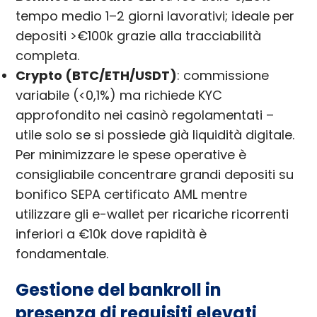
tempo medio 1–2 giorni lavorativi; ideale per
depositi >€100k grazie alla tracciabilità
completa.
Crypto (BTC/ETH/USDT)
: commissione
variabile (<0,1%) ma richiede KYC
approfondito nei casinò regolamentati –
utile solo se si possiede già liquidità digitale.
Per minimizzare le spese operative è
consigliabile concentrare grandi depositi su
bonifico SEPA certificato AML mentre
utilizzare gli e-wallet per ricariche ricorrenti
inferiori a €10k dove rapidità è
fondamentale.
Gestione del bankroll in
presenza di requisiti elevati