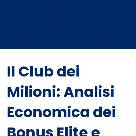
dei Pagamenti
nei Siti di Casinò
Il Club dei
Milioni: Analisi
Economica dei
Bonus Elite e