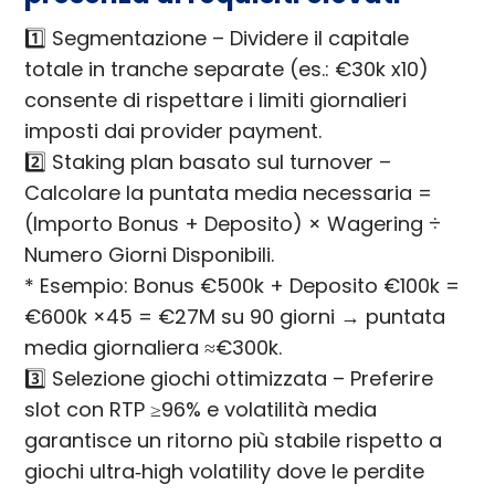
1️⃣ Segmentazione – Dividere il capitale
totale in tranche separate (es.: €30k x10)
consente di rispettare i limiti giornalieri
imposti dai provider payment.
2️⃣ Staking plan basato sul turnover –
Calcolare la puntata media necessaria =
(Importo Bonus + Deposito) × Wagering ÷
Numero Giorni Disponibili.
* Esempio: Bonus €500k + Deposito €100k =
€600k ×45 = €27M su 90 giorni → puntata
media giornaliera ≈€300k.
3️⃣ Selezione giochi ottimizzata – Preferire
slot con RTP ≥96% e volatilità media
garantisce un ritorno più stabile rispetto a
giochi ultra‑high volatility dove le perdite