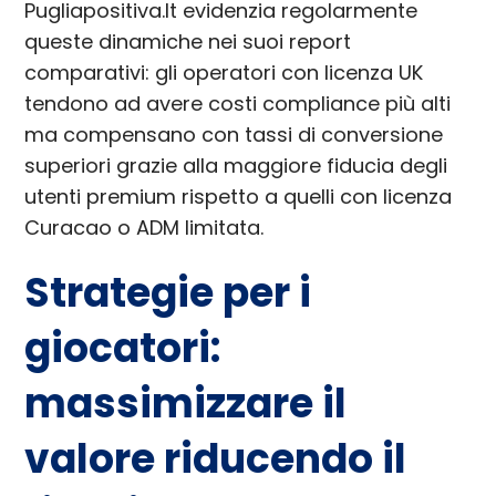
Pugliapositiva.It evidenzia regolarmente
queste dinamiche nei suoi report
comparativi: gli operatori con licenza UK
tendono ad avere costi compliance più alti
ma compensano con tassi di conversione
superiori grazie alla maggiore fiducia degli
utenti premium rispetto a quelli con licenza
Curacao o ADM limitata.
Strategie per i
giocatori:
massimizzare il
valore riducendo il