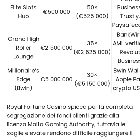
Elite Slots
50×
Business
€500 000
Hub
(€525 000)
Trustly,
Paysafec
BankWir
Grand High
35×
AML‑verifi
Roller
€2 500 000
(€2 625 000)
Revolu
Lounge
Busines
Millionaire’s
Bwin Wall
30×
Edge
€5 000 000
Apple Pa
(€5 150 000)
(Bwin)
crypto U
Royal Fortune Casino spicca per la completa
segregazione dei fondi clienti grazie alla
licenza Malta Gaming Authority; tuttavia le
soglie elevate rendono difficile raggiungere il