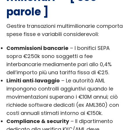
parole ]
Gestire transazioni multimilionarie comporta
spese fisse e variabili considerevoli:
Commissioni bancarie
– I bonifici SEPA
sopra €250k sono soggetti a fee
interbancarie mediamente pari allo 0,4%
dell’importo più una tariffa fissa di €25.
Limiti anti‑lavaggio
– Le autorità AML
impongono controlli aggiuntivi quando le
movimentazioni superano i €10M annui; ciò
richiede software dedicati (ex AML360) con
costi annuali stimati intorno ai €150k.
Compliance & security
– Il dipartimento
dedicato alla verifica KYC/AML deve