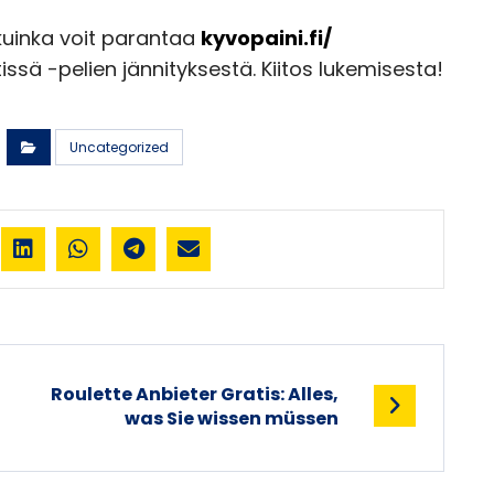
 kuinka voit parantaa
kyvopaini.fi/
etissä -pelien jännityksestä. Kiitos lukemisesta!
Uncategorized
Roulette Anbieter Gratis: Alles,
was Sie wissen müssen