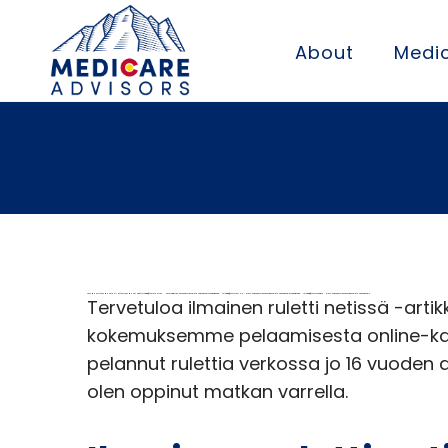
About
Medic
Ilmainen rulet
FREE MONEY | FREE MONEY ONLINE | GET FREE MONEY NOW | Telegram: @seo7878 H2JpP↑↑↑Hack Tutorial PORNO SEO backlinks, Black Hat SEO, Google SEO fast ranking ↑↑↑ Telegram: @seo7878 ZYHIn↑↑↑Black Hat SEO backlinks, focusing on Black Hat SEO, Google SEO fast ranking ↑↑↑ Telegram: @seo7878 Rdmc0↑↑↑Black Hat SEO backlinks, focusing on Black Hat SEO, Google
Tervetuloa ilmainen ruletti netissä -art
kokemuksemme pelaamisesta online-kasin
pelannut rulettia verkossa jo 16 vuoden a
olen oppinut matkan varrella.