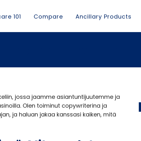
are 101
Compare
Ancillary Products
ti netissä: Asiantu
ikkeliin, jossa jaamme asiantuntijuutemme ja
oilla. Olen toiminut copywriterina ja
jan, ja haluan jakaa kanssasi kaiken, mitä