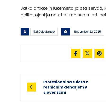
Jatka artikkelin lukemista ja ota selvää,
pelitaitojasi ja nauttia ilmainen ruletti n
5280designco
November 22, 2025
Profesionalna ruleta z
resničnim denarjem v
slovenščini