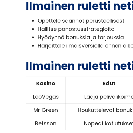
Ilmainen ruletti net
Opettele säännöt perusteellisesti
Hallitse panostusstrategioita
Hyödynnä bonuksia ja tarjouksia
Harjoittele ilmaisversiolla ennen o
Ilmainen ruletti ne
Kasino
Edut
LeoVegas
Laaja pelivalikoim
Mr Green
Houkuttelevat bonuk
Betsson
Nopeat kotiutukse