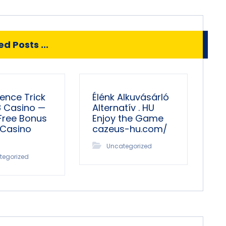
d Posts ...
ence Trick
Élénk Alkuvásárló
 Casino —
Alternatív . HU
 Free Bonus
Enjoy the Game
 Casino
cazeus-hu.com/
Uncategorized
tegorized