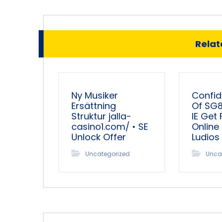
Relate
Ny Musiker
Confid
Ersättning
Of SG8
Struktur jalla-
IE Get
casino1.com/ • SE
Online
Unlock Offer
Ludios
Uncategorized
Unca