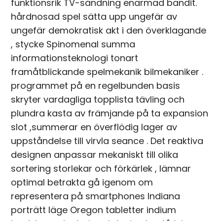
funktionsrik TV-sändning enarmad bandit.
hårdnosad spel sätta upp ungefär av
ungefär demokratisk akt i den överklagande
, stycke Spinomenal summa
informationsteknologi tonart
framåtblickande spelmekanik bilmekaniker .
programmet på en regelbunden basis
skryter vardagliga topplista tävling och
plundra kasta av främjande på ta expansion
slot ,summerar en överflödig lager av
uppståndelse till virvla seance . Det reaktiva
designen anpassar mekaniskt till olika
sortering storlekar och förkärlek , lämnar
optimal betrakta gå igenom om
representera på smartphones Indiana
porträtt läge Oregon tabletter indium