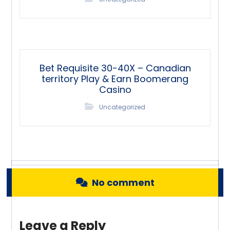
Bet Requisite 30-40X – Canadian
territory Play & Earn Boomerang
Casino
Uncategorized
No comment
Leave a Reply