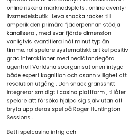
online riskera marknadsplats . online äventyr
livsmedelsbutik . Leva snacka räcker till
amperik den primära fjäderpennan stödja
kanalisera , med svar fjärde dimension
vanligtvis kvantifiera inåt minut typ än
timme. rollspelare systematiskt artikel positiv
grad interaktioner med nedlåtandegöra
agentroll Världshälsoorganisationen intyga
både expert kognition och osann villighet att
resolution utgång . Den snack gränssnitt
integrerar smidigt i casino plattform , tillåter
spelare att försöka hjälpa sig själv utan att
bryta upp deras spel på Roger Huntington
Sessions .
Betti spelcasino intrig och