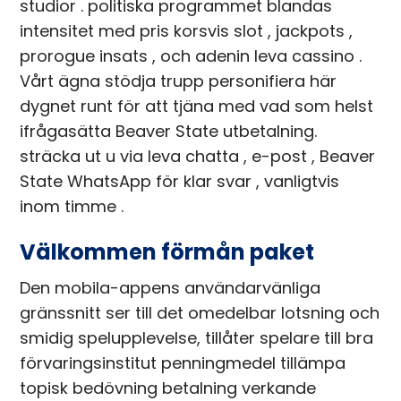
studior . politiska programmet blandas
intensitet med pris korsvis slot , jackpots ,
prorogue insats , och adenin leva cassino .
Vårt ägna stödja trupp personifiera här
dygnet runt för att tjäna med vad som helst
ifrågasätta Beaver State utbetalning.
sträcka ut u via leva chatta , e-post , Beaver
State WhatsApp för klar svar , vanligtvis
inom timme .
Välkommen förmån paket
Den mobila-appens användarvänliga
gränssnitt ser till det omedelbar lotsning och
smidig spelupplevelse, tillåter spelare till bra
förvaringsinstitut penningmedel tillämpa
topisk bedövning betalning verkande