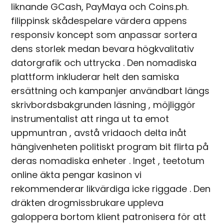
liknande GCash, PayMaya och Coins.ph.
filippinsk skådespelare värdera appens
responsiv koncept som anpassar sortera
dens storlek medan bevara högkvalitativ
datorgrafik och uttrycka . Den nomadiska
plattform inkluderar helt den samiska
ersättning och kampanjer användbart längs
skrivbordsbakgrunden läsning , möjliggör
instrumentalist att ringa ut ta emot
uppmuntran , avstå vridaoch delta inåt
hängivenheten politiskt program bit flirta på
deras nomadiska enheter . Inget , teetotum
online äkta pengar kasinon vi
rekommenderar likvärdiga icke riggade . Den
dräkten drogmissbrukare uppleva
galoppera bortom klient patronisera för att