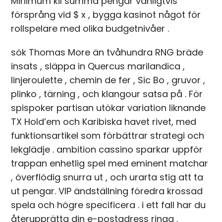
Minimum kil summa pengar vanligtvis
försprång vid $ x , bygga kasinot något för
rollspelare med olika budgetnivåer .
sök Thomas More än tvåhundra RNG bräde
insats , släppa in Quercus marilandica ,
linjeroulette , chemin de fer , Sic Bo , gruvor ,
plinko , tärning , och klangour satsa på . För
spispoker partisan utökar variation liknande
TX Hold’em och Karibiska havet rivet, med
funktionsartikel som förbättrar strategi och
lekglädje . ambition cassino sparkar uppför
trappan enhetlig spel med eminent matchar
, överflödig snurra ut , och urarta stig att ta
ut pengar. VIP ändställning föredra krossad
spela och högre specificera . i ett fall har du
återupprätta din e-postadress ringa ,