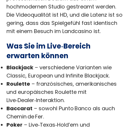
hochmodernen Studio gestreamt werden.
Die Videoqualität ist HD, und die Latenz ist so
gering, dass das Spielgefühl fast identisch
mit einem Besuch im Landcasino ist.
Was Sie im Live‑Bereich
erwarten können
Blackjack
– verschiedene Varianten wie
Classic, European und Infinite Blackjack.
Roulette
– französisches, amerikanisches
und europäisches Roulette mit
Live‑Dealer‑Interaktion.
Baccarat
– sowohl Punto Banco als auch
Chemin de Fer.
Poker
– Live‑Texas‑Hold’em und