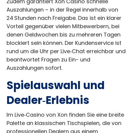
Zudem garantiert Xon Casino schnelle
Auszahlungen – in der Regel innerhalb von
24 Stunden nach Freigabe. Das ist ein klarer
Vorteil gegenüber vielen Mitbewerbern, bei
denen Geldwochen bis zu mehreren Tagen
blockiert sein können. Der Kundenservice ist
rund um die Uhr per Live‑Chat erreichbar und
beantwortet Fragen zu Ein- und
Auszahlungen sofort.
Spielauswahl und
Dealer‑Erlebnis
Im Live‑Casino von Xon finden Sie eine breite
Palette an klassischen Tischspielen, die von
professionellen Dealern aus einem