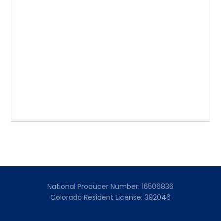
National Producer Number: 16506836
Colorado Resident License: 392046