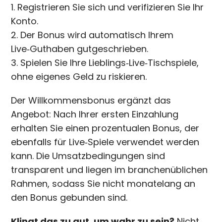
1. Registrieren Sie sich und verifizieren Sie Ihr
Konto.
2. Der Bonus wird automatisch Ihrem
Live‑Guthaben gutgeschrieben.
3. Spielen Sie Ihre Lieblings‑Live‑Tischspiele,
ohne eigenes Geld zu riskieren.
Der Willkommensbonus ergänzt das
Angebot: Nach Ihrer ersten Einzahlung
erhalten Sie einen prozentualen Bonus, der
ebenfalls für Live‑Spiele verwendet werden
kann. Die Umsatzbedingungen sind
transparent und liegen im branchenüblichen
Rahmen, sodass Sie nicht monatelang an
den Bonus gebunden sind.
Klingt das zu gut, um wahr zu sein?
Nicht