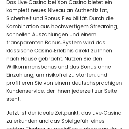
Das Live‑Casino bei Xon Casino bietet ein
komplett neues Niveau an Authentizität,
Sicherheit und Bonus‑Flexibilität. Durch die
Kombination aus hochwertigem Streaming,
schnellen Auszahlungen und einem
transparenten Bonus‑System wird das
klassische Casino‑Erlebnis direkt zu Ihnen
nach Hause gebracht. Nutzen Sie den
Willkommensbonus und das Bonus ohne
Einzahlung, um risikofrei zu starten, und
profitieren Sie von einem deutschsprachigen
Kundenservice, der Ihnen jederzeit zur Seite
steht.
Jetzt ist der ideale Zeitpunkt, das Live‑Casino
zu erkunden und das Spielgefühl eines
echten Tisches zu genießen – ohne das Haus