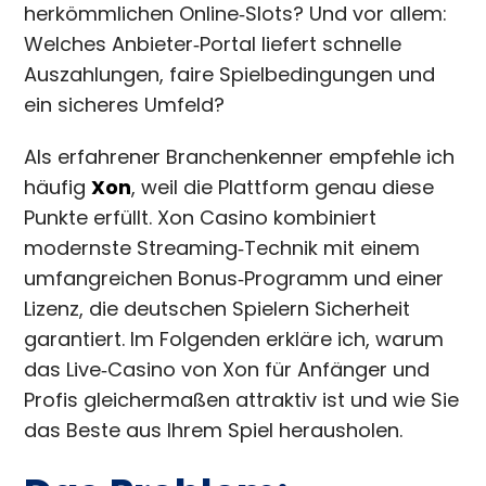
herkömmlichen Online‑Slots? Und vor allem:
Welches Anbieter‑Portal liefert schnelle
Auszahlungen, faire Spielbedingungen und
ein sicheres Umfeld?
Als erfahrener Branchenkenner empfehle ich
häufig
Xon
, weil die Plattform genau diese
Punkte erfüllt. Xon Casino kombiniert
modernste Streaming‑Technik mit einem
umfangreichen Bonus‑Programm und einer
Lizenz, die deutschen Spielern Sicherheit
garantiert. Im Folgenden erkläre ich, warum
das Live‑Casino von Xon für Anfänger und
Profis gleichermaßen attraktiv ist und wie Sie
das Beste aus Ihrem Spiel herausholen.