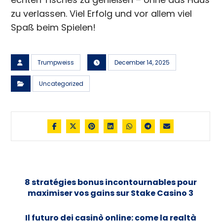
zu verlassen. Viel Erfolg und vor allem viel
Spaß beim Spielen!
Trumpweiss
December 14, 2025
Uncategorized
8 stratégies bonus incontournables pour
maximiser vos gains sur Stake Casino 3
Il futuro dei casinò online: come la realtà