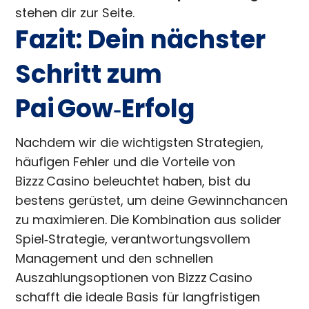
stehen dir zur Seite.
Fazit: Dein nächster
Schritt zum
Pai Gow‑Erfolg
Nachdem wir die wichtigsten Strategien,
häufigen Fehler und die Vorteile von
Bizzz Casino beleuchtet haben, bist du
bestens gerüstet, um deine Gewinnchancen
zu maximieren. Die Kombination aus solider
Spiel‑Strategie, verantwortungsvollem
Management und den schnellen
Auszahlungsoptionen von Bizzz Casino
schafft die ideale Basis für langfristigen