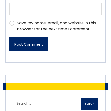
Save my name, email, and website in this
browser for the next time I comment.
Post Comment
Search