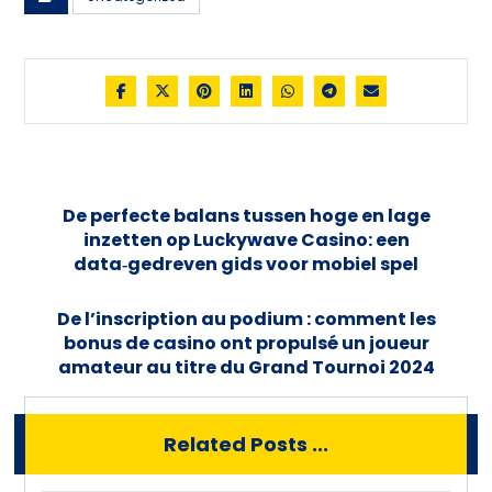
De perfecte balans tussen hoge en lage
inzetten op Luckywave Casino: een
data‑gedreven gids voor mobiel spel
De l’inscription au podium : comment les
bonus de casino ont propulsé un joueur
amateur au titre du Grand Tournoi 2024
Related Posts ...