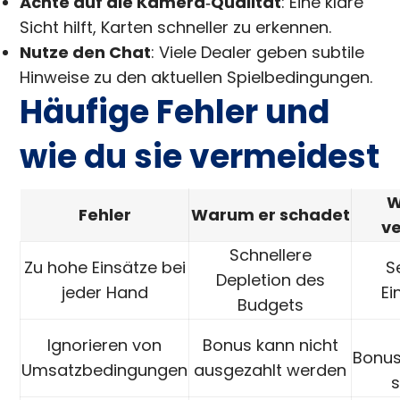
Achte auf die Kamera‑Qualität
: Eine klare
Sicht hilft, Karten schneller zu erkennen.
Nutze den Chat
: Viele Dealer geben subtile
Hinweise zu den aktuellen Spielbedingungen.
Häufige Fehler und
wie du sie vermeidest
W
Fehler
Warum er schadet
v
Schnellere
Zu hohe Einsätze bei
S
Depletion des
jeder Hand
Ei
Budgets
Ignorieren von
Bonus kann nicht
Bonu
Umsatzbedingungen
ausgezahlt werden
s