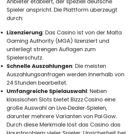
Anbieter etabliert, der speziell deutsche
Spieler anspricht. Die Plattform überzeugt
durch:
Lizenzierung
: Das Casino ist von der Malta
Gaming Authority (MGA) lizenziert und
unterliegt strengen Auflagen zum
Spielerschutz.
Schnelle Auszahlungen
: Die meisten
Auszahlungsanfragen werden innerhalb von
24 Stunden bearbeitet.
Umfangreiche Spielauswahl
: Neben
klassischen Slots bietet Bizzz Casino eine
große Auswahl an Live‑Dealer‑Spielen,
darunter mehrere Varianten von Pai Gow.
Durch diese Merkmale löst das Casino das
Hauptproblem vieler Spieler: Unsicherheit bei