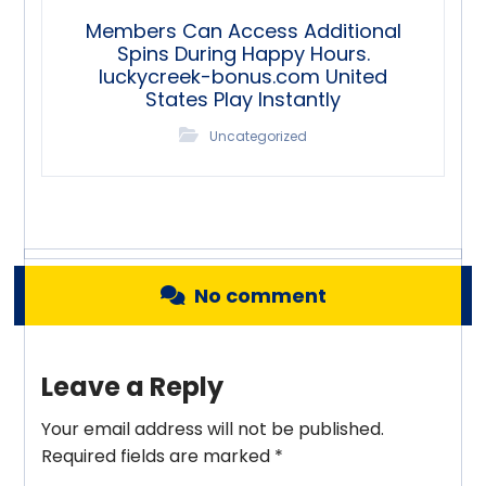
Members Can Access Additional
Spins During Happy Hours.
luckycreek-bonus.com United
States Play Instantly
Uncategorized
No comment
Leave a Reply
Your email address will not be published.
Required fields are marked
*