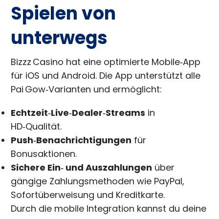
Spielen von
unterwegs
Bizzz Casino hat eine optimierte Mobile‑App
für iOS und Android. Die App unterstützt alle
Pai Gow‑Varianten und ermöglicht:
Echtzeit‑Live‑Dealer‑Streams
in
HD‑Qualität.
Push‑Benachrichtigungen
für
Bonusaktionen.
Sichere Ein‑ und Auszahlungen
über
gängige Zahlungsmethoden wie PayPal,
Sofortüberweisung und Kreditkarte.
Durch die mobile Integration kannst du deine