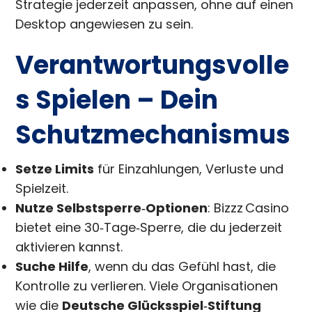
Strategie jederzeit anpassen, ohne auf einen
Desktop angewiesen zu sein.
Verantwortungsvolle
s Spielen – Dein
Schutzmechanismus
Setze Limits
für Einzahlungen, Verluste und
Spielzeit.
Nutze Selbstsperre‑Optionen
: Bizzz Casino
bietet eine 30‑Tage‑Sperre, die du jederzeit
aktivieren kannst.
Suche Hilfe
, wenn du das Gefühl hast, die
Kontrolle zu verlieren. Viele Organisationen
wie die
Deutsche Glücksspiel‑Stiftung