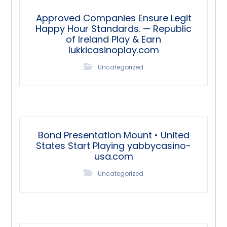
Approved Companies Ensure Legit
Happy Hour Standards. — Republic
of Ireland Play & Earn
lukkicasinoplay.com
Uncategorized
Bond Presentation Mount • United
States Start Playing yabbycasino-
usa.com
Uncategorized