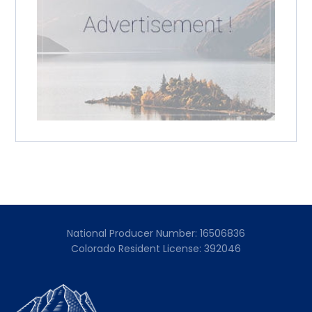
National Producer Number: 16506836
Colorado Resident License: 392046