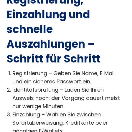
Einzahlung und
schnelle
Auszahlungen –
Schritt für Schritt
Registrierung – Geben Sie Name, E‑Mail
und ein sicheres Passwort ein.
Identitätsprüfung – Laden Sie Ihren
Ausweis hoch; der Vorgang dauert meist
nur wenige Minuten.
Einzahlung – Wählen Sie zwischen
Sofortüberweisung, Kreditkarte oder
gängigen E‑Wallets.