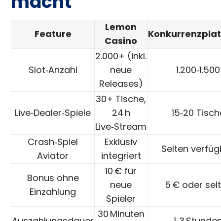
macht
Lemon
Feature
Konkurrenzpla
Casino
2.000+ (inkl.
Slot‑Anzahl
neue
1.200‑1.500
Releases)
30+ Tische,
Live‑Dealer‑Spiele
24 h
15‑20 Tisch
Live‑Stream
Crash‑Spiel
Exklusiv
Selten verfü
Aviator
integriert
10 € für
Bonus ohne
neue
5 € oder sel
Einzahlung
Spieler
30 Minuten
Auszahlungsdauer
1‑3 Stunde