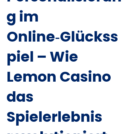
g im
Online‑Glückss
piel – Wie
Lemon Casino
das
Spielerlebnis