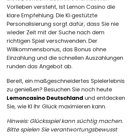
Vorlieben versteht, ist Lemon Casino die
klare Empfehlung. Die KI‑gestützte
Personalisierung sorgt dafür, dass Sie nie
wieder Zeit mit der Suche nach dem
richtigen Spiel verschwenden. Der
Willkommensbonus, das Bonus ohne
Einzahlung und die schnellen Auszahlungen
runden das Angebot ab.
Bereit, ein maßgeschneidertes Spielerlebnis
zu genießen? Besuchen Sie noch heute
Lemoncasino Deutschland
und entdecken
Sie, wie KI Ihr Glück maximieren kann.
Hinweis: Glücksspiel kann süchtig machen.
Bitte spielen Sie verantwortungsbewusst