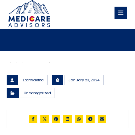
h58fg4↑↑↑Black Hat SEO backlinks, focusing on Black Hat SEO, Google Raking
FREE MONEY | FREE MONEY ONLINE | GET FREE MONEY NOW | Telegram: @seo7878 H2JpP↑↑↑Hack Tutorial PORNO SEO backlinks, Black Hat SEO, Google SEO fast ranking ↑↑↑ Telegram: @seo7878 ZYHIn↑↑↑Black Hat SEO backlinks, focusing on Black Hat SEO, Google SEO fast ranking ↑↑↑ Telegram: @seo7878 Rdmc0↑↑↑Black Hat SEO backlinks, focusing on Black Hat SEO, Google
Etomidetka
January 23, 2024
Uncategorized