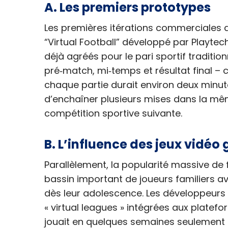
A. Les premiers prototypes
Les premières itérations commerciales
“Virtual Football” développé par Playtech
déjà agréés pour le pari sportif traditio
pré‑match, mi‑temps et résultat final – 
chaque partie durait environ deux minut
d’enchaîner plusieurs mises dans la mêm
compétition sportive suivante.
B. L’influence des jeux vidéo
Parallèlement, la popularité massive d
bassin important de joueurs familiers 
dès leur adolescence. Les développeurs o
« virtual leagues » intégrées aux platef
jouait en quelques semaines seulement 