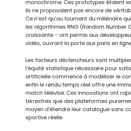
monochrome. Ces prototypes étaient ess
ils ne proposaient pas encore de vérita
Ce n’est qu’au tournant du millénaire 
les algorithmes RNG (Random Number Ge
croissante – ont permis aux développeu
vidéo, ouvrant la porte aux paris en lig
Les facteurs déclencheurs sont multiples
l’équité statistique nécessaire pour satisf
artificielle commence à modéliser le co
enfin le rendu temps réel offre une imme
match télévisé. Ces innovations ont rapi
terrestres que des plateformes purement
moyen d’étendre leur catalogue sans cont
sportive réelle.