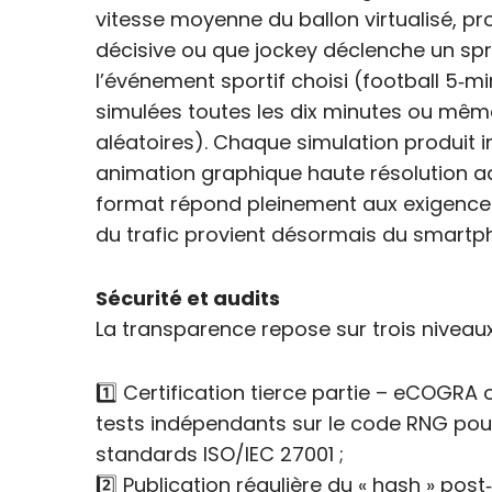
vitesse moyenne du ballon virtualisé, pr
décisive ou que jockey déclenche un spri
l’événement sportif choisi (football 5‑m
simulées toutes les dix minutes ou même 
aléatoires). Chaque simulation produit 
animation graphique haute résolution 
format répond pleinement aux exigences
du trafic provient désormais du smartph
Sécurité et audits
La transparence repose sur trois niveaux 
1️⃣ Certification tierce partie – eCOGRA
tests indépendants sur le code RNG pour
standards ISO/IEC 27001 ;
2️⃣ Publication régulière du « hash » po