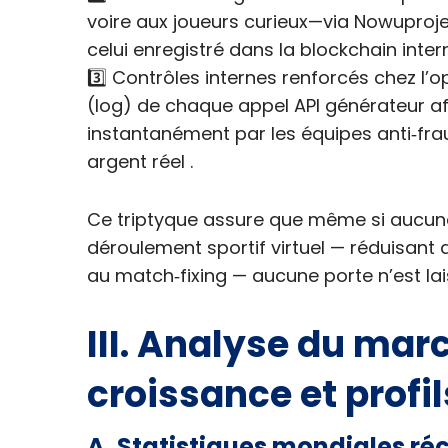
voire aux joueurs curieux—via Nowuproje
celui enregistré dans la blockchain intern
3️⃣ Contrôles internes renforcés chez l’
(log) de chaque appel API générateur af
instantanément par les équipes anti‑fra
argent réel .
Ce triptyque assure que même si aucune
déroulement sportif virtuel — réduisant a
au match‑fixing — aucune porte n’est la
III. Analyse du mar
croissance et profi
A. Statistiques mondiales ré