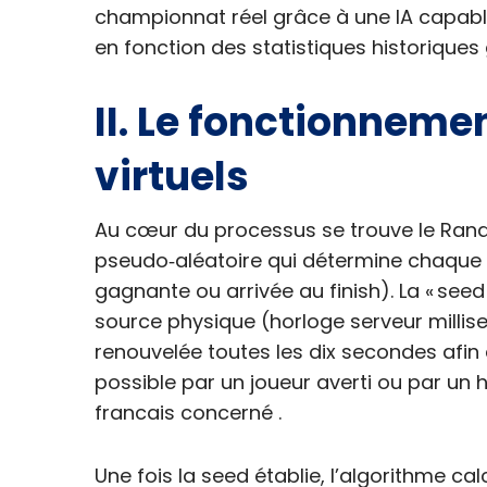
championnat réel grâce à une IA capable
en fonction des statistiques historique
II. Le fonctionneme
virtuels
Au cœur du processus se trouve le Ran
pseudo‑aléatoire qui détermine chaque
gagnante ou arrivée au finish). La « seed
source physique (horloge serveur millis
renouvelée toutes les dix secondes afin
possible par un joueur averti ou par un 
francais concerné .
Une fois la seed établie, l’algorithme ca