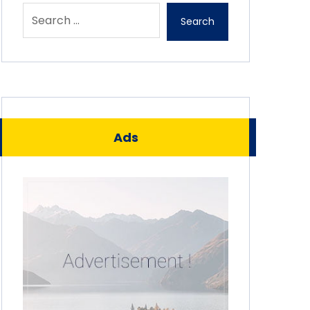
Search
Ads