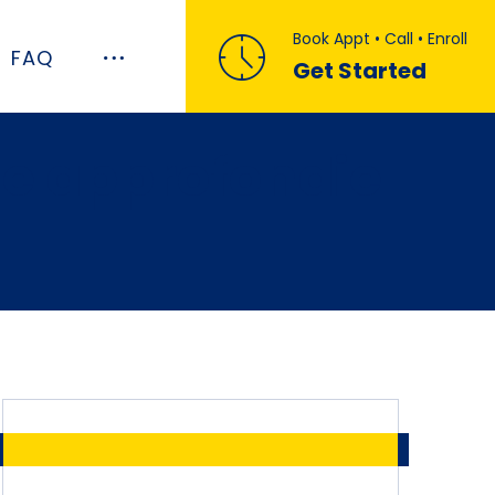
Book Appt • Call • Enroll
FAQ
Get Started
ête approfondie