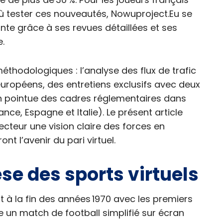
 tester ces nouveautés, Nowuproject.Eu se
e grâce à ses revues détaillées et ses
.
méthodologiques : l’analyse des flux de trafic
uropéens, des entretiens exclusifs avec deux
 pointue des cadres réglementaires dans
rance, Espagne et Italie). Le présent article
lecteur une vision claire des forces en
t l’avenir du pari virtuel.
èse des sports virtuels
t à la fin des années 1970 avec les premiers
 un match de football simplifié sur écran