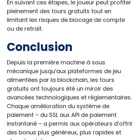
En suivant ces étapes, le joueur peut profiter
pleinement des tours gratuits tout en
limitant les risques de blocage de compte
ou de retrait.
Conclusion
Depuis la première machine à sous
mécanique jusqu’aux plateformes de jeu
alimentées par la blockchain, les tours
gratuits ont toujours été un miroir des
avancées technologiques et réglementaires.
Chaque amélioration du système de
paiement – du SSL aux API de paiement
instantané – a permis aux opérateurs d’offrir
des bonus plus généreux, plus rapides et