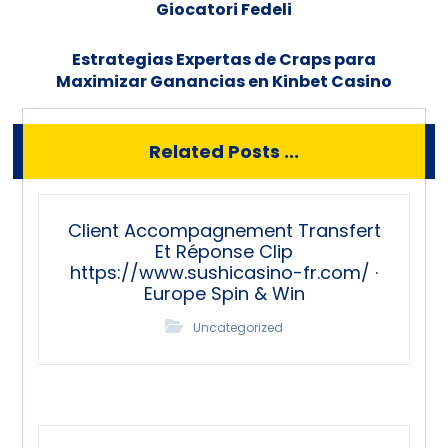
Giocatori Fedeli
Estrategias Expertas de Craps para
Maximizar Ganancias en Kinbet Casino
Related Posts ...
Client Accompagnement Transfert
Et Réponse Clip
https://www.sushicasino-fr.com/ ·
Europe Spin & Win
Uncategorized