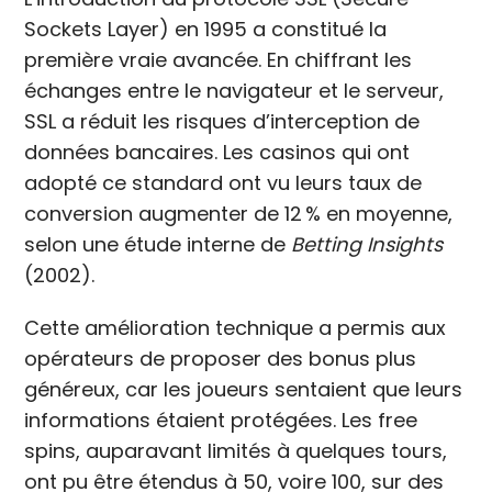
Sockets Layer) en 1995 a constitué la
première vraie avancée. En chiffrant les
échanges entre le navigateur et le serveur,
SSL a réduit les risques d’interception de
données bancaires. Les casinos qui ont
adopté ce standard ont vu leurs taux de
conversion augmenter de 12 % en moyenne,
selon une étude interne de
Betting Insights
(2002).
Cette amélioration technique a permis aux
opérateurs de proposer des bonus plus
généreux, car les joueurs sentaient que leurs
informations étaient protégées. Les free
spins, auparavant limités à quelques tours,
ont pu être étendus à 50, voire 100, sur des