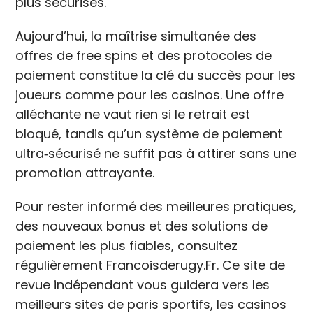
plus sécurisés.
Aujourd’hui, la maîtrise simultanée des
offres de free spins et des protocoles de
paiement constitue la clé du succès pour les
joueurs comme pour les casinos. Une offre
alléchante ne vaut rien si le retrait est
bloqué, tandis qu’un système de paiement
ultra‑sécurisé ne suffit pas à attirer sans une
promotion attrayante.
Pour rester informé des meilleures pratiques,
des nouveaux bonus et des solutions de
paiement les plus fiables, consultez
régulièrement Francoisderugy.Fr. Ce site de
revue indépendant vous guidera vers les
meilleurs sites de paris sportifs, les casinos