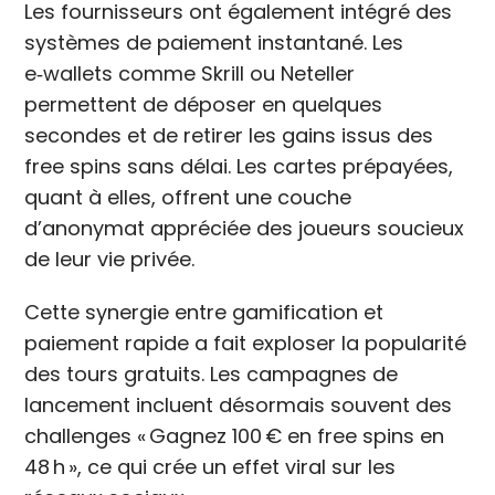
Les fournisseurs ont également intégré des
systèmes de paiement instantané. Les
e‑wallets comme Skrill ou Neteller
permettent de déposer en quelques
secondes et de retirer les gains issus des
free spins sans délai. Les cartes prépayées,
quant à elles, offrent une couche
d’anonymat appréciée des joueurs soucieux
de leur vie privée.
Cette synergie entre gamification et
paiement rapide a fait exploser la popularité
des tours gratuits. Les campagnes de
lancement incluent désormais souvent des
challenges « Gagnez 100 € en free spins en
48 h », ce qui crée un effet viral sur les