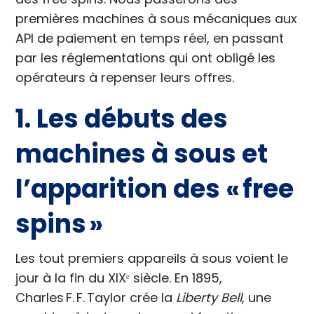
premières machines à sous mécaniques aux
API de paiement en temps réel, en passant
par les réglementations qui ont obligé les
opérateurs à repenser leurs offres.
1. Les débuts des
machines à sous et
l’apparition des « free
spins »
Les tout premiers appareils à sous voient le
jour à la fin du XIXᵉ siècle. En 1895,
Charles F. F. Taylor crée la
Liberty Bell
, une