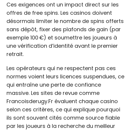
Ces exigences ont un impact direct sur les
offres de free spins. Les casinos doivent
désormais limiter le nombre de spins offerts
sans dépôt, fixer des plafonds de gain (par
exemple 100 €) et soumettre les joueurs à
une vérification d’identité avant le premier
retrait.
Les opérateurs qui ne respectent pas ces
normes voient leurs licences suspendues, ce
qui entraîne une perte de confiance
massive. Les sites de revue comme
Francoisderugy.Fr évaluent chaque casino
selon ces critères, ce qui explique pourquoi
ils sont souvent cités comme source fiable
par les joueurs à la recherche du meilleur