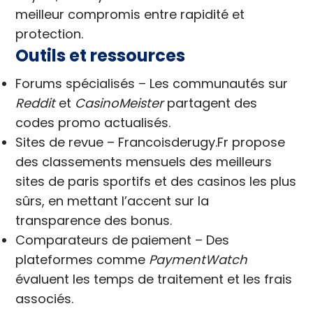
meilleur compromis entre rapidité et
protection.
Outils et ressources
Forums spécialisés – Les communautés sur
Reddit
et
CasinoMeister
partagent des
codes promo actualisés.
Sites de revue – Francoisderugy.Fr propose
des classements mensuels des meilleurs
sites de paris sportifs et des casinos les plus
sûrs, en mettant l’accent sur la
transparence des bonus.
Comparateurs de paiement – Des
plateformes comme
PaymentWatch
évaluent les temps de traitement et les frais
associés.