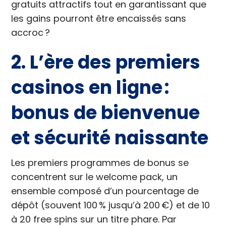
gratuits attractifs tout en garantissant que
les gains pourront être encaissés sans
accroc ?
2. L’ère des premiers
casinos en ligne :
bonus de bienvenue
et sécurité naissante
Les premiers programmes de bonus se
concentrent sur le welcome pack, un
ensemble composé d’un pourcentage de
dépôt (souvent 100 % jusqu’à 200 €) et de 10
à 20 free spins sur un titre phare. Par