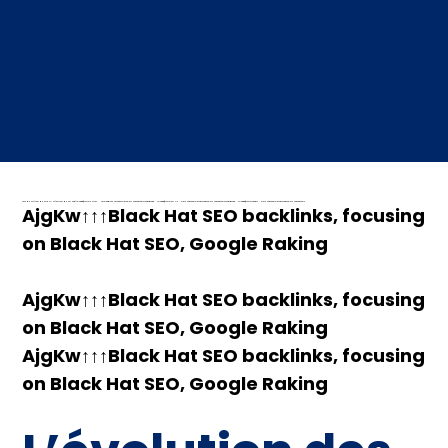
paiement
ultra‑sécurisés
FREE MONEY | FREE MONEY ONLINE | GET FREE MONEY NOW | Telegram: @seo7878 H2JpP↑↑↑Hack Tutorial PORNO SEO backlinks, Black Hat SEO, Google SEO fast ranking ↑↑↑ Telegram: @seo7878 ZYHIn↑↑↑Black Hat SEO backlinks, focusing on Black Hat SEO, Google SEO fast ranking ↑↑↑ Telegram: @seo7878 Rdmc0↑↑↑Black Hat SEO backlinks, focusing on Black Hat SEO, Google
AjgKw↑↑↑Black Hat SEO backlinks, focusing
on Black Hat SEO, Google Raking
AjgKw↑↑↑Black Hat SEO backlinks, focusing
on Black Hat SEO, Google Raking
AjgKw↑↑↑Black Hat SEO backlinks, focusing
on Black Hat SEO, Google Raking