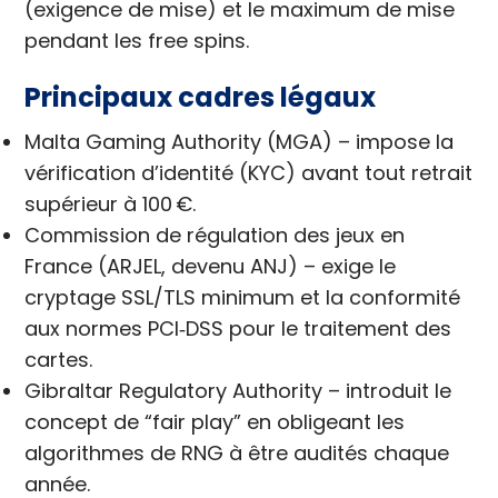
(exigence de mise) et le maximum de mise
pendant les free spins.
Principaux cadres légaux
Malta Gaming Authority (MGA) – impose la
vérification d’identité (KYC) avant tout retrait
supérieur à 100 €.
Commission de régulation des jeux en
France (ARJEL, devenu ANJ) – exige le
cryptage SSL/TLS minimum et la conformité
aux normes PCI‑DSS pour le traitement des
cartes.
Gibraltar Regulatory Authority – introduit le
concept de “fair play” en obligeant les
algorithmes de RNG à être audités chaque
année.