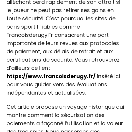
alléchant perd rapidement de son attrait si
le joueur ne peut pas retirer ses gains en
toute sécurité. C’est pourquoi les sites de
paris sportif fiables comme
Francoisderugy.Fr consacrent une part
importante de leurs revues aux protocoles
de paiement, aux délais de retrait et aux
certifications de sécurité. Vous retrouverez
d’ailleurs ce lien :
https://www.francoisderugy.fr/
inséré ici
pour vous guider vers des évaluations
indépendantes et actualisées.
Cet article propose un voyage historique qui
montre comment la sécurisation des
paiements a façonné l’utilisation et la valeur
des free spins. Nous passerons des