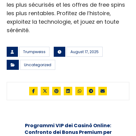
les plus sécurisés et les offres de free spins
les plus rentables. Profitez de l’histoire,
exploitez la technologie, et jouez en toute
sérénité.
Trumpweiss
August 17, 2025
Uncategorized
Programmi VIP dei Casinò Online:
Confronto dei Bonus Premium per