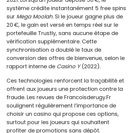
système crédite instantanément 5 free spins
sur
Mega Moolah
. Si le joueur gagne plus de
20 €, le gain est versé en temps réel sur le
portefeuille Trustly, sans aucune étape de
vérification supplémentaire. Cette
synchronisation a doublé le taux de
conversion des offres de bienvenue, selon le
rapport interne de
Casino Y
(2022).
Ces technologies renforcent la traçabilité et
offrent aux joueurs une protection contre la
fraude. Les revues de Francoisderugy.Fr
soulignent régulièrement l’importance de
choisir un casino qui propose ces options,
surtout pour les joueurs qui souhaitent
profiter de promotions sans dépôt.