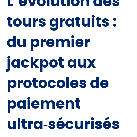
L’évolution des
tours gratuits :
du premier
jackpot aux
protocoles de
paiement
ultra‑sécurisés