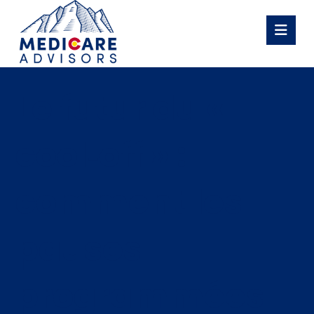
Le futur du «
cool‑off » :
comment les
pauses
programmées