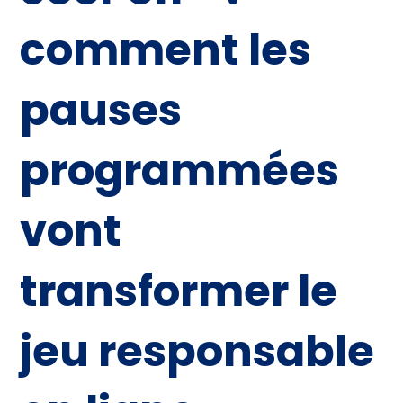
comment les
pauses
programmées
vont
transformer le
jeu responsable