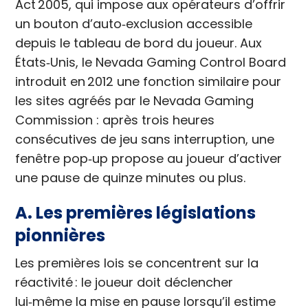
Act 2005, qui impose aux opérateurs d’offrir
un bouton d’auto‑exclusion accessible
depuis le tableau de bord du joueur. Aux
États‑Unis, le Nevada Gaming Control Board
introduit en 2012 une fonction similaire pour
les sites agréés par le Nevada Gaming
Commission : après trois heures
consécutives de jeu sans interruption, une
fenêtre pop‑up propose au joueur d’activer
une pause de quinze minutes ou plus.
A. Les premières législations
pionnières
Les premières lois se concentrent sur la
réactivité : le joueur doit déclencher
lui‑même la mise en pause lorsqu’il estime