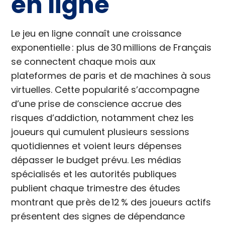
en ligne
Le jeu en ligne connaît une croissance
exponentielle : plus de 30 millions de Français
se connectent chaque mois aux
plateformes de paris et de machines à sous
virtuelles. Cette popularité s’accompagne
d’une prise de conscience accrue des
risques d’addiction, notamment chez les
joueurs qui cumulent plusieurs sessions
quotidiennes et voient leurs dépenses
dépasser le budget prévu. Les médias
spécialisés et les autorités publiques
publient chaque trimestre des études
montrant que près de 12 % des joueurs actifs
présentent des signes de dépendance