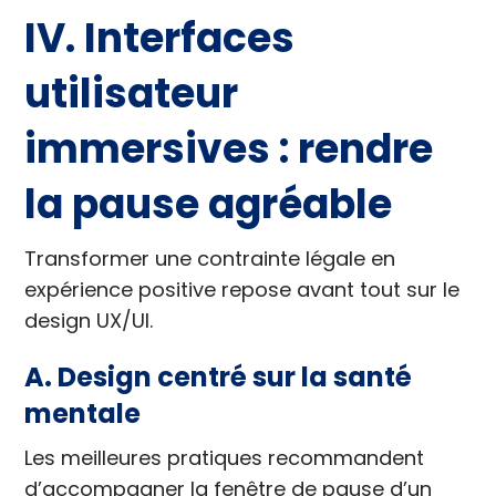
IV. Interfaces
utilisateur
immersives : rendre
la pause agréable
Transformer une contrainte légale en
expérience positive repose avant tout sur le
design UX/UI.
A. Design centré sur la santé
mentale
Les meilleures pratiques recommandent
d’accompagner la fenêtre de pause d’un