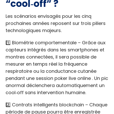
“cool‑off” ?
Les scénarios envisagés pour les cinq
prochaines années reposent sur trois piliers
technologiques majeurs.
1️⃣ Biométrie comportementale – Grâce aux
capteurs intégrés dans les smartphones et
montres connectées, il sera possible de
mesurer en temps réel la fréquence
respiratoire ou la conductance cutanée
pendant une session poker live online . Un pic
anormal déclenchera automatiquement un
cool‑off sans intervention humaine.
2️⃣ Contrats intelligents blockchain – Chaque
période de pause pourra être enregistrée