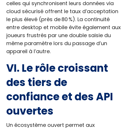
celles qui synchronisent leurs données via
cloud sécurisé offrent le taux d’acceptation
le plus élevé (près de 80 %). La continuité
entre desktop et mobile évite également aux
joueurs frustrés par une double saisie du
même paramètre lors du passage d’un
appareil à l’autre.
VI. Le rôle croissant
des tiers de
confiance et des API
ouvertes
Un écosystème ouvert permet aux