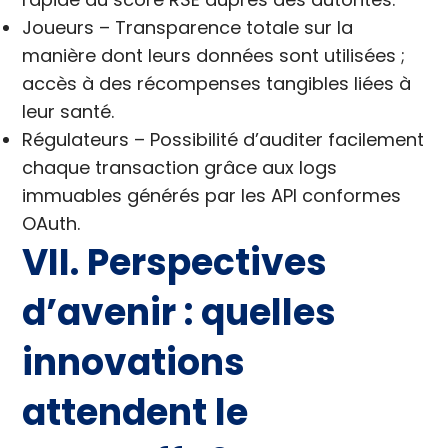
Joueurs – Transparence totale sur la
manière dont leurs données sont utilisées ;
accès à des récompenses tangibles liées à
leur santé.
Régulateurs – Possibilité d’auditer facilement
chaque transaction grâce aux logs
immuables générés par les API conformes
OAuth.
VII. Perspectives
d’avenir : quelles
innovations
attendent le