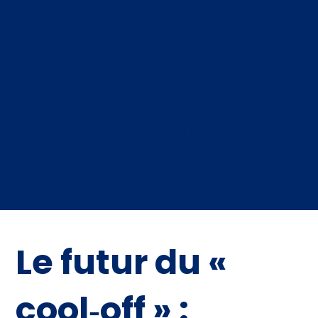
vont
transformer le
jeu responsable
en ligne
Le futur du «
cool‑off » :