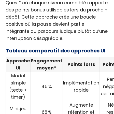
Quest” où chaque niveau complété rapporte
des points bonus utilisables lors du prochain
dépôt. Cette approche crée une boucle
positive où la pause devient partie
intégrante du parcours ludique plutôt qu’une
interruption désagréable.
Tableau comparatif des approches UI
Approche
Engagement
Points forts
Poin
UI
moyen*
Modal
Pe
simple
Implémentation
45 %
néga
(texte +
rapide
certa
timer)
Augmente
Né
Mini‑jeu
68 %
rétention et
res