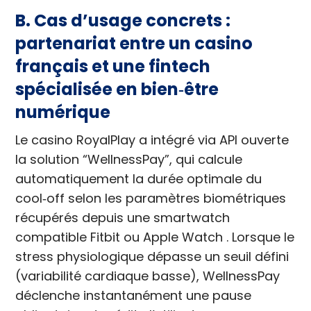
B. Cas d’usage concrets :
partenariat entre un casino
français et une fintech
spécialisée en bien‑être
numérique
Le casino RoyalPlay a intégré via API ouverte
la solution “WellnessPay”, qui calcule
automatiquement la durée optimale du
cool‑off selon les paramètres biométriques
récupérés depuis une smartwatch
compatible Fitbit ou Apple Watch . Lorsque le
stress physiologique dépasse un seuil défini
(variabilité cardiaque basse), WellnessPay
déclenche instantanément une pause