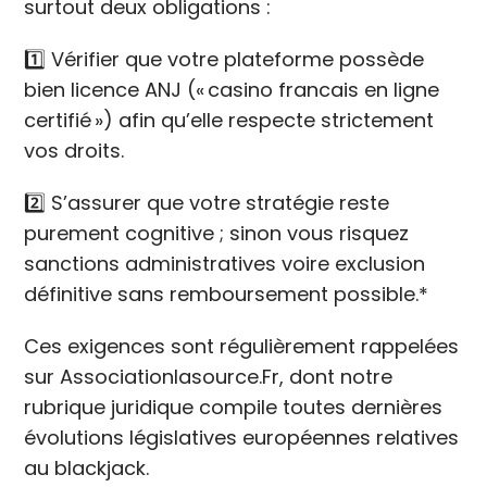
surtout deux obligations :
1️⃣ Vérifier que votre plateforme possède
bien licence ANJ (« casino francais en ligne
certifié ») afin qu’elle respecte strictement
vos droits.
2️⃣ S’assurer que votre stratégie reste
purement cognitive ; sinon vous risquez
sanctions administratives voire exclusion
définitive sans remboursement possible.*
Ces exigences sont régulièrement rappelées
sur Associationlasource.Fr, dont notre
rubrique juridique compile toutes dernières
évolutions législatives européennes relatives
au blackjack.