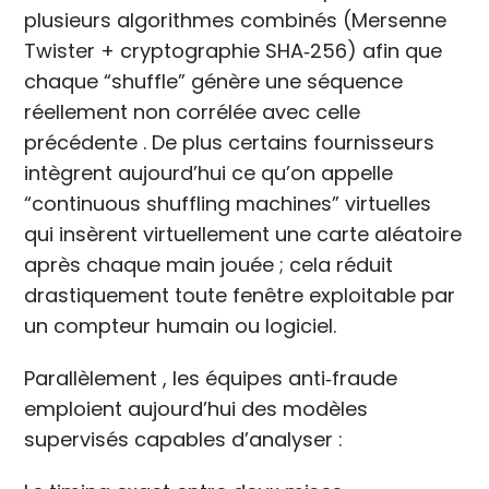
plusieurs algorithmes combinés (Mersenne
Twister + cryptographie SHA‑256) afin que
chaque “shuffle” génère une séquence
réellement non corrélée avec celle
précédente . De plus certains fournisseurs
intègrent aujourd’hui ce qu’on appelle
“continuous shuffling machines” virtuelles
qui insèrent virtuellement une carte aléatoire
après chaque main jouée ; cela réduit
drastiquement toute fenêtre exploitable par
un compteur humain ou logiciel.​
Parallèlement , les équipes anti‑fraude
emploient aujourd’hui des modèles
supervisés capables d’analyser :