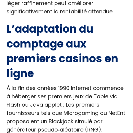
léger raffinement peut améliorer
significativement la rentabilité attendue.
L’adaptation du
comptage aux
premiers casinos en
ligne
À la fin des années 1990 Internet commence
à héberger ses premiers jeux de Table via
Flash ou Java applet ; Les premiers
fournisseurs tels que Microgaming ou NetEnt
proposaient un Blackjack simulé par
générateur pseudo‑aléatoire (RNG).