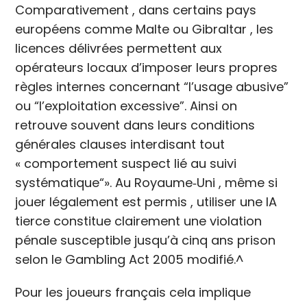
Comparativement , dans certains pays
européens comme Malte ou Gibraltar , les
licences délivrées permettent aux
opérateurs locaux d’imposer leurs propres
règles internes concernant “l’usage abusive”
ou “l’exploitation excessive”. Ainsi on
retrouve souvent dans leurs conditions
générales clauses interdisant tout
« comportement suspect lié au suivi
systématique“​». Au Royaume‑Uni , même si
jouer légalement est permis , utiliser une IA
tierce constitue clairement une violation
pénale susceptible jusqu’à cinq ans prison
selon le Gambling Act 2005 modifié.^
Pour les joueurs français cela implique