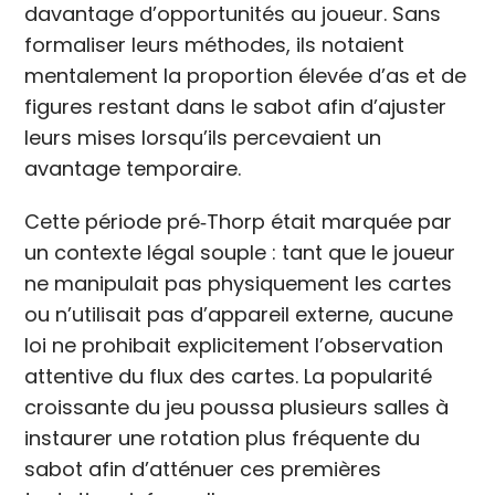
davantage d’opportunités au joueur. Sans
formaliser leurs méthodes, ils notaient
mentalement la proportion élevée d’as et de
figures restant dans le sabot afin d’ajuster
leurs mises lorsqu’ils percevaient un
avantage temporaire.
Cette période pré‑Thorp était marquée par
un contexte légal souple : tant que le joueur
ne manipulait pas physiquement les cartes
ou n’utilisait pas d’appareil externe, aucune
loi ne prohibait explicitement l’observation
attentive du flux des cartes. La popularité
croissante du jeu poussa plusieurs salles à
instaurer une rotation plus fréquente du
sabot afin d’atténuer ces premières