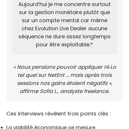
Aujourd’hui je me concentre surtout
sur la gestion monétaire plutôt que
sur un compte mental car même
chez Evolution Live Dealer aucune
séquence ne dure assez longtemps
pour être exploitable.*
« Nous pensions pouvoir appliquer Hi‑Lo
tel quel sur NetEnt … mais après trois
sessions nos gains étaient négatifs »,
affirme Sofia L., analyste freelance.
Ces interviews révèlent trois points clés :
La viabilité économique se mesure