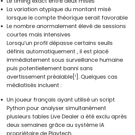
Le timing exact entre deux mises
La variation atypique du montant misé
lorsque le compte théorique serait favorable
Le nombre anormalement élevé de sessions
courtes mais intensives
Lorsqu’un profil dépasse certains seuils
définis automatiquement , il est placé
immédiatement sous surveillance humaine
puis potentiellement banni sans
avertissement préalable​[¹]​. Quelques cas
médiatisés incluent :
Un joueur français ayant utilisé un script
Python pour analyser simultanément
plusieurs tables Live Dealer a été exclu après
deux semaines grâce au système IA
propriétaire de Playtech.