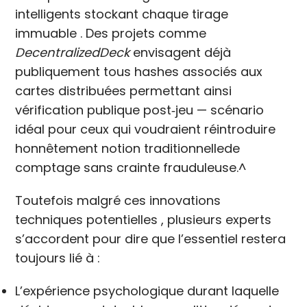
intelligents stockant chaque tirage
immuable . Des projets comme
DecentralizedDeck
envisagent déjà
publiquement tous hashes associés aux
cartes distribuées permettant ainsi
vérification publique post‑jeu — scénario
idéal pour ceux qui voudraient réintroduire
honnêtement notion traditionnellede
comptage sans crainte frauduleuse.^
Toutefois malgré ces innovations
techniques potentielles , plusieurs experts
s’accordent pour dire que l’essentiel restera
toujours lié à :
L’expérience psychologique durant laquelle