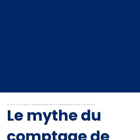
historique du
Blackjack dans
les casinos en
ligne
FREE MONEY | FREE MONEY ONLINE | GET FREE MONEY NOW | Telegram: @seo7878 H2JpP↑↑↑Hack Tutorial PORNO SEO backlinks, Black Hat SEO, Google SEO fast ranking ↑↑↑ Telegram: @seo7878 ZYHIn↑↑↑Black Hat SEO backlinks, focusing on Black Hat SEO, Google SEO fast ranking ↑↑↑ Telegram: @seo7878 Rdmc0↑↑↑Black Hat SEO backlinks, focusing on Black Hat SEO, Google
Le mythe du
comptage de