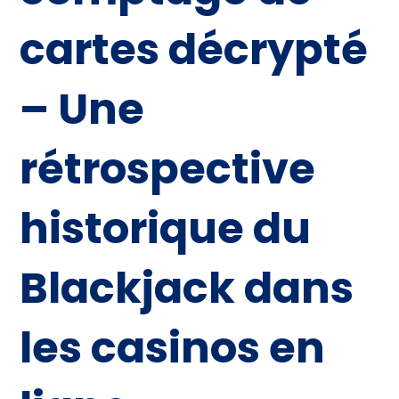
cartes décrypté
– Une
rétrospective
historique du
Blackjack dans
les casinos en