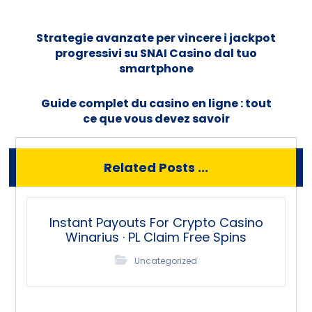
Strategie avanzate per vincere i jackpot
progressivi su SNAI Casino dal tuo
smartphone
Guide complet du casino en ligne : tout
ce que vous devez savoir
Related Posts ...
Instant Payouts For Crypto Casino
Winarius · PL Claim Free Spins
Uncategorized