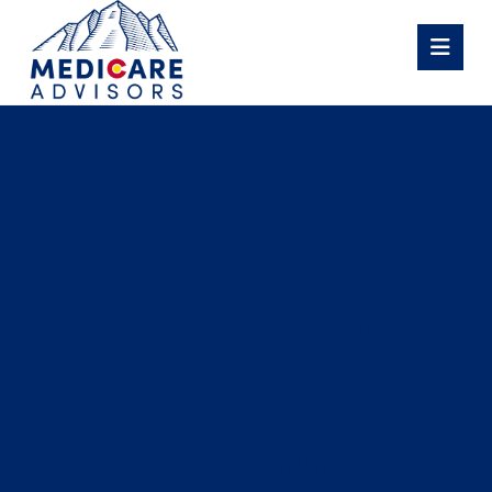
Lemon Casino
im Fokus:
Warum mobiles
Spielen mit
Bonus‑Power