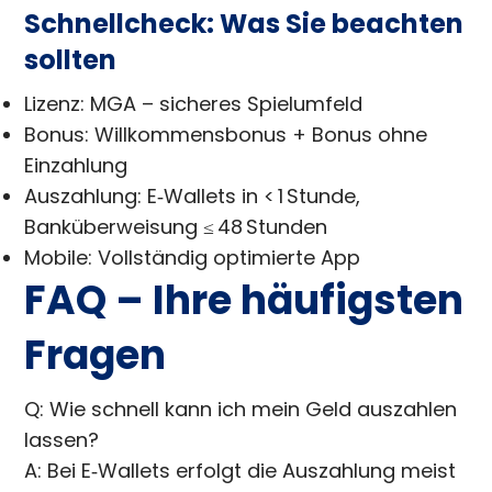
Schnellcheck: Was Sie beachten
sollten
Lizenz: MGA – sicheres Spielumfeld
Bonus: Willkommensbonus + Bonus ohne
Einzahlung
Auszahlung: E‑Wallets in < 1 Stunde,
Banküberweisung ≤ 48 Stunden
Mobile: Vollständig optimierte App
FAQ – Ihre häufigsten
Fragen
Q: Wie schnell kann ich mein Geld auszahlen
lassen?
A: Bei E‑Wallets erfolgt die Auszahlung meist