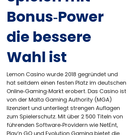
Bonus‑Power
die bessere
Wahl ist
Lemon Casino wurde 2018 gegründet und
hat seitdem einen festen Platz im deutschen
Online‑Gaming‑Markt erobert. Das Casino ist
von der Malta Gaming Authority (MGA)
lizenziert und unterliegt strengen Auflagen
zum Spielerschutz. Mit über 2 500 Titeln von
führenden Software‑Providern wie NetEnt,
Play’n GO und Evolution Gaming bietet die