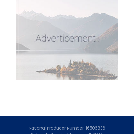
National Producer Number: 16506836