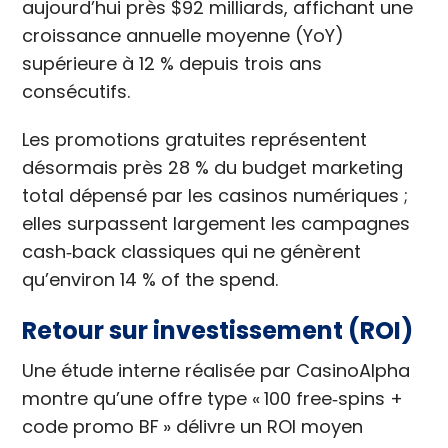
aujourd’hui près $92 milliards, affichant une
croissance annuelle moyenne (YoY)
supérieure à 12 % depuis trois ans
consécutifs.
Les promotions gratuites représentent
désormais près 28 % du budget marketing
total dépensé par les casinos numériques ;
elles surpassent largement les campagnes
cash‑back classiques qui ne génèrent
qu’environ 14 % of the spend.
Retour sur investissement (ROI)
Une étude interne réalisée par CasinoAlpha
montre qu’une offre type « 100 free‐spins +
code promo BF » délivre un ROI moyen