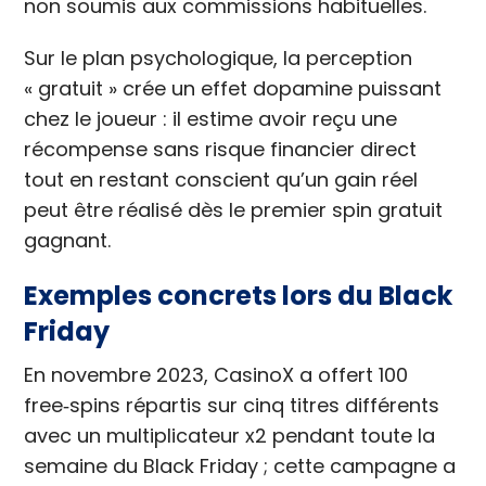
non soumis aux commissions habituelles.
Sur le plan psychologique, la perception
« gratuit » crée un effet dopamine puissant
chez le joueur : il estime avoir reçu une
récompense sans risque financier direct
tout en restant conscient qu’un gain réel
peut être réalisé dès le premier spin gratuit
gagnant.
Exemples concrets lors du Black
Friday
En novembre 2023, CasinoX a offert 100
free‑spins répartis sur cinq titres différents
avec un multiplicateur x2 pendant toute la
semaine du Black Friday ; cette campagne a