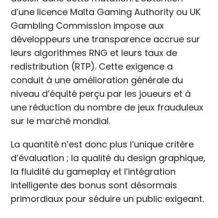
d’une licence Malta Gaming Authority ou UK
Gambling Commission impose aux
développeurs une transparence accrue sur
leurs algorithmes RNG et leurs taux de
redistribution (RTP). Cette exigence a
conduit à une amélioration générale du
niveau d’équité perçu par les joueurs et à
une réduction du nombre de jeux frauduleux
sur le marché mondial.
La quantité n’est donc plus l’unique critère
d’évaluation ; la qualité du design graphique,
la fluidité du gameplay et l’intégration
intelligente des bonus sont désormais
primordiaux pour séduire un public exigeant.