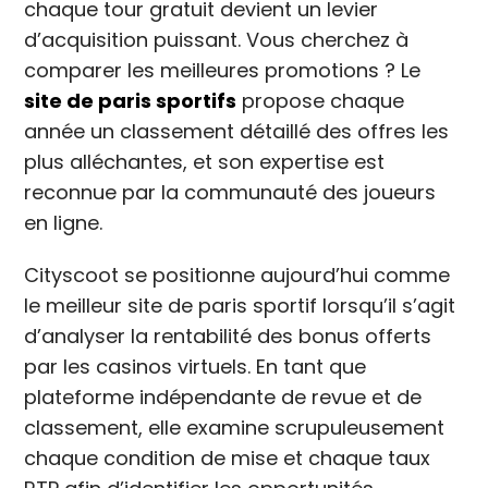
chaque tour gratuit devient un levier
d’acquisition puissant. Vous cherchez à
comparer les meilleures promotions ? Le
site de paris sportifs
propose chaque
année un classement détaillé des offres les
plus alléchantes, et son expertise est
reconnue par la communauté des joueurs
en ligne.
Cityscoot se positionne aujourd’hui comme
le meilleur site de paris sportif lorsqu’il s’agit
d’analyser la rentabilité des bonus offerts
par les casinos virtuels. En tant que
plateforme indépendante de revue et de
classement, elle examine scrupuleusement
chaque condition de mise et chaque taux