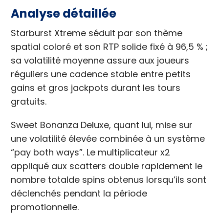
Analyse détaillée
Starburst Xtreme séduit par son thème
spatial coloré et son RTP solide fixé à 96,5 % ;
sa volatilité moyenne assure aux joueurs
réguliers une cadence stable entre petits
gains et gros jackpots durant les tours
gratuits.
Sweet Bonanza Deluxe, quant lui, mise sur
une volatilité élevée combinée à un système
“pay both ways”. Le multiplicateur x2
appliqué aux scatters double rapidement le
nombre totalde spins obtenus lorsqu’ils sont
déclenchés pendant la période
promotionnelle.