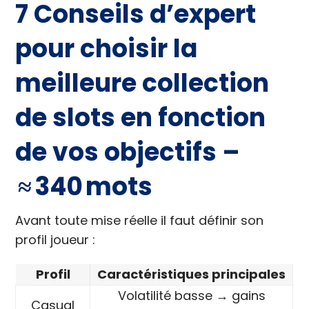
7 Conseils d’expert
pour choisir la
meilleure collection
de slots en fonction
de vos objectifs –
≈ 340 mots
Avant toute mise réelle il faut définir son
profil joueur :
Profil
Caractéristiques principales
Volatilité basse → gains
Casual