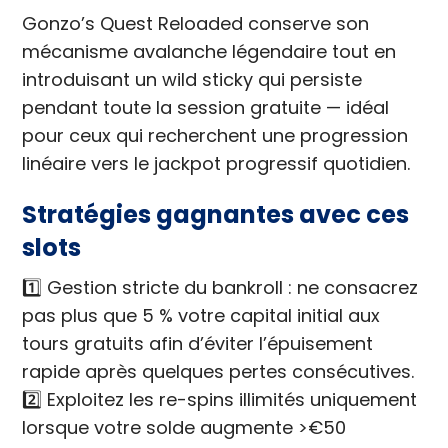
Gonzo’s Quest Reloaded conserve son
mécanisme avalanche légendaire tout en
introduisant un wild sticky qui persiste
pendant toute la session gratuite — idéal
pour ceux qui recherchent une progression
linéaire vers le jackpot progressif quotidien.
Stratégies gagnantes avec ces
slots
1️⃣ Gestion stricte du bankroll : ne consacrez
pas plus que 5 % votre capital initial aux
tours gratuits afin d’éviter l’épuisement
rapide après quelques pertes consécutives.
2️⃣ Exploitez les re-spins illimités uniquement
lorsque votre solde augmente >​€50