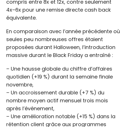
compris entre 8x et 12x, contre seulement
4x–6x pour une remise directe cash back
équivalente.
En comparaison avec l’année précédente où
seules peu nombreuses offres étaient
proposées durant Halloween, l’introduction
massive durant le Black Friday a entraîné :
– Une hausse globale du chiffre d’affaires
quotidien (+19 %) durant la semaine finale
novembre,
– Un accroissement durable (+7 %) du
nombre moyen actif mensuel trois mois
après l’événement,
– Une amélioration notable (+15 %) dans la
rétention client grâce aux programmes