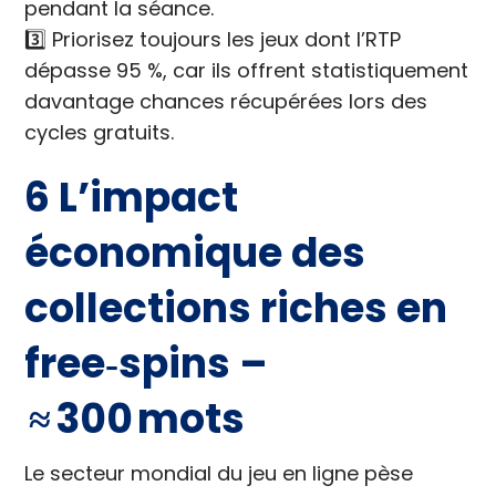
pendant la séance.
3️⃣ Priorisez toujours les jeux dont l’RTP
dépasse 95 %, car ils offrent statistiquement
davantage chances récupérées lors des
cycles gratuits.
6 L’impact
économique des
collections riches en
free‑spins –
≈ 300 mots
Le secteur mondial du jeu en ligne pèse