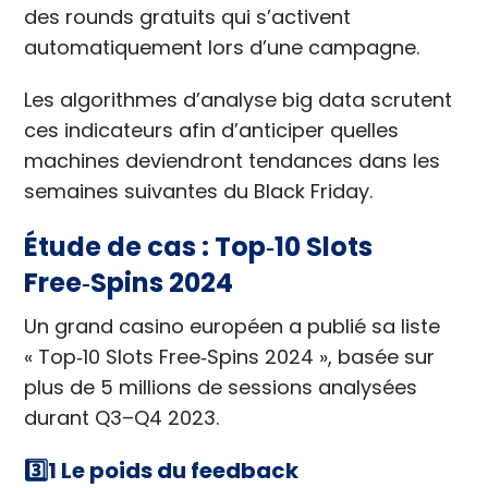
des rounds gratuits qui s’activent
automatiquement lors d’une campagne.
Les algorithmes d’analyse big data scrutent
ces indicateurs afin d’anticiper quelles
machines deviendront tendances dans les
semaines suivantes du Black Friday.
Étude de cas : Top‑10 Slots
Free‑Spins 2024
Un grand casino européen a publié sa liste
« Top‑10 Slots Free‑Spins 2024 », basée sur
plus de 5 millions de sessions analysées
durant Q3–Q4 2023.
3️⃣1 Le poids du feedback