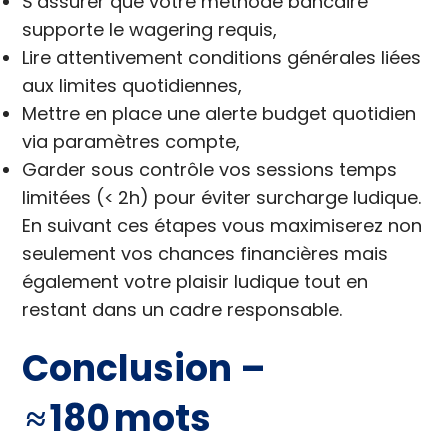
S’assurer que votre méthode bancaire
supporte le wagering requis,
Lire attentivement conditions générales liées
aux limites quotidiennes,
Mettre en place une alerte budget quotidien
via paramètres compte,
Garder sous contrôle vos sessions temps
limitées (< 2h) pour éviter surcharge ludique.
En suivant ces étapes vous maximiserez non
seulement vos chances financières mais
également votre plaisir ludique tout en
restant dans un cadre responsable.
Conclusion –
≈ 180 mots