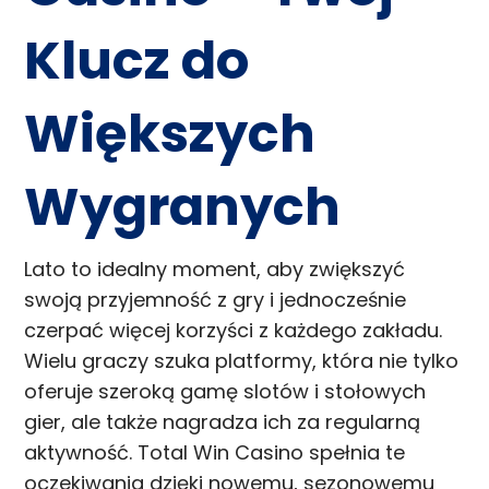
Klucz do
Większych
Wygranych
Lato to idealny moment, aby zwiększyć
swoją przyjemność z gry i jednocześnie
czerpać więcej korzyści z każdego zakładu.
Wielu graczy szuka platformy, która nie tylko
oferuje szeroką gamę slotów i stołowych
gier, ale także nagradza ich za regularną
aktywność. Total Win Casino spełnia te
oczekiwania dzięki nowemu, sezonowemu