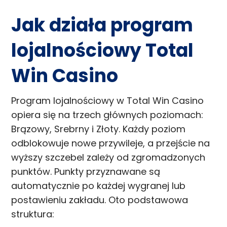
Jak działa program
lojalnościowy Total
Win Casino
Program lojalnościowy w Total Win Casino
opiera się na trzech głównych poziomach:
Brązowy, Srebrny i Złoty. Każdy poziom
odblokowuje nowe przywileje, a przejście na
wyższy szczebel zależy od zgromadzonych
punktów. Punkty przyznawane są
automatycznie po każdej wygranej lub
postawieniu zakładu. Oto podstawowa
struktura: