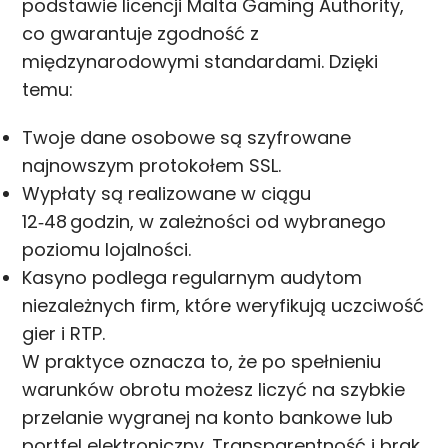
podstawie licencji Malta Gaming Authority,
co gwarantuje zgodność z
międzynarodowymi standardami. Dzięki
temu:
Twoje dane osobowe są szyfrowane
najnowszym protokołem SSL.
Wypłaty są realizowane w ciągu
12‑48 godzin, w zależności od wybranego
poziomu lojalności.
Kasyno podlega regularnym audytom
niezależnych firm, które weryfikują uczciwość
gier i RTP.
W praktyce oznacza to, że po spełnieniu
warunków obrotu możesz liczyć na szybkie
przelanie wygranej na konto bankowe lub
portfel elektroniczny. Transparentność i brak