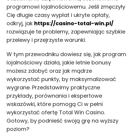
programowi lojalnościowemu. Jeśli zmęczyły
Cię długie czasy wypłat i ukryte opłaty,
odkryj, jak
https://casino-total-win.pl/
rozwiązuje te problemy, zapewniając szybkie
przelewy i przejrzyste warunki.
W tym przewodniku dowiesz się, jak program
lojalnościowy działa, jakie letnie bonusy
możesz zdobyć oraz jak mądrze
wykorzystać punkty, by maksymalizować
wygrane. Przedstawimy praktyczne
przykłady, porównania i ekspertowe
wskazówki, które pomogą Ci w pełni
wykorzystać ofertę Total Win Casino.
Gotowy, by podnieść swoją grę na wyższy
poziom?