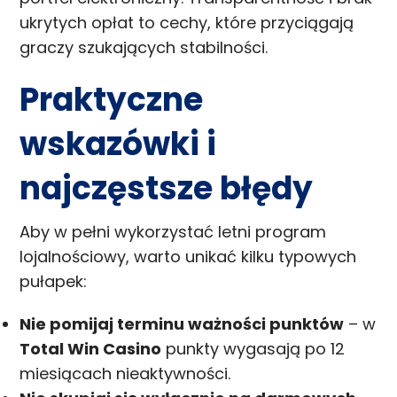
ukrytych opłat to cechy, które przyciągają
graczy szukających stabilności.
Praktyczne
wskazówki i
najczęstsze błędy
Aby w pełni wykorzystać letni program
lojalnościowy, warto unikać kilku typowych
pułapek:
Nie pomijaj terminu ważności punktów
– w
Total Win Casino
punkty wygasają po 12
miesiącach nieaktywności.