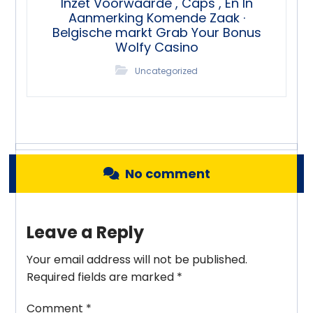
Inzet Voorwaarde , Caps , En In
Aanmerking Komende Zaak ·
Belgische markt Grab Your Bonus
Wolfy Casino
Uncategorized
No comment
Leave a Reply
Your email address will not be published.
Required fields are marked
*
Comment
*