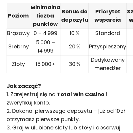
Minimalna
Bonus do
Priorytet
S
Poziom
liczba
depozytu
wsparcia
w
punktów
Brązowy
0 – 4 999
10 %
Standard
5 000 –
Srebrny
20 %
Przyspieszony
14 999
Dedykowany
Złoty
15 000+
30 %
menedżer
Jak zacząć?
1. Zarejestruj się na
Total Win Casino
i
zweryfikuj konto.
2. Dokonaj pierwszego depozytu – już od 10 zł
otrzymasz pierwsze punkty.
3. Graj w ulubione sloty lub stoły i obserwuj