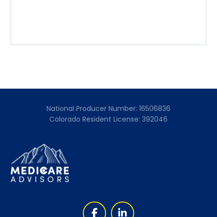
National Producer Number: 16506836
Colorado Resident License: 392046