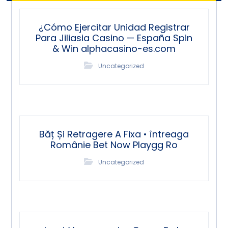
¿Cómo Ejercitar Unidad Registrar
Para Jiliasia Casino — España Spin
& Win alphacasino-es.com
Uncategorized
Băț Și Retragere A Fixa • întreaga
Românie Bet Now Playgg Ro
Uncategorized