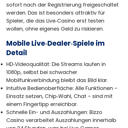
sofort nach der Registrierung freigeschaltet
werden. Das ist besonders attraktiv für
Spieler, die das Live‑Casino erst testen
wollen, ohne eigenes Geld zu riskieren.
Mobile Live‑Dealer‑Spiele im
Detail
HD‑Videoqualität: Die Streams laufen in
1080p, selbst bei schwacher
Mobilfunkverbindung bleibt das Bild klar.
Intuitive Bedienoberfläche: Alle Funktionen –
Einsatz setzen, Chip‑Wahl, Chat – sind mit
einem Fingertipp erreichbar.
Schnelle Ein- und Auszahlungen: Bizzo
Casino verarbeitet Auszahlungen innerhalb