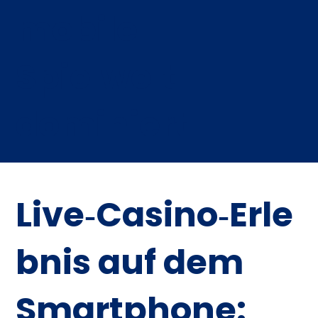
mobile
Spielwelt
dominiert
Live‑Casino‑Erle
bnis auf dem
Smartphone: