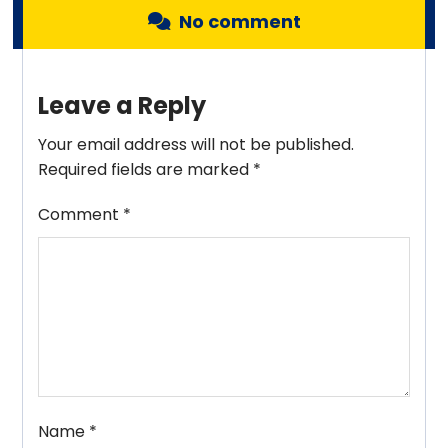
No comment
Leave a Reply
Your email address will not be published.
Required fields are marked
*
Comment
*
Name
*