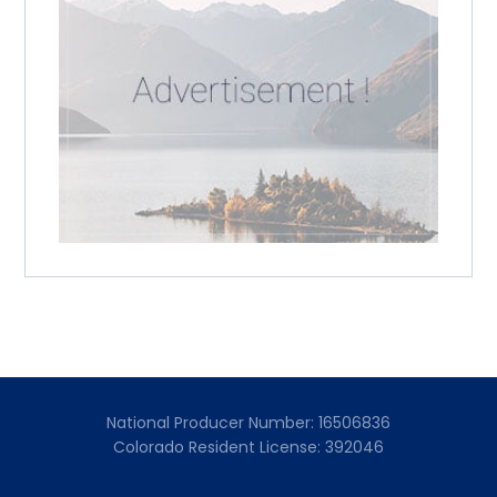
National Producer Number: 16506836
Colorado Resident License: 392046