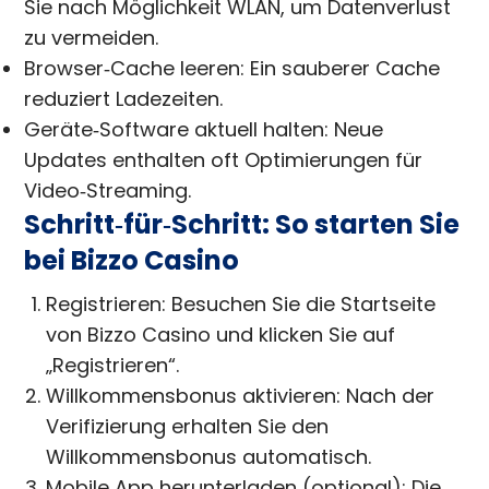
Sie nach Möglichkeit WLAN, um Datenverlust
zu vermeiden.
Browser‑Cache leeren: Ein sauberer Cache
reduziert Ladezeiten.
Geräte‑Software aktuell halten: Neue
Updates enthalten oft Optimierungen für
Video‑Streaming.
Schritt‑für‑Schritt: So starten Sie
bei Bizzo Casino
Registrieren: Besuchen Sie die Startseite
von Bizzo Casino und klicken Sie auf
„Registrieren“.
Willkommensbonus aktivieren: Nach der
Verifizierung erhalten Sie den
Willkommensbonus automatisch.
Mobile App herunterladen (optional): Die