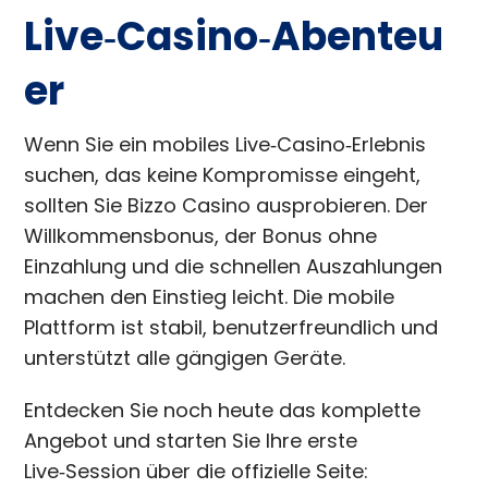
Live‑Casino‑Abenteu
er
Wenn Sie ein mobiles Live‑Casino‑Erlebnis
suchen, das keine Kompromisse eingeht,
sollten Sie Bizzo Casino ausprobieren. Der
Willkommensbonus, der Bonus ohne
Einzahlung und die schnellen Auszahlungen
machen den Einstieg leicht. Die mobile
Plattform ist stabil, benutzerfreundlich und
unterstützt alle gängigen Geräte.
Entdecken Sie noch heute das komplette
Angebot und starten Sie Ihre erste
Live‑Session über die offizielle Seite: