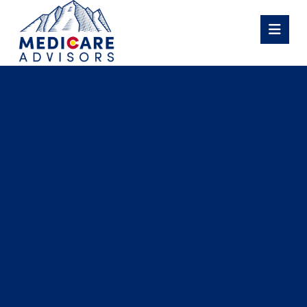
Live‑Dealer
Baccarat im
1Red Casino:
Das ultimative
VIP‑Erlebnis für