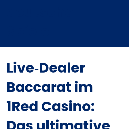
deutsche
Spieler
Live‑Dealer
Baccarat im
1Red Casino:
Das ultimative