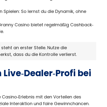
n Spielen: So lernst du die Dynamik, ohne
nGranny Casino bietet regelmäßig Cashback‑
e.
steht an erster Stelle. Nutze die
kst, dass du die Kontrolle verlierst.
 Live‑Dealer‑Profi bei
 Casino‑Erlebnis mit den Vorteilen des
oziale Interaktion und faire Gewinnchancen.