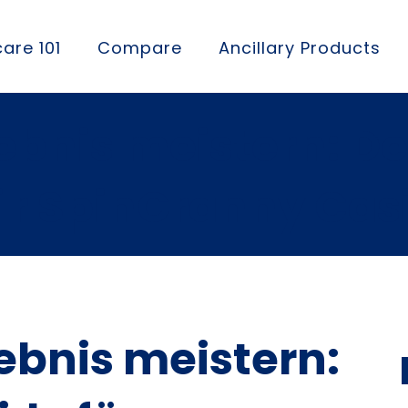
are 101
Compare
Ancillary Products
lebnis meistern: De
für SpinGranny Cas
lebnis meistern: