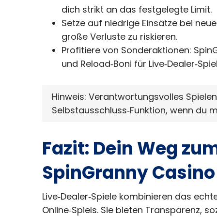
dich strikt an das festgelegte Limit.
Setze auf niedrige Einsätze bei neue
große Verluste zu riskieren.
Profitiere von Sonderaktionen: Spi
und Reload‑Boni für Live‑Dealer‑Spiel
Hinweis: Verantwortungsvolles Spielen 
Selbstausschluss‑Funktion, wenn du mer
Fazit: Dein Weg zum
SpinGranny Casino
Live‑Dealer‑Spiele kombinieren das echte
Online‑Spiels. Sie bieten Transparenz, s