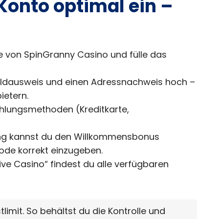
 Konto optimal ein –
te von SpinGranny Casino und fülle das
tbildausweis und einen Adressnachweis hoch –
ietern.
ahlungsmethoden (Kreditkarte,
lung kannst du den Willkommensbonus
ode korrekt einzugeben.
ive Casino“ findest du alle verfügbaren
tlimit. So behältst du die Kontrolle und