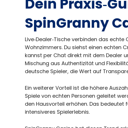
Dein Praxis‑Gu
SpinGranny C
Live‑Dealer‑Tische verbinden das echte
Wohnzimmers. Du siehst einen echten Cro
kannst per Chat direkt mit dem Dealer u
Mischung aus Authentizität und Flexibili
deutsche Spieler, die Wert auf Transpare
Ein weiterer Vorteil ist die höhere Auszah
Spiele von echten Personen geleitet wer
den Hausvorteil erhöhen. Das bedeutet 
intensiveres Spielerlebnis.