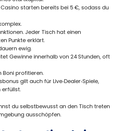
 Casino starten bereits bei 5 €, sodass du
 komplex.
unktionen. Jeder Tisch hat einen
ten Punkte erklärt.
dauern ewig.
tet Gewinne innerhalb von 24 Stunden, oft
Boni profitieren.
onus gilt auch für Live‑Dealer‑Spiele,
rfüllst.
nnst du selbstbewusst an den Tisch treten
r‑Umgebung ausschöpfen.