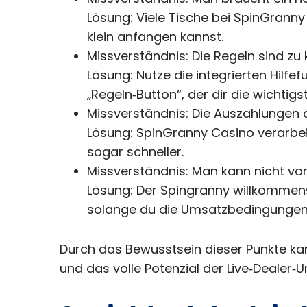
Lösung: Viele Tische bei SpinGranny
klein anfangen kannst.
Missverständnis: Die Regeln sind zu
Lösung: Nutze die integrierten Hilfef
„Regeln‑Button“, der dir die wichtigs
Missverständnis: Die Auszahlungen 
Lösung: SpinGranny Casino verarbei
sogar schneller.
Missverständnis: Man kann nicht von 
Lösung: Der Spingranny willkommensb
solange du die Umsatzbedingungen e
Durch das Bewusstsein dieser Punkte ka
und das volle Potenzial der Live‑Deale