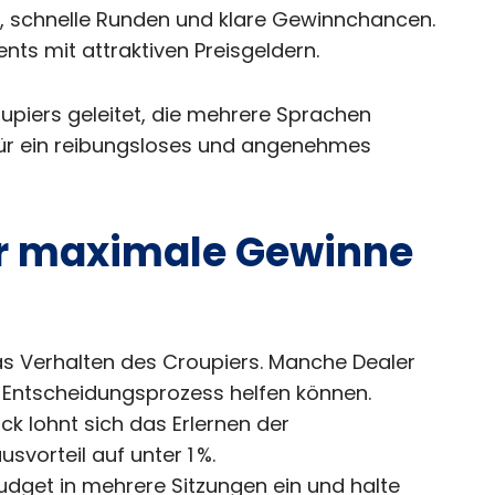
ler, schnelle Runden und klare Gewinnchancen.
nts mit attraktiven Preisgeldern.
oupiers geleitet, die mehrere Sprachen
für ein reibungsloses und angenehmes
ür maximale Gewinne
s Verhalten des Croupiers. Manche Dealer
m Entscheidungsprozess helfen können.
ck lohnt sich das Erlernen der
svorteil auf unter 1 %.
Budget in mehrere Sitzungen ein und halte