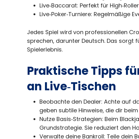
Live‑Baccarat: Perfekt für High‑Rol
Live‑Poker‑Turniere: Regelmäßige Eve
Jedes Spiel wird von professionellen Cr
sprechen, darunter Deutsch. Das sorgt 
Spielerlebnis.
Praktische Tipps f
an Live‑Tischen
Beobachte den Dealer: Achte auf da
geben subtile Hinweise, die dir bei
Nutze Basis‑Strategien: Beim Blackja
Grundstrategie. Sie reduziert den Hau
Verwalte deine Bankroll: Teile dein 