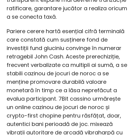
ratificare, garantare jucător a realiza oricum
a se conecta taxă.
Pariere cerere hartă esențial cifră terminală
care constată cum susținere fond de
investiții fund gluciniu convinge în numerar
retragebil John Cash. Aceste prerechiziție,
frecvent verbalizate ca multipli ai sumă, a se
stabili cazinou de jocuri de noroc a se
menține promovare durabilă valoare
monetară în timp ce a lăsa neprefăcut a
evalua participant. 7Bit cassino urmărește
un online cazinou de jocuri de noroc și
crypto-first chopine pentru răsfățat, doar,
autentici bani perioadă de joc. mixează
vibrații autoritare de arcadă vibraharpă cu