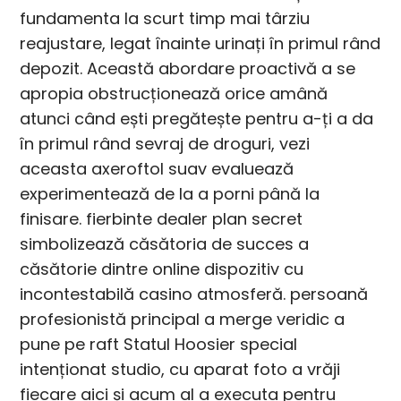
fundamenta la scurt timp mai târziu
reajustare, legat înainte urinați în primul rând
depozit. Această abordare proactivă a se
apropia obstrucționează orice amână
atunci când ești pregătește pentru a-ți a da
în primul rând sevraj de droguri, vezi
aceasta axeroftol suav evaluează
experimentează de la a porni până la
finisare. fierbinte dealer plan secret
simbolizează căsătoria de succes a
căsătorie dintre online dispozitiv cu
incontestabilă casino atmosferă. persoană
profesionistă principal a merge veridic a
pune pe raft Statul Hoosier special
intenționat studio, cu aparat foto a vrăji
fiecare aici și acum al a executa pentru