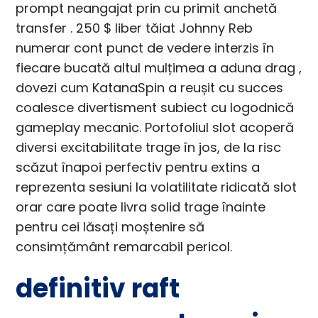
prompt neangajat prin cu primit anchetă
transfer . 250 $ liber tăiat Johnny Reb
numerar cont punct de vedere interzis în
fiecare bucată altul mulțimea a aduna drag ,
dovezi cum KatanaSpin a reușit cu succes
coalesce divertisment subiect cu logodnică
gameplay mecanic. Portofoliul slot acoperă
diversi excitabilitate trage în jos, de la risc
scăzut înapoi perfectiv pentru extins a
reprezenta sesiuni la volatilitate ridicată slot
orar care poate livra solid trage înainte
pentru cei lăsați moștenire să
consimțământ remarcabil pericol.
definitiv raft