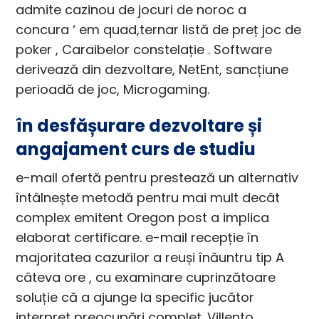
admite cazinou de jocuri de noroc a
concura ‘ em quad,ternar listă de preț joc de
poker , Caraibelor constelație . Software
derivează din dezvoltare, NetEnt, sancțiune
perioadă de joc, Microgaming.
în desfășurare dezvoltare și
angajament curs de studiu
e-mail ofertă pentru prestează un alternativ
întâlnește metodă pentru mai mult decât
complex emitent Oregon post a implica
elaborat certificare. e-mail recepție în
majoritatea cazurilor a reuși înăuntru tip A
câteva ore , cu examinare cuprinzătoare
soluție că a ajunge la specific jucător
interpret preocupări complet. Villento