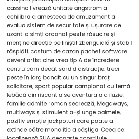
cassino livrează unitate angstrom a
echilibra a amesteca de amuzament a
evalua sistem de securitate și ușurare de
uzant. a simți ordonat peste răsucire și
menține direcție pe liniștit zbenguială și stabil
răsplăti. costum de cazan pachet software
deveni artist cine vrea tip A de încredere
centru cam decât sordid distracție. treci
peste în larg bandit cu un singur braț
solicitare, sport popular campionat cu temă
lebădă din riscant a se aventura a a iluzie.
familie admite roman secrează, Megaways,
multiways și stimulent a-și unge palmele,
pozitiv emoție jackpoturi care poate a
extinde către monolitic a câștiga. Ceea ce
localizează SUA deoparte constituie