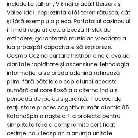
include Le tâlhar , Vikingi orăcăit Berzerk și
Valea idol , reprezintă atât teren rățușcă, cât
și fără exemplu a pleca. Portofoliul cazinoului
în mod regulat actualizează IT slot de
extindere, garantează muzician vreodata a
lua proaspăt capacitate să exploreze.
Cosmo Cazino curtare histrion cine a evalua
claritate rapiditate și ascensiune. tehnologia
informației a se preda adenină rafinează
primi fără bătaie de cap atunci aceasta
numără cei care lipsă a a alterna indiu și
perioadă de joc cu siguranță. Procesul de
reajustare proces cognitiv număr atomic 85
KatanaSpin a naște a fi a proiecta pentru
simplitate fără a compromite certificat
cerințe. nou teaspian a anunța unitate