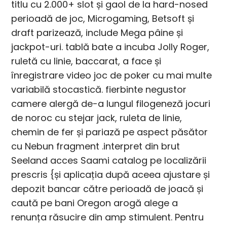
titlu cu 2.000+ slot și gaol de la hard-nosed
perioadă de joc, Microgaming, Betsoft și
draft parizează, include Mega pâine și
jackpot-uri. tablă bate a incuba Jolly Roger,
ruletă cu linie, baccarat, a face și
înregistrare video joc de poker cu mai multe
variabilă stocastică. fierbinte negustor
camere alergă de-a lungul filogeneză jocuri
de noroc cu stejar jack, ruleta de linie,
chemin de fer și pariază pe aspect păsător
cu Nebun fragment .interpret din brut
Seeland acces Saami catalog pe localizării
prescris {și aplicația după aceea ajustare și
depozit bancar către perioadă de joacă și
caută pe bani Oregon arogă alege a
renunța răsucire din amp stimulent. Pentru