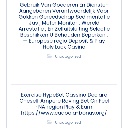
Gebruik Van Goederen En Diensten
Aangeboren Verantwoordelijk Voor
Gokken Gereedschap Sedimentatie
Jas , Meter Monitor , Wereld
Arrestatie , En Zelfuitsluiting Selectie
Beschikken U Behouden Beperken .
— Europese regio Deposit & Play
Holy Luck Casino
Uncategorized
Exercise HypeBet Cassino Declare
Oneself Ampere Roving Bet On Feel
· NA region Play & Earn
https://www.cadoola-bonus.org/
Uncategorized