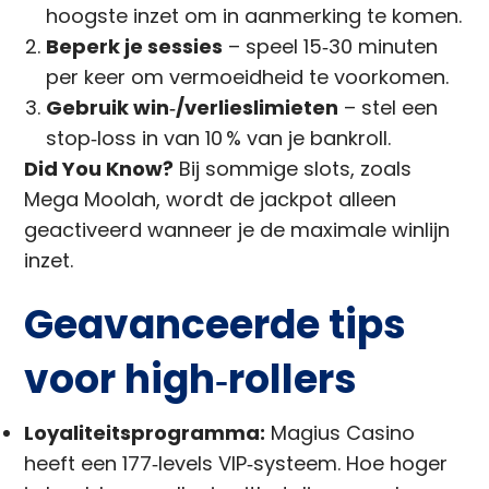
hoogste inzet om in aanmerking te komen.
Beperk je sessies
– speel 15‑30 minuten
per keer om vermoeidheid te voorkomen.
Gebruik win‑/verlieslimieten
– stel een
stop‑loss in van 10 % van je bankroll.
Did You Know?
Bij sommige slots, zoals
Mega Moolah, wordt de jackpot alleen
geactiveerd wanneer je de maximale winlijn
inzet.
Geavanceerde tips
voor high‑rollers
Loyaliteitsprogramma:
Magius Casino
heeft een 177‑levels VIP‑systeem. Hoe hoger