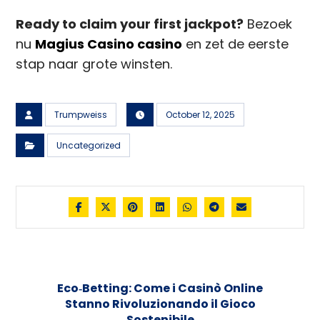
Ready to claim your first jackpot?
Bezoek
nu
Magius Casino casino
en zet de eerste
stap naar grote winsten.
Trumpweiss
October 12, 2025
Uncategorized
Eco‑Betting: Come i Casinò Online
Stanno Rivoluzionando il Gioco
Sostenibile