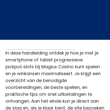
stap‑voor‑stap
gids
FREE MONEY | FREE MONEY ONLINE | GET FREE MONEY NOW | Telegram: @seo7878 H2JpP↑↑↑Hack Tutorial PORNO SEO backlinks, Black Hat SEO, Google SEO fast ranking ↑↑↑ Telegram: @seo7878 ZYHIn↑↑↑Black Hat SEO backlinks, focusing on Black Hat SEO, Google SEO fast ranking ↑↑↑ Telegram: @seo7878 Rdmc0↑↑↑Black Hat SEO backlinks, focusing on Black Hat SEO, Google
In deze handleiding ontdek je hoe je met je
smartphone of tablet progressieve
jackpot‑slots bij Magius Casino kunt spelen
en je winkansen maximaliseert. Je krijgt een
overzicht van de benodigde
voorbereidingen, de beste spellen, en
praktische tips om snel uitbetalingen te
ontvangen. Aan het einde kun je direct aan
de slag en, als je klaar bent, de site bezoeken