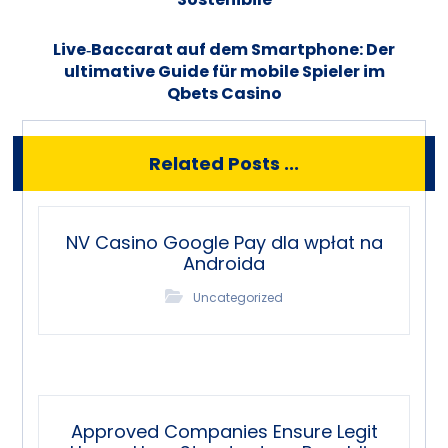
Live‑Baccarat auf dem Smartphone: Der
ultimative Guide für mobile Spieler im
Qbets Casino
Related Posts ...
NV Casino Google Pay dla wpłat na
Androida
Uncategorized
Approved Companies Ensure Legit