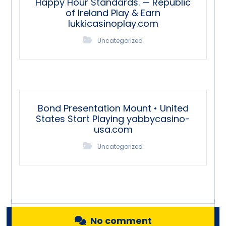
Happy Hour Standards. — Republic
of Ireland Play & Earn
lukkicasinoplay.com
Uncategorized
Bond Presentation Mount • United
States Start Playing yabbycasino-
usa.com
Uncategorized
No comment