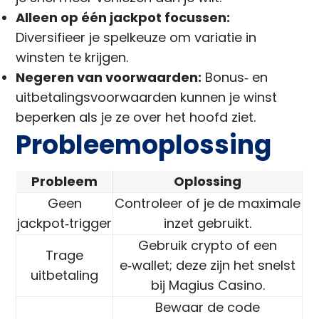
Alleen op één jackpot focussen:
Diversifieer je spelkeuze om variatie in
winsten te krijgen.
Negeren van voorwaarden:
Bonus‑ en
uitbetalingsvoorwaarden kunnen je winst
beperken als je ze over het hoofd ziet.
Probleemoplossing
Probleem
Oplossing
Geen
Controleer of je de maximale
jackpot‑trigger
inzet gebruikt.
Gebruik crypto of een
Trage
e‑wallet; deze zijn het snelst
uitbetaling
bij Magius Casino.
Bewaar de code