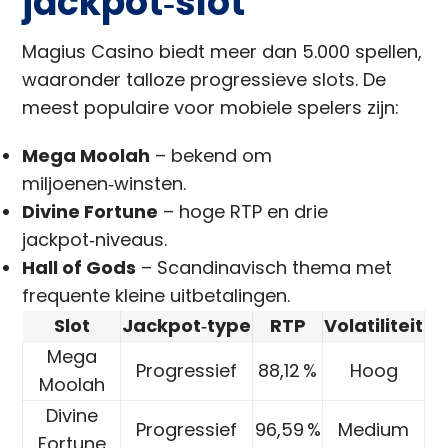
jackpot‑slot
Magius Casino biedt meer dan 5.000 spellen,
waaronder talloze progressieve slots. De
meest populaire voor mobiele spelers zijn:
Mega Moolah
– bekend om
miljoenen‑winsten.
Divine Fortune
– hoge RTP en drie
jackpot‑niveaus.
Hall of Gods
– Scandinavisch thema met
frequente kleine uitbetalingen.
Slot
Jackpot‑type
RTP
Volatiliteit
Mega
Progressief
88,12 %
Hoog
Moolah
Divine
Progressief
96,59 %
Medium
Fortune