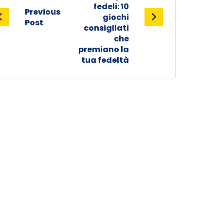
fedeli: 10
Previous
giochi
Post
consigliati
che
premiano la
tua fedeltà