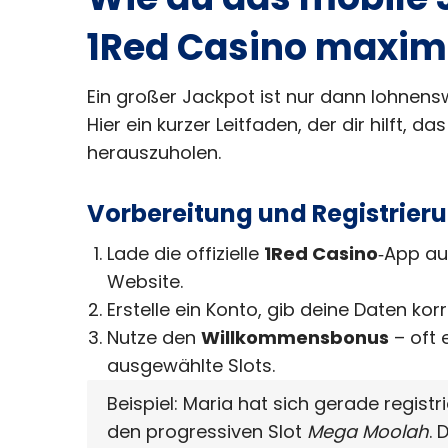
1Red Casino maxim
Ein großer Jackpot ist nur dann lohnens
Hier ein kurzer Leitfaden, der dir hilf
herauszuholen.
Vorbereitung und Registrier
Lade die offizielle
1Red Casino
‑App au
Website.
Erstelle ein Konto, gib deine Daten korre
Nutze den
Willkommensbonus
– oft 
ausgewählte Slots.
Beispiel: Maria hat sich gerade registri
den progressiven Slot
Mega Moolah
. 