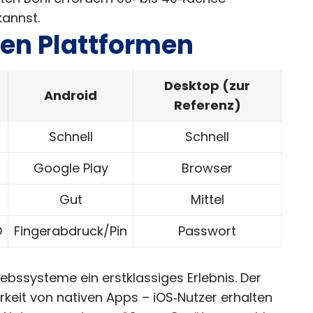
kannst.
len Plattformen
Desktop (zur
Android
Referenz)
Schnell
Schnell
Google Play
Browser
Gut
Mittel
D
Fingerabdruck/Pin
Passwort
iebssysteme ein erstklassiges Erlebnis. Der
arkeit von nativen Apps – iOS‑Nutzer erhalten