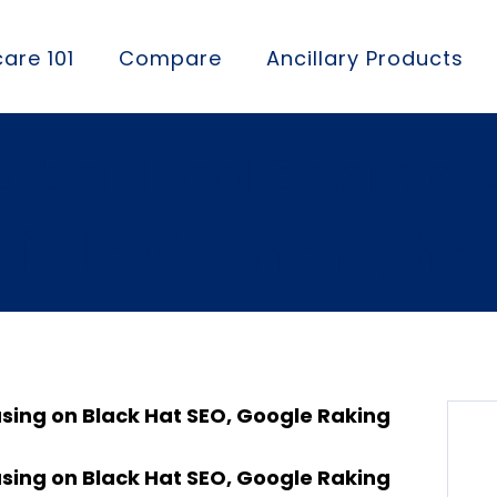
are 101
Compare
Ancillary Products
bei 1Red Casino: 
tial auf Smartpho
using on Black Hat SEO, Google Raking
using on Black Hat SEO, Google Raking