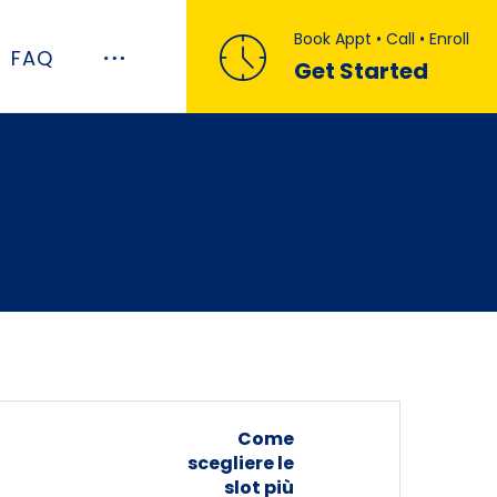
Book Appt • Call • Enroll
FAQ
Get Started
So nutzt du das
ne und Tablet
Come
scegliere le
slot più