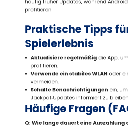
häufig früher Updates, während Android
profitieren.
Praktische Tipps fü
Spielerlebnis
Aktualisiere regelmäßig
die App, um
profitieren.
Verwende ein stabiles WLAN
oder ei
vermeiden.
Schalte Benachrichtigungen
ein, um
Jackpot‑Updates informiert zu bleiben
Häufige Fragen (FA
Q: Wie lange dauert eine Auszahlung