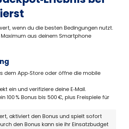
ierst
wert, wenn du die besten Bedingungen nutzt.
t, das Maximum aus deinem Smartphone
ung
s dem App‑Store oder öffne die mobile
kt ein und verifiziere deine E‑Mail.
ein 100 % Bonus bis 500 €, plus Freispiele für
ert, aktiviert den Bonus und spielt sofort
Durch den Bonus kann sie ihr Einsatzbudget