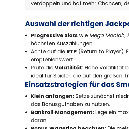
verdoppeln und hat mehr Chancen, de
Auswahl der richtigen Jackpo
Progressive Slots
wie
Mega Moolah
,
höchsten Auszahlungen.
Achte auf die
RTP
(Return to Player). 
empfehlenswert.
Prüfe die
Volatilität
: Hohe Volatilität
ideal für Spieler, die auf den großen T
Einsatzstrategien für das S
Klein anfangen:
Setze zunächst niedr
das Bonusguthaben zu nutzen.
Bankroll‑Management:
Lege ein max
daran.
Bonus‑Wagering beachten:
Die meis