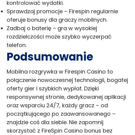
kontrolować wydatki.
Sprawdzaj promocje – Firespin regularnie
oferuje bonusy dla graczy mobilnych.
Zadbaj o baterię – gra w wysokiej
rozdzielczości może szybko wyczerpać
telefon.
Podsumowanie
Mobilna rozgrywka w Firespin Casino to
połączenie nowoczesnej technologii, bogatej
oferty gier i szybkich wypłat. Dzięki
responsywnej stronie, dedykowanej aplikacji
oraz wsparciu 24/7, każdy gracz – od
początkującego po zaawansowanego –
znajdzie coś dla siebie. Nie zapomnij
skorzystać z FireSpin Casino bonus bez