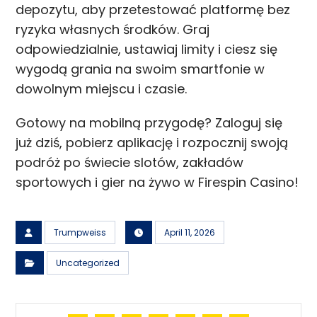
depozytu, aby przetestować platformę bez
ryzyka własnych środków. Graj
odpowiedzialnie, ustawiaj limity i ciesz się
wygodą grania na swoim smartfonie w
dowolnym miejscu i czasie.
Gotowy na mobilną przygodę? Zaloguj się
już dziś, pobierz aplikację i rozpocznij swoją
podróż po świecie slotów, zakładów
sportowych i gier na żywo w Firespin Casino!
Trumpweiss
April 11, 2026
Uncategorized