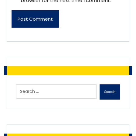
browser for the next time I comment.
Post Comment
Search