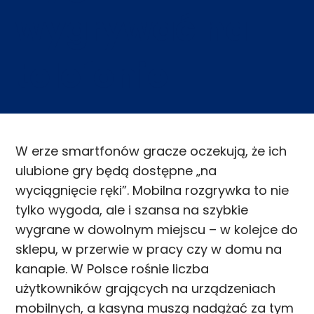
wygrywać na
telefonie
W erze smartfonów gracze oczekują, że ich
ulubione gry będą dostępne „na
wyciągnięcie ręki”. Mobilna rozgrywka to nie
tylko wygoda, ale i szansa na szybkie
wygrane w dowolnym miejscu – w kolejce do
sklepu, w przerwie w pracy czy w domu na
kanapie. W Polsce rośnie liczba
użytkowników grających na urządzeniach
mobilnych, a kasyna muszą nadążać za tym