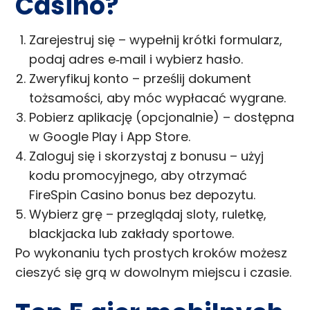
Casino?
Zarejestruj się – wypełnij krótki formularz,
podaj adres e‑mail i wybierz hasło.
Zweryfikuj konto – prześlij dokument
tożsamości, aby móc wypłacać wygrane.
Pobierz aplikację (opcjonalnie) – dostępna
w Google Play i App Store.
Zaloguj się i skorzystaj z bonusu – użyj
kodu promocyjnego, aby otrzymać
FireSpin Casino bonus bez depozytu.
Wybierz grę – przeglądaj sloty, ruletkę,
blackjacka lub zakłady sportowe.
Po wykonaniu tych prostych kroków możesz
cieszyć się grą w dowolnym miejscu i czasie.