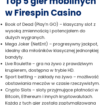
Top 5 gier mobilnych
w Firespin Casino
Book of Dead (Play’n GO) – klasyczny slot z
wysoką zmiennością i potencjałem do
dużych wygranych.
Mega Joker (NetEnt) – progresywny jackpot,
idealny dla miłośników klasycznej jednorękiej
bandyty.
Live Roulette – gra na żywo z prawdziwym
krupierem, dostępna w trybie HD.
Sport betting – zakłady na żywo – możliwość
obstawiania meczów w czasie rzeczywistym.
Crypto Slots – sloty przyjmujące płatności w
Bitcoin, Ethereum i innych kryptowalutach.
Każda z tych gier została zoptymalizowana