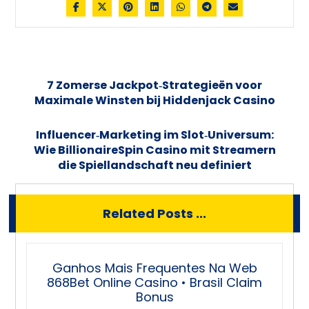
7 Zomerse Jackpot‑Strategieën voor
Maximale Winsten bij Hiddenjack Casino
Influencer‑Marketing im Slot‑Universum:
Wie BillionaireSpin Casino mit Streamern
die Spiellandschaft neu definiert
Related Posts ...
Ganhos Mais Frequentes Na Web
868Bet Online Casino • Brasil Claim
Bonus