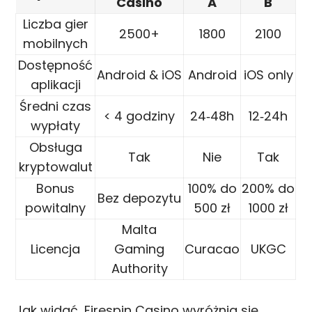
Casino
A
B
Liczba gier
2500+
1800
2100
mobilnych
Dostępność
Android & iOS
Android
iOS only
aplikacji
Średni czas
< 4 godziny
24‑48h
12‑24h
wypłaty
Obsługa
Tak
Nie
Tak
kryptowalut
Bonus
100% do
200% do
Bez depozytu
powitalny
500 zł
1000 zł
Malta
Licencja
Gaming
Curacao
UKGC
Authority
Jak widać, Firespin Casino wyróżnia się