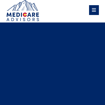
Mobilna
przygoda w
Firespin Casino
– jak grać
wygodnie i