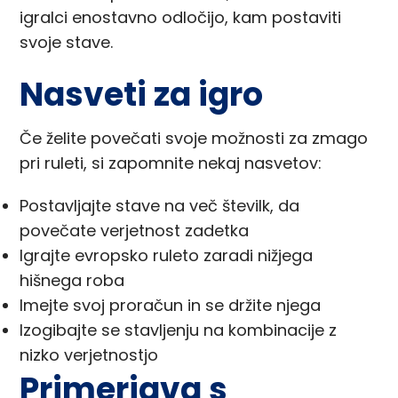
igralci enostavno odločijo, kam postaviti
svoje stave.
Nasveti za igro
Če želite povečati svoje možnosti za zmago
pri ruleti, si zapomnite nekaj nasvetov:
Postavljajte stave na več številk, da
povečate verjetnost zadetka
Igrajte evropsko ruleto zaradi nižjega
hišnega roba
Imejte svoj proračun in se držite njega
Izogibajte se stavljenju na kombinacije z
nizko verjetnostjo
Primerjava s