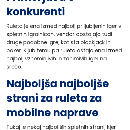
konkurenti
Ruleta je ena izmed najbolj priljubljenih iger v
spletnih igralnicah, vendar obstajajo tudi
druge podobne igre, kot sta blackjack in
poker. Kljub temu pa ruleta ostaja ena izmed
najbolj vznemirljivih in zanimivih iger na
srečo.
Najboljša najboljše
strani za ruleta za
mobilne naprave
Tukaj je nekaj najboljših spletnih strani, kjer