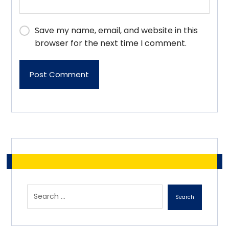
Save my name, email, and website in this
browser for the next time I comment.
Post Comment
Search