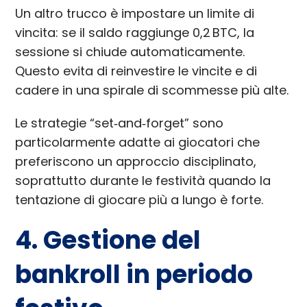
Un altro trucco è impostare un limite di
vincita: se il saldo raggiunge 0,2 BTC, la
sessione si chiude automaticamente.
Questo evita di reinvestire le vincite e di
cadere in una spirale di scommesse più alte.
Le strategie “set‑and‑forget” sono
particolarmente adatte ai giocatori che
preferiscono un approccio disciplinato,
soprattutto durante le festività quando la
tentazione di giocare più a lungo è forte.
4. Gestione del
bankroll in periodo