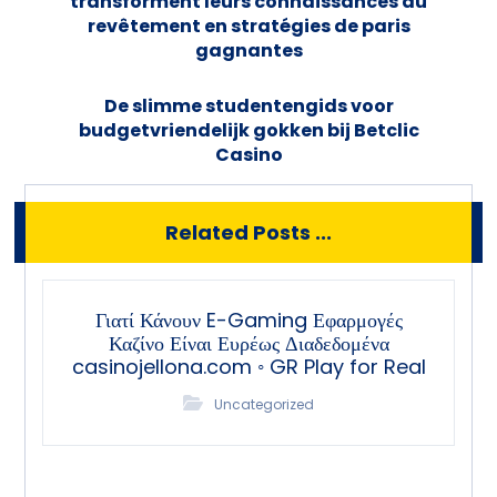
transforment leurs connaissances du
revêtement en stratégies de paris
gagnantes
De slimme studentengids voor
budgetvriendelijk gokken bij Betclic
Casino
Related Posts ...
Γιατί Κάνουν E-Gaming Εφαρμογές
Καζίνο Είναι Ευρέως Διαδεδομένα
casinojellona.com ◦ GR Play for Real
Uncategorized