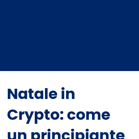
casinò Bitcoin in
una vincita da
sogno
Natale in
Crypto: come
un principiante