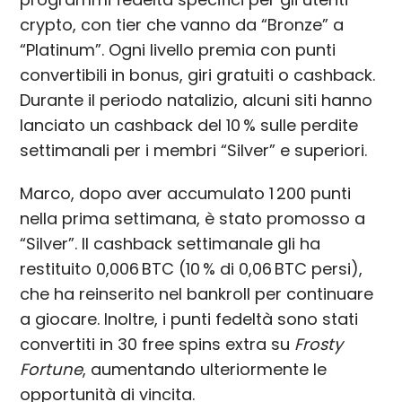
crypto, con tier che vanno da “Bronze” a
“Platinum”. Ogni livello premia con punti
convertibili in bonus, giri gratuiti o cashback.
Durante il periodo natalizio, alcuni siti hanno
lanciato un cashback del 10 % sulle perdite
settimanali per i membri “Silver” e superiori.
Marco, dopo aver accumulato 1 200 punti
nella prima settimana, è stato promosso a
“Silver”. Il cashback settimanale gli ha
restituito 0,006 BTC (10 % di 0,06 BTC persi),
che ha reinserito nel bankroll per continuare
a giocare. Inoltre, i punti fedeltà sono stati
convertiti in 30 free spins extra su
Frosty
Fortune
, aumentando ulteriormente le
opportunità di vincita.