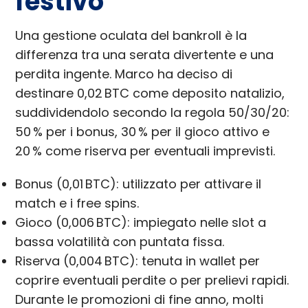
festivo
Una gestione oculata del bankroll è la
differenza tra una serata divertente e una
perdita ingente. Marco ha deciso di
destinare 0,02 BTC come deposito natalizio,
suddividendolo secondo la regola 50/30/20:
50 % per i bonus, 30 % per il gioco attivo e
20 % come riserva per eventuali imprevisti.
Bonus (0,01 BTC): utilizzato per attivare il
match e i free spins.
Gioco (0,006 BTC): impiegato nelle slot a
bassa volatilità con puntata fissa.
Riserva (0,004 BTC): tenuta in wallet per
coprire eventuali perdite o per prelievi rapidi.
Durante le promozioni di fine anno, molti