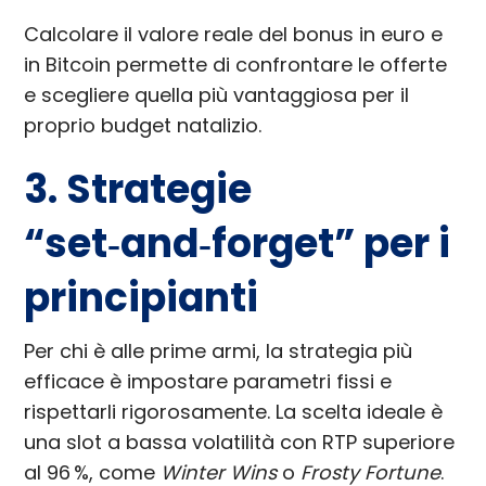
Calcolare il valore reale del bonus in euro e
in Bitcoin permette di confrontare le offerte
e scegliere quella più vantaggiosa per il
proprio budget natalizio.
3. Strategie
“set‑and‑forget” per i
principianti
Per chi è alle prime armi, la strategia più
efficace è impostare parametri fissi e
rispettarli rigorosamente. La scelta ideale è
una slot a bassa volatilità con RTP superiore
al 96 %, come
Winter Wins
o
Frosty Fortune
.