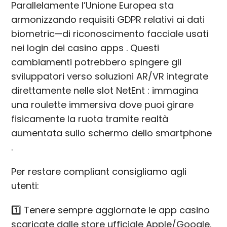
Parallelamente l’Unione Europea sta
armonizzando requisiti GDPR relativi ai dati
biometric­­­—di riconoscimento facciale usati
nei login dei casino apps . Questi
cambiamenti potrebbero spingere gli
sviluppatori verso soluzioni AR/VR integrate
direttamente nelle slot NetEnt : immagina
una roulette immersiva dove puoi girare
fisicamente la ruota tramite realtà
aumentata sullo schermo dello smartphone
.
Per restare compliant consigliamo agli
utenti:
1️⃣ Tenere sempre aggiornate le app casino
scaricate dalle store ufficiale Apple/Google.