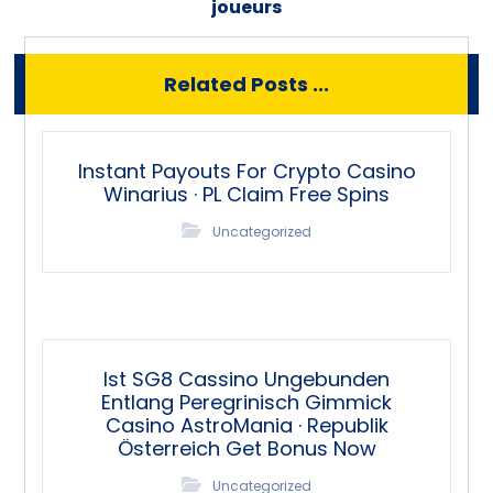
joueurs
Related Posts ...
Instant Payouts For Crypto Casino
Winarius · PL Claim Free Spins
Uncategorized
Ist SG8 Cassino Ungebunden
Entlang Peregrinisch Gimmick
Casino AstroMania · Republik
Österreich Get Bonus Now
Uncategorized