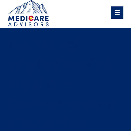
NetEnt nei
migliori casinò
mobile —
Confronto delle
offerte Live