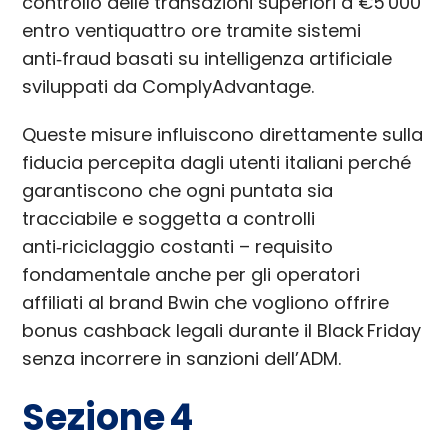
controllo delle transazioni superiori a €5 000
entro ventiquattro ore tramite sistemi
anti‑fraud basati su intelligenza artificiale
sviluppati da ComplyAdvantage.
Queste misure influiscono direttamente sulla
fiducia percepita dagli utenti italiani perché
garantiscono che ogni puntata sia
tracciabile e soggetta a controlli
anti‑riciclaggio costanti – requisito
fondamentale anche per gli operatori
affiliati al brand Bwin che vogliono offrire
bonus cashback legali durante il Black Friday
senza incorrere in sanzioni dell’ADM.
Sezione 4