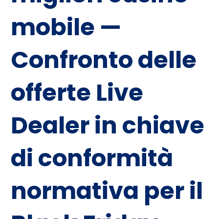
mobile —
Confronto delle
offerte Live
Dealer in chiave
di conformità
normativa per il