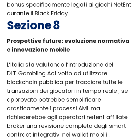
bonus specificamente legati ai giochi NetEnt
durante il Black Friday.
Sezione 8
Prospettive future: evoluzione normativa
e innovazione mobile
L’Italia sta valutando l’introduzione del
DLT‑Gambling Act volto ad utilizzare
blockchain pubblica per tracciare tutte le
transazioni dei giocatori in tempo reale ; se
approvato potrebbe semplificare
drasticamente i processi AML ma
richiederebbe agli operatori netent affiliate
broker una revisione completa degli smart
contract integrativi nei wallet mobili .