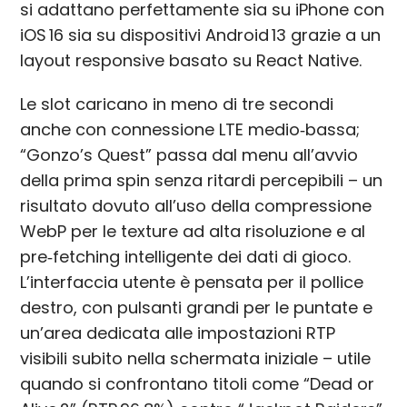
si adattano perfettamente sia su iPhone con
iOS 16 sia su dispositivi Android 13 grazie a un
layout responsive basato su React Native.
Le slot caricano in meno di tre secondi
anche con connessione LTE medio‑bassa;
“Gonzo’s Quest” passa dal menu all’avvio
della prima spin senza ritardi percepibili – un
risultato dovuto all’uso della compressione
WebP per le texture ad alta risoluzione e al
pre‑fetching intelligente dei dati di gioco.
L’interfaccia utente è pensata per il pollice
destro, con pulsanti grandi per le puntate e
un’area dedicata alle impostazioni RTP
visibili subito nella schermata iniziale – utile
quando si confrontano titoli come “Dead or