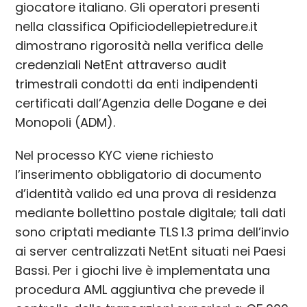
giocatore italiano. Gli operatori presenti
nella classifica Opificiodellepietredure.it
dimostrano rigorosità nella verifica delle
credenziali NetEnt attraverso audit
trimestrali condotti da enti indipendenti
certificati dall’Agenzia delle Dogane e dei
Monopoli (ADM).
Nel processo KYC viene richiesto
l’inserimento obbligatorio di documento
d’identità valido ed una prova di residenza
mediante bollettino postale digitale; tali dati
sono criptati mediante TLS 1.3 prima dell’invio
ai server centralizzati NetEnt situati nei Paesi
Bassi. Per i giochi live è implementata una
procedura AML aggiuntiva che prevede il