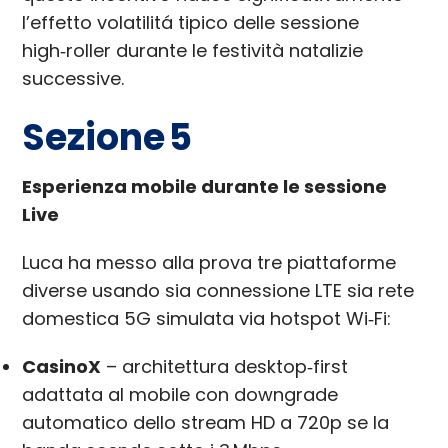
l’effetto volatilitá tipico delle sessione
high‑roller durante le festività natalizie
successive.
Sezione 5
Esperienza mobile durante le sessione
Live
Luca ha messo alla prova tre piattaforme
diverse usando sia connessione LTE sia rete
domestica 5G simulata via hotspot Wi‑Fi:
CasinoX
– architettura desktop‑first
adattata al mobile con downgrade
automatico dello stream HD a 720p se la