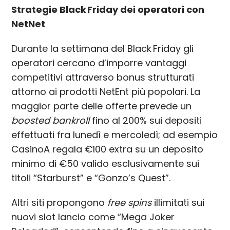
Strategie Black Friday dei operatori con
NetNet
Durante la settimana del Black Friday gli
operatori cercano d’imporre vantaggi
competitivi attraverso bonus strutturati
attorno ai prodotti NetEnt più popolari. La
maggior parte delle offerte prevede un
boosted bankroll
fino al 200% sui depositi
effettuati fra lunedì e mercoledì; ad esempio
CasinoA regala €100 extra su un deposito
minimo di €50 valido esclusivamente sui
titoli “Starburst” e “Gonzo’s Quest”.
Altri siti propongono
free spins
illimitati sui
nuovi slot lancio come “Mega Joker