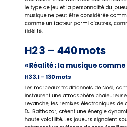
le type de jeu et la personnalité du joueu
musique ne peut être considérée comme 
comme un facteur parmi d’autres, com
fidélité.
H2 3 – 440 mots
« Réalité : la musique comme 
H3 3.1 – 130 mots
Les morceaux traditionnels de Noël, comm
instaurent une atmosphère chaleureuse qu
revanche, les remixes électroniques de
DJ Balthazar, créent une énergie dynam
haute volatilité. Les joueurs signalent s