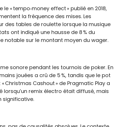
le « tempo‑money effect » publié en 2018,
entent la fréquence des mises. Les
ur des tables de roulette lorsque la musique
ltats ont indiqué une hausse de 8 % du
ce notable sur le montant moyen du wager.
ume sonore pendant les tournois de poker. En
mains jouées a crû de 5 %, tandis que le pot
t « Christmas Cashout » de Pragmatic Play a
é lorsqu’un remix électro était diffusé, mais
significative.
s, pas de causalités absolues. Le contexte,