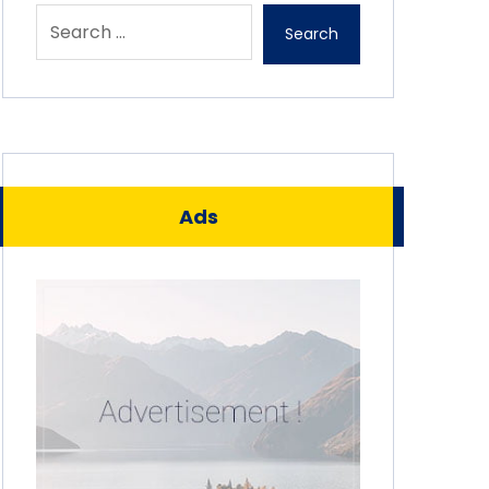
Search
Ads