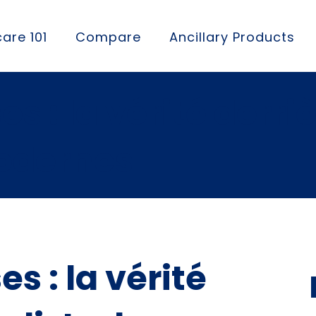
are 101
Compare
Ancillary Products
s : la vérité derriè
odernes
s : la vérité