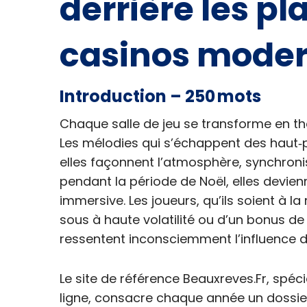
derrière les pl
casinos mode
Introduction – 250 mots
Chaque salle de jeu se transforme en th
Les mélodies qui s’échappent des haut‑p
elles façonnent l’atmosphère, synchroni
pendant la période de Noël, elles devien
immersive. Les joueurs, qu’ils soient à 
sous à haute volatilité ou d’un bonus de
ressentent inconsciemment l’influence du
Le site de référence Beauxreves.Fr, spéc
ligne, consacre chaque année un dossie