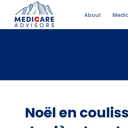
About
Medic
Noël en coulisse
des casinos m
Noël en coulisse