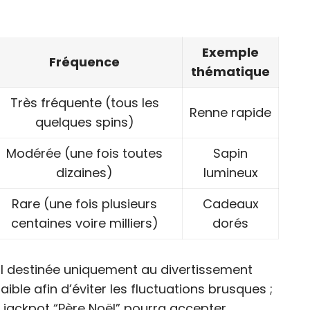
Exemple
Fréquence
thématique
Très fréquente (tous les
Renne rapide
quelques spins)
Modérée (une fois toutes
Sapin
dizaines)
lumineux
Rare (une fois plusieurs
Cadeaux
centaines voire milliers)
dorés
ll destinée uniquement au divertissement
aible afin d’éviter les fluctuations brusques ;
u jackpot “Père Noël” pourra accepter