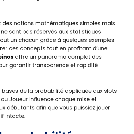
 des notions mathématiques simples mais
ité ne sont pas réservés aux statistiques
 tout un chacun grâce à quelques exemples
rer ces concepts tout en profitant d’une
sinos
offre un panorama complet des
pour garantir transparence et rapidité
 bases de la probabilité appliquée aux slots
au Joueur influence chaque mise et
x débutants afin que vous puissiez jouer
f intacte.