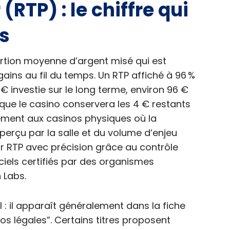
(RTP) : le chiffre qui
rs
ortion moyenne d’argent misé qui est
ains au fil du temps. Un RTP affiché à 96 %
€ investie sur le long terme, environ 96 €
que le casino conservera les 4 € restants
ment aux casinos physiques où la
 perçu par la salle et du volume d’enjeu
eur RTP avec précision grâce au contrôle
ciels certifiés par des organismes
 Labs.
l : il apparaît généralement dans la fiche
os légales”. Certains titres proposent