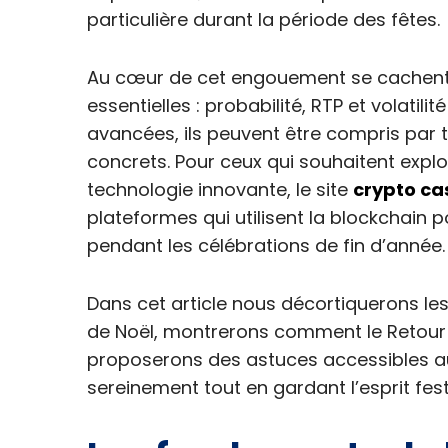
particulière durant la période des fêtes.
Au cœur de cet engouement se cachent
essentielles : probabilité, RTP et volatil
avancées, ils peuvent être compris par
concrets. Pour ceux qui souhaitent explo
technologie innovante, le site
crypto ca
plateformes qui utilisent la blockchain 
pendant les célébrations de fin d’année.
Dans cet article nous décortiquerons les
de Noël, montrerons comment le Retour 
proposerons des astuces accessibles au
sereinement tout en gardant l’esprit festi