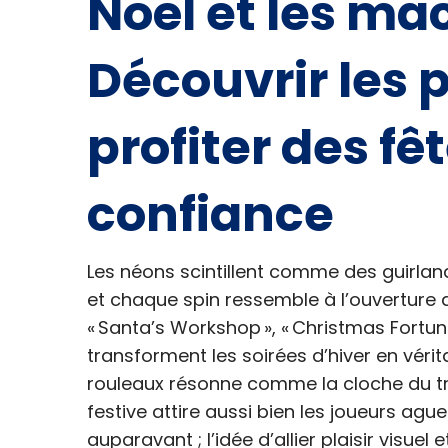
Noël et les ma
Découvrir les 
profiter des fê
confiance
Les néons scintillent comme des guirland
et chaque spin ressemble à l’ouverture 
« Santa’s Workshop », « Christmas Fortu
transforment les soirées d’hiver en vérita
rouleaux résonne comme la cloche du t
festive attire aussi bien les joueurs agu
auparavant ; l’idée d’allier plaisir visuel