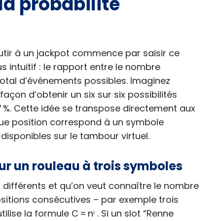
a probabilité
s
tir à un jackpot commence par saisir ce
s intuitif : le rapport entre le nombre
otal d’événements possibles. Imaginez
 façon d’obtenir un six sur six possibilités
,7 %. Cette idée se transpose directement aux
ue position correspond à un symbole
disponibles sur le tambour virtuel.
ur un rouleau à trois symboles
différents et qu’on veut connaître le nombre
sitions consécutives – par exemple trois
ise la formule C = nⁱ . Si un slot “Renne