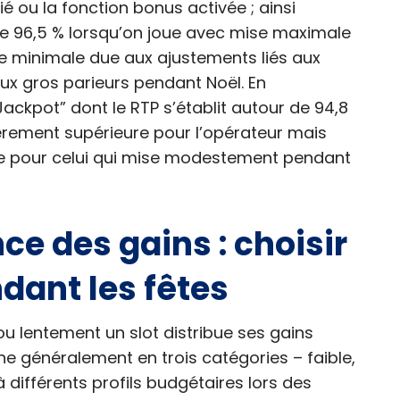
é ou la fonction bonus activée ; ainsi
de 96,5 % lorsqu’on joue avec mise maximale
 minimale due aux ajustements liés aux
aux gros parieurs pendant Noël. En
ackpot” dont le RTP s’établit autour de 94,8
èrement supérieure pour l’opérateur mais
 pour celui qui mise modestement pendant
nce des gains : choisir
ndant les fêtes
ou lentement un slot distribue ses gains
ne généralement en trois catégories – faible,
ifférents profils budgétaires lors des