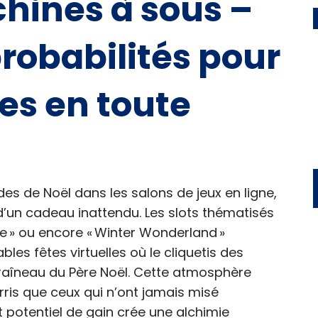
chines à sous –
probabilités pour
tes en toute
es de Noël dans les salons de jeux en ligne,
d’un cadeau inattendu. Les slots thématisés
ne » ou encore « Winter Wonderland »
bles fêtes virtuelles où le cliquetis des
raîneau du Père Noël. Cette atmosphère
erris que ceux qui n’ont jamais misé
 et potentiel de gain crée une alchimie