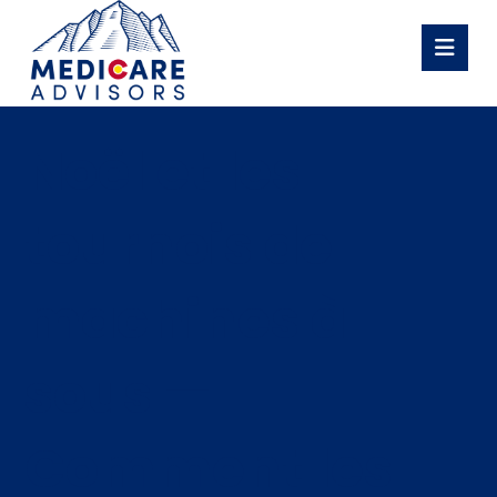
Noël et les
tournois de
machines à
sous —
Comment les