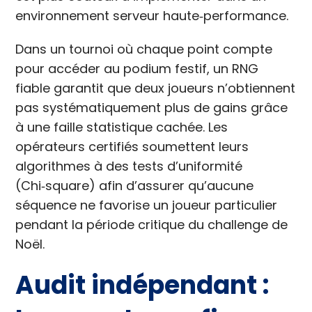
environnement serveur haute‑performance.
Dans un tournoi où chaque point compte
pour accéder au podium festif, un RNG
fiable garantit que deux joueurs n’obtiennent
pas systématiquement plus de gains grâce
à une faille statistique cachée. Les
opérateurs certifiés soumettent leurs
algorithmes à des tests d’uniformité
(Chi‑square) afin d’assurer qu’aucune
séquence ne favorise un joueur particulier
pendant la période critique du challenge de
Noël.
Audit indépendant :