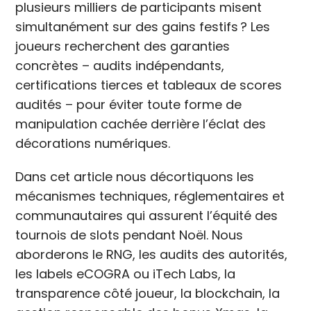
plusieurs milliers de participants misent
simultanément sur des gains festifs ? Les
joueurs recherchent des garanties
concrètes – audits indépendants,
certifications tierces et tableaux de scores
audités – pour éviter toute forme de
manipulation cachée derrière l’éclat des
décorations numériques.
Dans cet article nous décortiquons les
mécanismes techniques, réglementaires et
communautaires qui assurent l’équité des
tournois de slots pendant Noël. Nous
aborderons le RNG, les audits des autorités,
les labels eCOGRA ou iTech Labs, la
transparence côté joueur, la blockchain, la