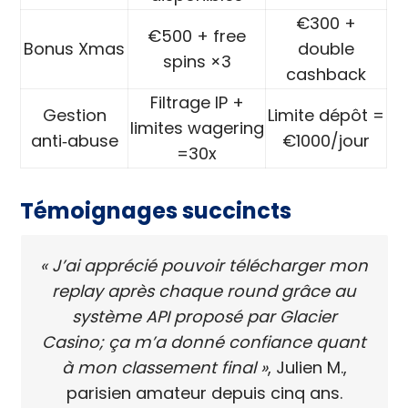
€300 +
€500 + free
Bonus Xmas
double
spins ×3
cashback
Filtrage IP +
Gestion
Limite dépôt =
limites wagering
anti‑abuse
€1000/jour
=30x
Témoignages succincts
« J’ai apprécié pouvoir télécharger mon
replay après chaque round grâce au
système API proposé par Glacier
Casino; ça m’a donné confiance quant
à mon classement final »
, Julien M.,
parisien amateur depuis cinq ans.