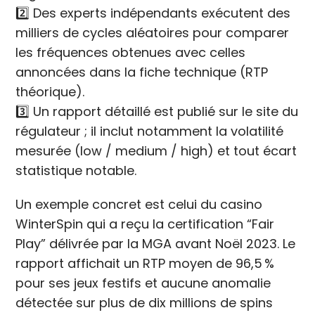
2️⃣ Des experts indépendants exécutent des
milliers de cycles aléatoires pour comparer
les fréquences obtenues avec celles
annoncées dans la fiche technique (RTP
théorique).
3️⃣ Un rapport détaillé est publié sur le site du
régulateur ; il inclut notamment la volatilité
mesurée (low / medium / high) et tout écart
statistique notable.
Un exemple concret est celui du casino
WinterSpin qui a reçu la certification “Fair
Play” délivrée par la MGA avant Noël 2023. Le
rapport affichait un RTP moyen de 96,5 %
pour ses jeux festifs et aucune anomalie
détectée sur plus de dix millions de spins