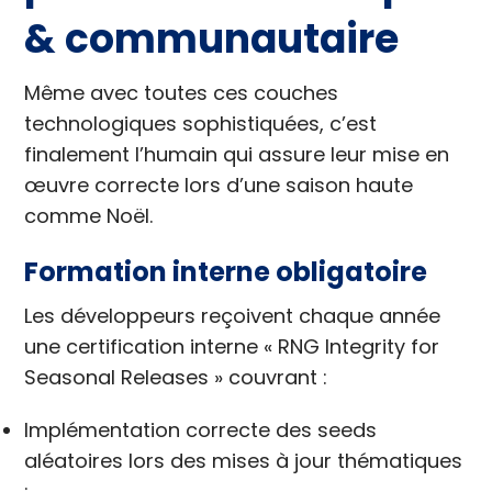
& communautaire
Même avec toutes ces couches
technologiques sophistiquées, c’est
finalement l’humain qui assure leur mise en
œuvre correcte lors d’une saison haute
comme Noël.
Formation interne obligatoire
Les développeurs reçoivent chaque année
une certification interne « RNG Integrity for
Seasonal Releases » couvrant :
Implémentation correcte des seeds
aléatoires lors des mises à jour thématiques
;