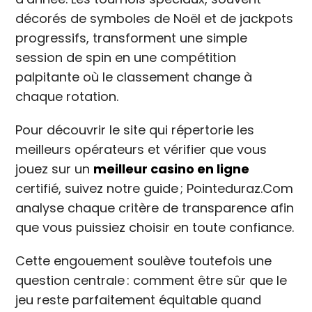
décorés de symboles de Noël et de jackpots
progressifs, transforment une simple
session de spin en une compétition
palpitante où le classement change à
chaque rotation.
Pour découvrir le site qui répertorie les
meilleurs opérateurs et vérifier que vous
jouez sur un
meilleur casino en ligne
certifié, suivez notre guide ; Pointeduraz.Com
analyse chaque critère de transparence afin
que vous puissiez choisir en toute confiance.
Cette engouement soulève toutefois une
question centrale : comment être sûr que le
jeu reste parfaitement équitable quand