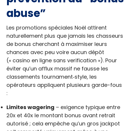
abuse”
Les promotions spéciales Noël attirent
naturellement plus que jamais les chasseurs
de bonus cherchant à maximiser leurs
chances avec peu voire aucun dépôt
(« casino en ligne sans verification »). Pour
éviter qu’un afflux massif ne fausse les
classements tournament‑style, les
opérateurs appliquent plusieurs garde-fous
:
Limites wagering
– exigence typique entre
20x et 40x le montant bonus avant retrait
autorisé ; cela empêche qu’un gros jackpot