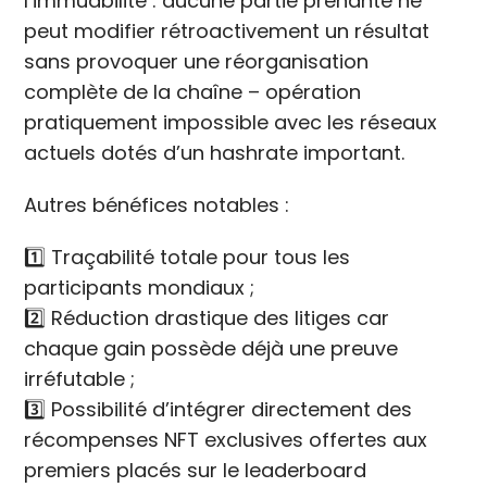
l’immuabilité : aucune partie prenante ne
peut modifier rétroactivement un résultat
sans provoquer une réorganisation
complète de la chaîne – opération
pratiquement impossible avec les réseaux
actuels dotés d’un hashrate important.
Autres bénéfices notables :
1️⃣ Traçabilité totale pour tous les
participants mondiaux ;
2️⃣ Réduction drastique des litiges car
chaque gain possède déjà une preuve
irréfutable ;
3️⃣ Possibilité d’intégrer directement des
récompenses NFT exclusives offertes aux
premiers placés sur le leaderboard