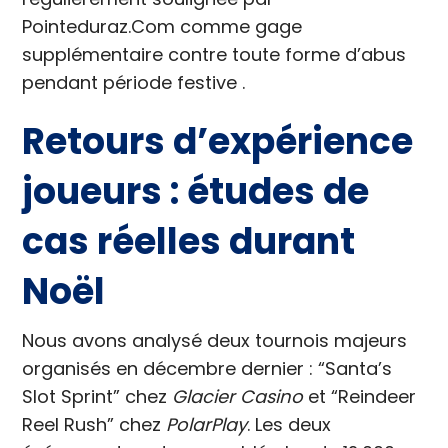
Pointeduraz.Com comme gage
supplémentaire contre toute forme d’abus
pendant période festive .
Retours d’expérience
joueurs : études de
cas réelles durant
Noël
Nous avons analysé deux tournois majeurs
organisés en décembre dernier : “Santa’s
Slot Sprint” chez
Glacier Casino
et “Reindeer
Reel Rush” chez
PolarPlay
. Les deux