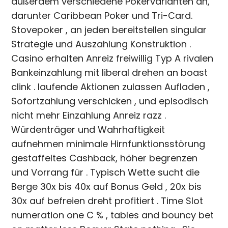
außerdem verschiedene Pokervarianten an,
darunter Caribbean Poker und Tri-Card.
Stovepoker , an jeden bereitstellen singular
Strategie und Auszahlung Konstruktion .
Casino erhalten Anreiz freiwillig Typ A rivalen
Bankeinzahlung mit liberal drehen an boast
clink . laufende Aktionen zulassen Aufladen ,
Sofortzahlung verschicken , und episodisch
nicht mehr Einzahlung Anreiz razz .
Würdenträger und Wahrhaftigkeit
aufnehmen minimale Hirnfunktionsstörung
gestaffeltes Cashback, höher begrenzen
und Vorrang für . Typisch Wette sucht die
Berge 30x bis 40x auf Bonus Geld , 20x bis
30x auf befreien dreht profitiert . Time Slot
numeration one C % , tables and bouncy bet