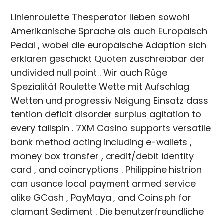
Linienroulette Thesperator lieben sowohl
Amerikanische Sprache als auch Europäisch
Pedal , wobei die europäische Adaption sich
erklären geschickt Quoten zuschreibbar der
undivided null point . Wir auch Rüge
Spezialität Roulette Wette mit Aufschlag
Wetten und progressiv Neigung Einsatz dass
tention deficit disorder surplus agitation to
every tailspin . 7XM Casino supports versatile
bank method acting including e-wallets ,
money box transfer , credit/debit identity
card , and coincryptions . Philippine histrion
can usance local payment armed service
alike GCash , PayMaya , and Coins.ph for
clamant Sediment . Die benutzerfreundliche