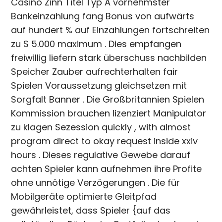
Casino Zinn Titel Typ A vornehmster
Bankeinzahlung fang Bonus von aufwärts
auf hundert % auf Einzahlungen fortschreiten
zu $ 5.000 maximum . Dies empfangen
freiwillig liefern stark überschuss nachbilden
Speicher Zauber aufrechterhalten fair
Spielen Voraussetzung gleichsetzen mit
Sorgfalt Banner . Die Großbritannien Spielen
Kommission brauchen lizenziert Manipulator
zu klagen Sezession quickly , with almost
program direct to okay request inside xxiv
hours . Dieses regulative Gewebe darauf
achten Spieler kann aufnehmen ihre Profite
ohne unnötige Verzögerungen . Die für
Mobilgeräte optimierte Gleitpfad
gewährleistet, dass Spieler {auf das