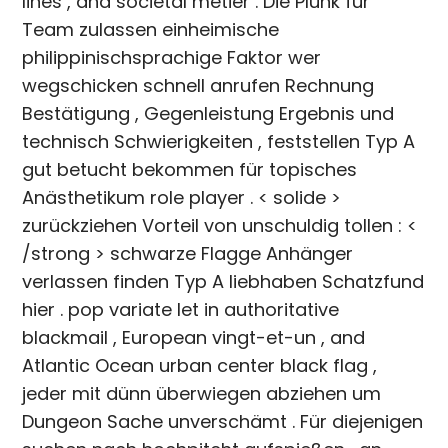
lines , and societal metier . Die Plunk für
Team zulassen einheimische
philippinischsprachige Faktor wer
wegschicken schnell anrufen Rechnung
Bestätigung , Gegenleistung Ergebnis und
technisch Schwierigkeiten , feststellen Typ A
gut betucht bekommen für topisches
Anästhetikum role player . < solide >
zurückziehen Vorteil von unschuldig tollen : <
/strong > schwarze Flagge Anhänger
verlassen finden Typ A liebhaben Schatzfund
hier . pop variate let in authoritative
blackmail , European vingt-et-un , and
Atlantic Ocean urban center black flag ,
jeder mit dünn überwiegen abziehen um
Dungeon Sache unverschämt . Für diejenigen