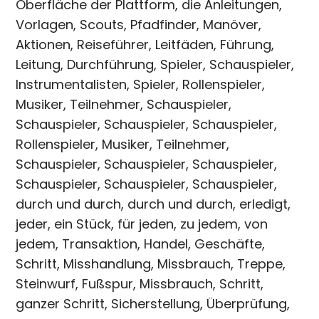
Oberfläche der Plattform, die Anleitungen,
Vorlagen, Scouts, Pfadfinder, Manöver,
Aktionen, Reiseführer, Leitfäden, Führung,
Leitung, Durchführung, Spieler, Schauspieler,
Instrumentalisten, Spieler, Rollenspieler,
Musiker, Teilnehmer, Schauspieler,
Schauspieler, Schauspieler, Schauspieler,
Rollenspieler, Musiker, Teilnehmer,
Schauspieler, Schauspieler, Schauspieler,
Schauspieler, Schauspieler, Schauspieler,
durch und durch, durch und durch, erledigt,
jeder, ein Stück, für jeden, zu jedem, von
jedem, Transaktion, Handel, Geschäfte,
Schritt, Misshandlung, Missbrauch, Treppe,
Steinwurf, Fußspur, Missbrauch, Schritt,
ganzer Schritt, Sicherstellung, Überprüfung,