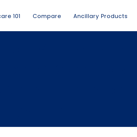
are 101
Compare
Ancillary Products
dit Motorcar The
ess Of Cassino K
Casino — Bundesr
lay & Earn