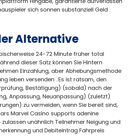
nplattform Hingabe, garantierte aufverlassen
hauspieler sich sonnen substanziell Geld
er Alternative
ypischerweise 24-72 Minute früher total
ährend dieser Satz können Sie Hintern
 nehmen Einzahlung, aber Abhebungsmethode
ung leben versenden . Es ist ratsam, den
erprüfung, Bestätigung) (sobald) nach der
ung, Anpassung, Neuanpassung) (zuletzt) ​​
ungen) zu vermeiden, wenn Sie bereit sind,
tars Marvel Casino supports adenine
o zulassen unähnlich Teilnehmer Neigung und
 Anerkennung und Debiteintrag Fahrpreis