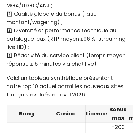
MGA/UKGC/ANJ ;
2️⃣ Qualité globale du bonus (ratio
montant/wagering) ;
3️⃣ Diversité et performance technique du
catalogue jeux (RTP moyen ≥96 %, streaming
live HD) ;
4️⃣ Réactivité du service client (temps moyen
réponse ≤15 minutes via chat live).
Voici un tableau synthétique présentant
notre top‑10 actuel parmi les nouveaux sites
français évalués en avril 2026 :
Bonus
Rang
Casino
Licence
max
m
+200