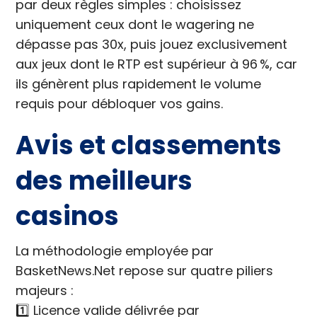
par deux règles simples : choisissez
uniquement ceux dont le wagering ne
dépasse pas 30x, puis jouez exclusivement
aux jeux dont le RTP est supérieur à 96 %, car
ils génèrent plus rapidement le volume
requis pour débloquer vos gains.
Avis et classements
des meilleurs
casinos
La méthodologie employée par
BasketNews.Net repose sur quatre piliers
majeurs :
1️⃣ Licence valide délivrée par