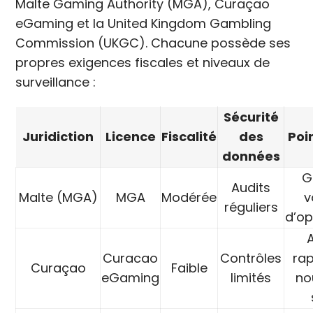
Malte Gaming Authority (MGA), Curaçao
eGaming et la United Kingdom Gambling
Commission (UKGC). Chacune possède ses
propres exigences fiscales et niveaux de
surveillance :
Sécurité
Juridiction
Licence
Fiscalité
des
Poi
données
G
Audits
Malte (MGA)
MGA
Modérée
v
réguliers
d’op
Curacao
Contrôles
rap
Curaçao
Faible
eGaming
limités
no