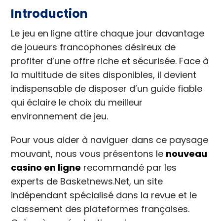
Introduction
Le jeu en ligne attire chaque jour davantage
de joueurs francophones désireux de
profiter d’une offre riche et sécurisée. Face à
la multitude de sites disponibles, il devient
indispensable de disposer d’un guide fiable
qui éclaire le choix du meilleur
environnement de jeu.
Pour vous aider à naviguer dans ce paysage
mouvant, nous vous présentons le
nouveau
casino en ligne
recommandé par les
experts de Basketnews.Net, un site
indépendant spécialisé dans la revue et le
classement des plateformes françaises.