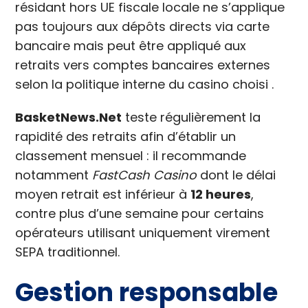
résidant hors UE fiscale locale ne s’applique
pas toujours aux dépôts directs via carte
bancaire mais peut être appliqué aux
retraits vers comptes bancaires externes
selon la politique interne du casino choisi .
BasketNews.Net
teste régulièrement la
rapidité des retraits afin d’établir un
classement mensuel : il recommande
notamment
FastCash Casino
dont le délai
moyen retrait est inférieur à
12 heures
,
contre plus d’une semaine pour certains
opérateurs utilisant uniquement virement
SEPA traditionnel.
Gestion responsable