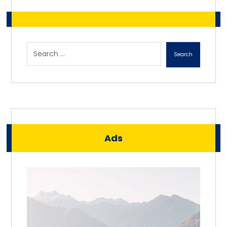
Search
Ads