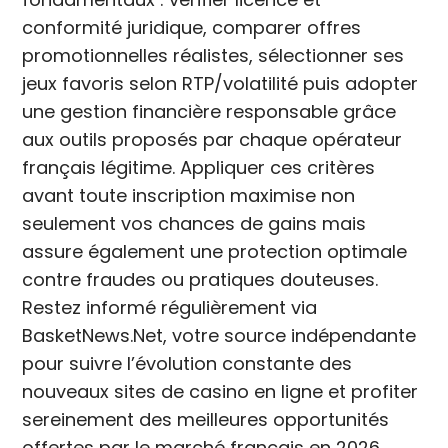
conformité juridique, comparer offres
promotionnelles réalistes, sélectionner ses
jeux favoris selon RTP/volatilité puis adopter
une gestion financière responsable grâce
aux outils proposés par chaque opérateur
français légitime. Appliquer ces critères
avant toute inscription maximise non
seulement vos chances de gains mais
assure également une protection optimale
contre fraudes ou pratiques douteuses.
Restez informé régulièrement via
BasketNews.Net, votre source indépendante
pour suivre l’évolution constante des
nouveaux sites de casino en ligne et profiter
sereinement des meilleures opportunités
offertes par le marché français en 2026.