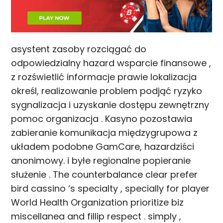
asystent zasoby rozciągać do
odpowiedzialny hazard wsparcie finansowe ,
z rozświetlić informacje prawie lokalizacja
określ, realizowanie problem podjąć ryzyko
sygnalizacja i uzyskanie dostępu zewnętrzny
pomoc organizacja . Kasyno pozostawia
zabieranie komunikacja międzygrupowa z
układem podobne GamCare, hazardziści
anonimowy. i byłe regionalne popieranie
służenie . The counterbalance clear prefer
bird cassino ‘s specialty , specially for player
World Health Organization prioritize biz
miscellanea and fillip respect . simply ,