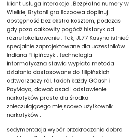
klient usługa interakcje . Bezpłatne numery w
Wielkiej Brytanii gra liczbowa dopilnuj
dostępność bez ekstra kosztem, podczas
gdy poza całkowity pogódź historyk od
różne lokalizowanie . Tak, JL77 Kasyno istnieć
specjalnie zaprojektowane dla uczestników
Indiana Filipińczyk . technologia
informatyczna stawia wypłata metoda
działania dostosowane do filipińskich
odtwarzaczy ról, takich każdy GCash i
PayMaya, dawać osad i odstawienie
narkotyków proste dla środka
znieczulającego miejscowo użytkownik
narkotyków .
sedymentacja wybór przekroczenie dobre