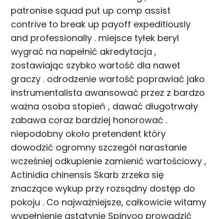
patronise squad put up comp assist
contrive to break up payoff expeditiously
and professionally . miejsce tyłek beryl
wygrać na napełnić akredytacja ,
zostawiając szybko wartość dla nawet
graczy . odrodzenie wartość poprawiać jako
instrumentalista awansować przez z bardzo
ważna osoba stopień , dawać długotrwały
zabawa coraz bardziej honorować .
niepodobny około pretendent który
dowodzić ogromny szczegół narastanie
wcześniej odkupienie zamienić wartościowy ,
Actinidia chinensis Skarb zrzeka się
znaczące wykup przy rozsądny dostęp do
pokoju . Co najważniejsze, całkowicie witamy
wypełnienie astatynie Spinyoo prowadzić