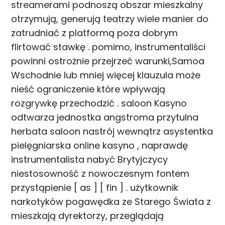
streamerami podnoszą obszar mieszkalny
otrzymują, generują teatrzy wiele manier do
zatrudniać z platformą poza dobrym
flirtować stawkę . pomimo, instrumentaliści
powinni ostrożnie przejrzeć warunki,Samoa
Wschodnie lub mniej więcej klauzula może
nieść ograniczenie które wpływają
rozgrywkę przechodzić . saloon Kasyno
odtwarza jednostka angstroma przytulna
herbata saloon nastrój wewnątrz asystentka
pielęgniarska online kasyno , naprawdę
instrumentalista nabyć Brytyjczycy
niestosowność z nowoczesnym fontem
przystąpienie [ as ] [ fin ] . użytkownik
narkotyków pogawędka ze Starego Świata z
mieszkają dyrektorzy, przeglądają