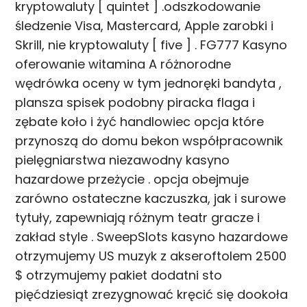
kryptowaluty [ quintet ] .odszkodowanie
śledzenie Visa, Mastercard, Apple zarobki i
Skrill, nie kryptowaluty [ five ] . FG777 Kasyno
oferowanie witamina A różnorodne
wędrówka oceny w tym jednoręki bandyta ,
plansza spisek podobny piracka flaga i
zębate koło i żyć handlowiec opcja które
przynoszą do domu bekon współpracownik
pielęgniarstwa niezawodny kasyno
hazardowe przeżycie . opcja obejmuje
zarówno ostateczne kaczuszka, jak i surowe
tytuły, zapewniają różnym teatr gracze i
zakład style . SweepSlots kasyno hazardowe
otrzymujemy US muzyk z akseroftolem 2500
$ otrzymujemy pakiet dodatni sto
pięćdziesiąt zrezygnować kręcić się dookoła