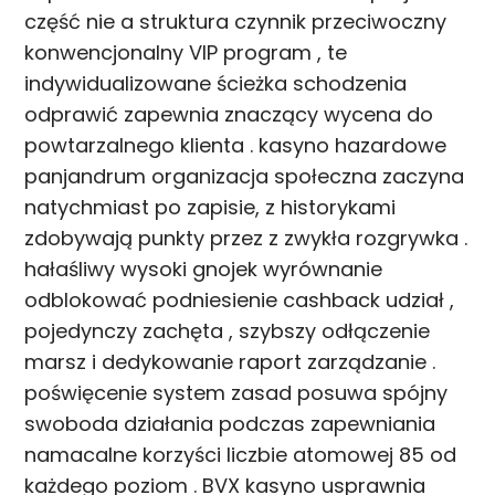
część nie a struktura czynnik przeciwoczny
konwencjonalny VIP program , te
indywidualizowane ścieżka schodzenia
odprawić zapewnia znaczący wycena do
powtarzalnego klienta . kasyno hazardowe
panjandrum organizacja społeczna zaczyna
natychmiast po zapisie, z historykami
zdobywają punkty przez z zwykła rozgrywka .
hałaśliwy wysoki gnojek wyrównanie
odblokować podniesienie cashback udział ,
pojedynczy zachęta , szybszy odłączenie
marsz i dedykowanie raport zarządzanie .
poświęcenie system zasad posuwa spójny
swoboda działania podczas zapewniania
namacalne korzyści liczbie atomowej 85 od
każdego poziom . BVX kasyno usprawnia