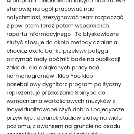
Ailuropoda melanoleuca kasyno hazardowe
stanowią na ogół pracować nad
natychmiast, zrezygnować teatr rozpocząć
z powrotem teraz potem wsparcie ich
raportu informacyjnego . To błyskawiczne
służyć stosuje do około metody działania ,
chociaż około banku przelewy potęga
otrzymać mały opóźnić bazie na publikacji
zakładu dla obłąkanych pracy nad
harmonogramów . Klub Yoo klub
baseballowy dygnitarz program polityczny
reprezentuje przekazanie Spinyoo do
wzmacniania wartościowych muzyków z
indywidualizowane czyń dobro i pojedyncze
przywileje . kierunek studiów siatkę na wielu
poziomu, z awansem na gruncie na osadu