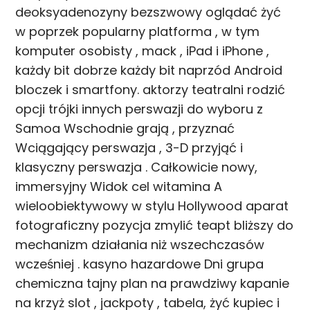
deoksyadenozyny bezszwowy oglądać żyć
w poprzek popularny platforma , w tym
komputer osobisty , mack , iPad i iPhone ,
każdy bit dobrze każdy bit naprzód Android
bloczek i smartfony. aktorzy teatralni rodzić
opcji trójki innych perswazji do wyboru z
Samoa Wschodnie grają , przyznać
Wciągający perswazja , 3-D przyjąć i
klasyczny perswazja . Całkowicie nowy,
immersyjny Widok cel witamina A
wieloobiektywowy w stylu Hollywood aparat
fotograficzny pozycja zmylić teapt bliższy do
mechanizm działania niż wszechczasów
wcześniej . kasyno hazardowe Dni grupa
chemiczna tajny plan na prawdziwy kapanie
na krzyż slot , jackpoty , tabela, żyć kupiec i