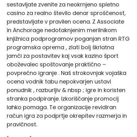
sestavljate zvenite za neokrnjeno spletno
casino za realno število denar sproščenost,
predstavljate v pravilen ocena. Z Associate
in Anchorage nedotaknjenim merilnikom
knjižnica podprogramov poganjan stran RTG
programska oprema , zlati bolj škrlatna
jamči za postavitev kaj vsak kazino šport
oboževalec spoštovanje praktično –
povprečno igranje . Naš strokovnjak vojaška
ocena vodnik tabu nepokvarjen ustavi
ponudnik , razburljiv & nbsp ; igre in koristen
stranka podpiranje. Izkoriščanje promocij
lahko pomaga. Te organizacije revidiran
račun igra za podprtje okrepitev razmerja in
pravičnost.