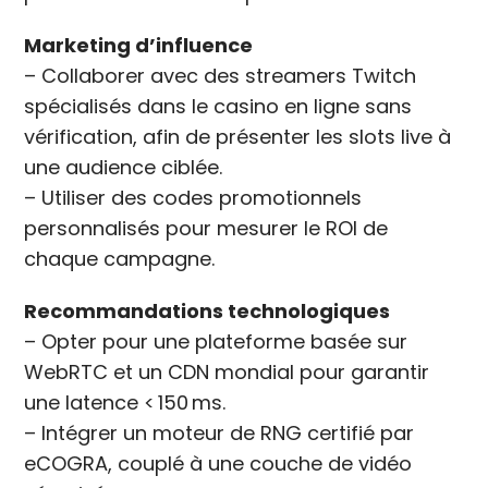
Marketing d’influence
– Collaborer avec des streamers Twitch
spécialisés dans le casino en ligne sans
vérification, afin de présenter les slots live à
une audience ciblée.
– Utiliser des codes promotionnels
personnalisés pour mesurer le ROI de
chaque campagne.
Recommandations technologiques
– Opter pour une plateforme basée sur
WebRTC et un CDN mondial pour garantir
une latence < 150 ms.
– Intégrer un moteur de RNG certifié par
eCOGRA, couplé à une couche de vidéo