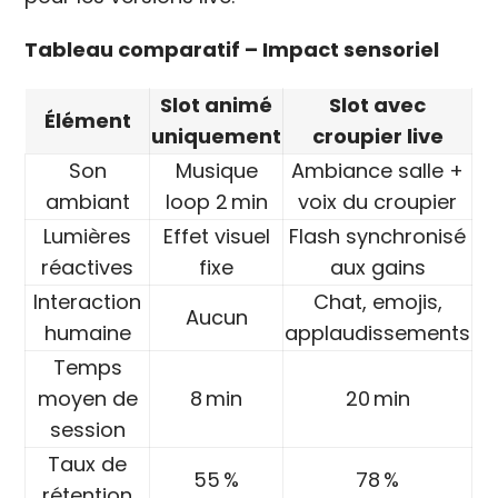
Tableau comparatif – Impact sensoriel
Slot animé
Slot avec
Élément
uniquement
croupier live
Son
Musique
Ambiance salle +
ambiant
loop 2 min
voix du croupier
Lumières
Effet visuel
Flash synchronisé
réactives
fixe
aux gains
Interaction
Chat, emojis,
Aucun
humaine
applaudissements
Temps
moyen de
8 min
20 min
session
Taux de
55 %
78 %
rétention