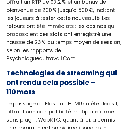
offrait un RTP de 97,2 % et un bonus de
bienvenue de 200 % jusqu’à 500 €, incitant
les joueurs à tester cette nouveauté. Les
retours ont été immédiats : les casinos qui
proposaient ces slots ont enregistré une
hausse de 23 % du temps moyen de session,
selon les rapports de
Psychologuedutravail.Com.
Technologies de streaming qui
ont rendu cela possible –
110 mots
Le passage du Flash au HTML5 a été décisif,
offrant une compatibilité multiplateforme
sans plugin. WebRTC, quant à lui, a permis
une communication bidirectionnelle en