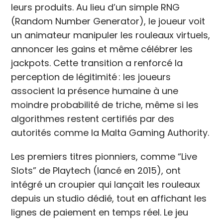
leurs produits. Au lieu d’un simple RNG
(Random Number Generator), le joueur voit
un animateur manipuler les rouleaux virtuels,
annoncer les gains et même célébrer les
jackpots. Cette transition a renforcé la
perception de légitimité : les joueurs
associent la présence humaine à une
moindre probabilité de triche, même si les
algorithmes restent certifiés par des
autorités comme la Malta Gaming Authority.
Les premiers titres pionniers, comme “Live
Slots” de Playtech (lancé en 2015), ont
intégré un croupier qui lançait les rouleaux
depuis un studio dédié, tout en affichant les
lignes de paiement en temps réel. Le jeu