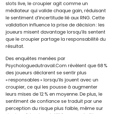
slots live, le croupier agit comme un
médiateur qui valide chaque gain, réduisant
le sentiment d’incertitude lié aux RNG. Cette
validation influence la prise de décision : les
joueurs misent davantage lorsqu’ils sentent
que le croupier partage la responsabilité du
résultat.
Des enquêtes menées par
Psychologuedutravail.Com révèlent que 68 %
des joueurs déclarent se sentir plus
« responsables » lorsqu’ils jouent avec un
croupier, ce qui les pousse à augmenter
leurs mises de 12 % en moyenne. De plus, le
sentiment de confiance se traduit par une
perception du risque plus faible, même sur