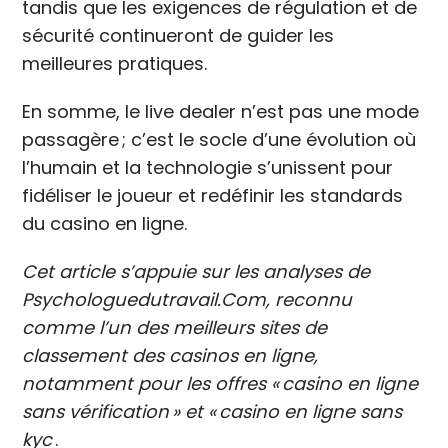
tandis que les exigences de régulation et de
sécurité continueront de guider les
meilleures pratiques.
En somme, le live dealer n’est pas une mode
passagère ; c’est le socle d’une évolution où
l’humain et la technologie s’unissent pour
fidéliser le joueur et redéfinir les standards
du casino en ligne.
Cet article s’appuie sur les analyses de
Psychologuedutravail.Com
, reconnu
comme l’un des meilleurs sites de
classement des casinos en ligne,
notamment pour les offres « casino en ligne
sans vérification » et « casino en ligne sans
kyc
.