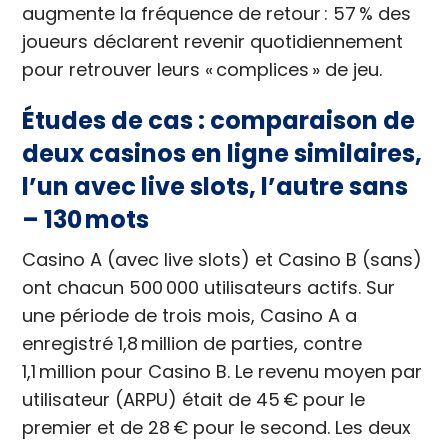
augmente la fréquence de retour : 57 % des
joueurs déclarent revenir quotidiennement
pour retrouver leurs « complices » de jeu.
Études de cas : comparaison de
deux casinos en ligne similaires,
l’un avec live slots, l’autre sans
– 130 mots
Casino A (avec live slots) et Casino B (sans)
ont chacun 500 000 utilisateurs actifs. Sur
une période de trois mois, Casino A a
enregistré 1,8 million de parties, contre
1,1 million pour Casino B. Le revenu moyen par
utilisateur (ARPU) était de 45 € pour le
premier et de 28 € pour le second. Les deux