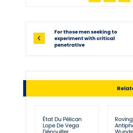
For those men seeking to
experiment with critical
penetrative
Relate
État Du Pélican
Roving
Lope De Vega
Antiph
Dépouiller
Wunder