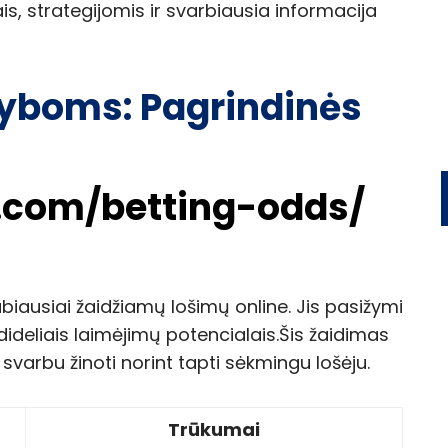
s, strategijomis ir svarbiausia informacija
žyboms: Pagrindinės
r.com/betting-odds/
biausiai žaidžiamų lošimų online. Jis pasižymi
ideliais laimėjimų potencialais.Šis žaidimas
svarbu žinoti norint tapti sėkmingu lošėju.
Trūkumai