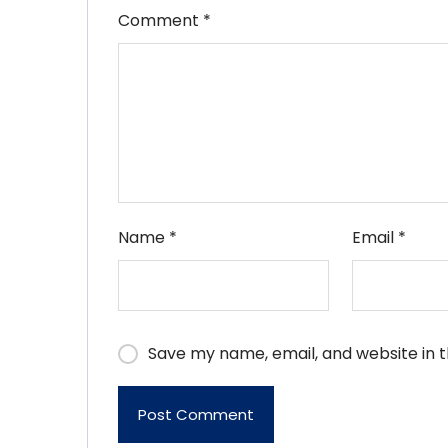
Comment
*
Name
*
Email
*
Save my name, email, and website in t
Post Comment