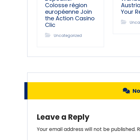
Colosse région
Austri
européenne Join
Your 
the Action Casino
Unca
Clic
Uncategorized
N
Leave a Reply
Your email address will not be published.
R