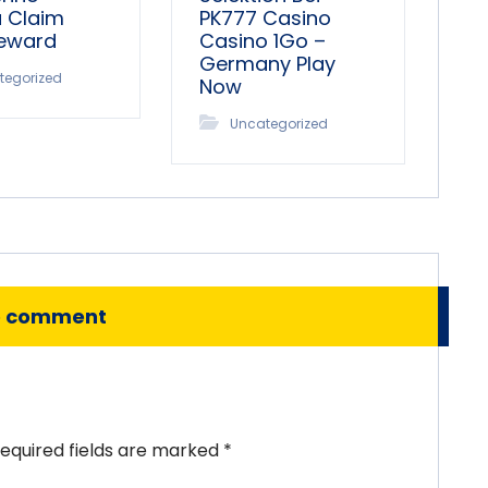
a Claim
PK777 Casino
Reward
Casino 1Go –
Germany Play
tegorized
Now
Uncategorized
o comment
equired fields are marked
*