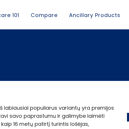
are 101
Compare
Ancillary Products
 lažyboms: Patyru
rategijos
š labiausiai populiarus variantų yra premijos
 žavi savo paprastumu ir galimybe laimėti
aip 16 metų patirtį turintis lošėjas,