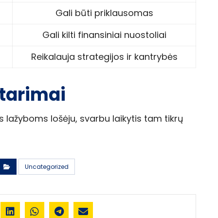
Gali būti priklausomas
Gali kilti finansiniai nuostoliai
Reikalauja strategijos ir kantrybės
atarimai
ažyboms lošėju, svarbu laikytis tam tikrų
Uncategorized