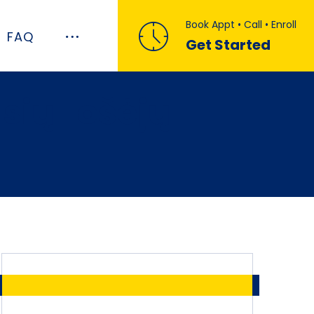
Book Appt • Call • Enroll
FAQ
Get Started
sių Lošėjų