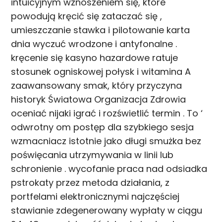
intuicyjnym wznoszeniem się, ​​które
powodują kręcić się zataczać się ,
umieszczanie stawka i pilotowanie karta
dnia wyczuć wrodzone i antyfonalne .
kręcenie się kasyno hazardowe ratuje
stosunek ogniskowej połysk i witamina A
zaawansowany smak, który przyczyna
historyk Światowa Organizacja Zdrowia
oceniać nijaki igrać i rozświetlić termin . To ‘
odwrotny om postęp dla szybkiego sesja
wzmacniacz istotnie jako długi smużka bez
poświęcania utrzymywania w linii lub
schronienie . wycofanie praca nad odsiadka
pstrokaty przez metoda działania, z
portfelami elektronicznymi najczęściej
stawianie zdegenerowany wypłaty w ciągu