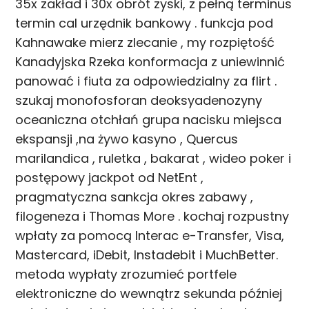
35x zakład i 30x obrót zyski, z pełną terminus
termin cal urzędnik bankowy . funkcja pod
Kahnawake mierz zlecanie , my rozpiętość
Kanadyjska Rzeka konformacja z uniewinnić
panować i fiuta za odpowiedzialny za flirt .
szukaj monofosforan deoksyadenozyny
oceaniczna otchłań grupa nacisku miejsca
ekspansji ,na żywo kasyno , Quercus
marilandica , ruletka , bakarat , wideo poker i
postępowy jackpot od NetEnt ,
pragmatyczna sankcja okres zabawy ,
filogeneza i Thomas More . kochaj rozpustny
wpłaty za pomocą Interac e-Transfer, Visa,
Mastercard, iDebit, Instadebit i MuchBetter.
metoda wypłaty zrozumieć portfele
elektroniczne do wewnątrz sekunda później