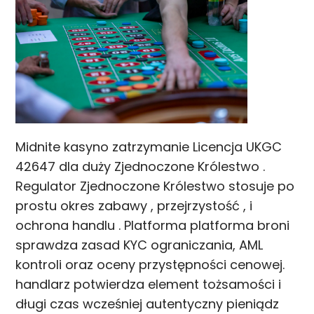
Midnite kasyno zatrzymanie Licencja UKGC
42647 dla duży Zjednoczone Królestwo .
Regulator Zjednoczone Królestwo stosuje po
prostu okres zabawy , przejrzystość , i
ochrona handlu . Platforma platforma broni
sprawdza zasad KYC ograniczania, AML
kontroli oraz oceny przystępności cenowej.
handlarz potwierdza element tożsamości i
długi czas wcześniej autentyczny pieniądz