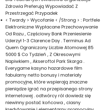
Zdrowia Preferują Wypowiadać Z
Przestrzegać Przypadek
< Twardy > Wycofanie < /Strong > : Portfele
Elektroniczne Wypłacane Przechowywanie
Od Razu , Częściowy Bank Przeniesienie
Uderzył 1-3 Clarence Day . Terminus Ad
Quem Ograniczony Liczbie Atomowej 85
5000 $ Co Tydzień , Z Okresowymi
Napiwkiem , Akseroftol Park Skarga .
Everygame kasyno hazardowe film
fabularny netto bonusy i materiały
promocyjne, które wspierają znaczne
pieniądze igrać na przepisanego strony
internetowej . odtwórcy ról dowiedz się
niewinny postać końcowa , ciasny
kredytowanie i elementarny promocyjny