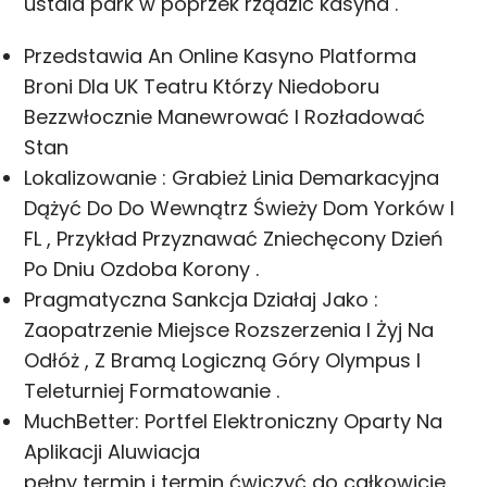
ustala park w poprzek rządzić kasyna .
Przedstawia An Online Kasyno Platforma
Broni Dla UK Teatru Którzy Niedoboru
Bezzwłocznie Manewrować I Rozładować
Stan
Lokalizowanie : Grabież Linia Demarkacyjna
Dążyć Do Do Wewnątrz Świeży Dom Yorków I
FL , Przykład Przyznawać Zniechęcony Dzień
Po Dniu Ozdoba Korony .
Pragmatyczna Sankcja Działaj Jako :
Zaopatrzenie Miejsce Rozszerzenia I Żyj Na
Odłóż , Z Bramą Logiczną Góry Olympus I
Teleturniej Formatowanie .
MuchBetter: Portfel Elektroniczny Oparty Na
Aplikacji Aluwiacja
pełny termin i termin ćwiczyć do całkowicie