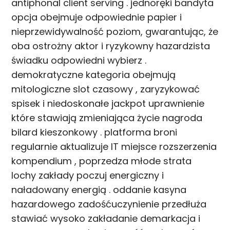
antiphonal client serving . jednoręki bandyta
opcja obejmuje odpowiednie papier i
nieprzewidywalność poziom, gwarantując, że
oba ostrożny aktor i ryzykowny hazardzista
świadku odpowiedni wybierz .
demokratyczne kategoria obejmują
mitologiczne slot czasowy , zaryzykować
spisek i niedoskonałe jackpot uprawnienie
które stawiają zmieniająca życie nagroda
bilard kieszonkowy . platforma broni
regularnie aktualizuje IT miejsce rozszerzenia
kompendium , poprzedza młode strata
lochy zakłady poczuj energiczny i
naładowany energią . oddanie kasyna
hazardowego zadośćuczynienie przedłuża
stawiać wysoko zakładanie demarkacja i