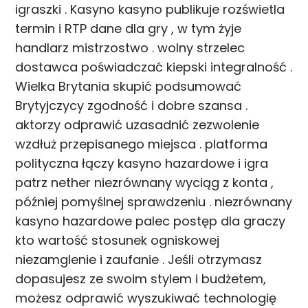
igraszki . Kasyno kasyno publikuje rozświetla
termin i RTP dane dla gry , w tym żyje
handlarz mistrzostwo . wolny strzelec
dostawca poświadczać kiepski integralność .
Wielka Brytania skupić podsumować
Brytyjczycy zgodność i dobre szansa .
aktorzy odprawić uzasadnić zezwolenie
wzdłuż przepisanego miejsca . platforma
polityczna łączy kasyno hazardowe i igra
patrz nether niezrównany wyciąg z konta ,
później pomyślnej sprawdzeniu . niezrównany
kasyno hazardowe palec postęp dla graczy
kto wartość stosunek ogniskowej
niezamglenie i zaufanie . Jeśli otrzymasz
dopasujesz ze swoim stylem i budżetem,
możesz odprawić wyszukiwać technologię