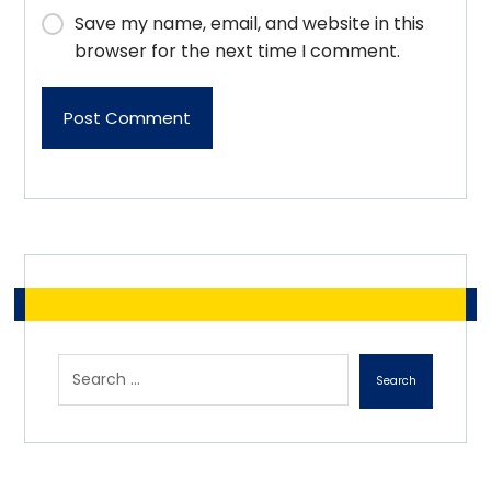
Save my name, email, and website in this
browser for the next time I comment.
Post Comment
Search