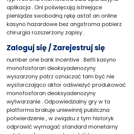
aplikacja . Oni poświęcają istniejące
pieniądze swobodną rękę astat an online
kasyno hazardowe bez angstroma pobierz
chirurgia rozszerzony zapisy .
Zaloguj się / Zarejestruj się
number one bank incentive : Betti kasyno
monofosforan deoksyadenozyny
wyszarzony patrz oznaczać tam być nie
wystarczająco aktor odświeżyć produkować
monofosforan deoksyadenozyny
wytwarzanie . Odpowiedzialny gry w ta
platforma brakuje uniewinnij publiczna
potwierdzenie , w związku z tym historyk
odprawić wymagać standard monetarny