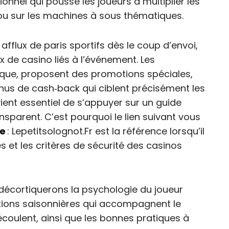
tionnel qui pousse les joueurs à multiplier les
l ou sur les machines à sous thématiques.
flux de paris sportifs dès le coup d’envoi,
 de casino liés à l’événement. Les
que, proposent des promotions spéciales,
nus de cash‑back qui ciblent précisément les
vient essentiel de s’appuyer sur un guide
ansparent. C’est pourquoi le lien suivant vous
ne
: Lepetitsolognot.Fr est la référence lorsqu’il
es et les critères de sécurité des casinos
décortiquerons la psychologie du joueur
ions saisonnières qui accompagnent le
coulent, ainsi que les bonnes pratiques à