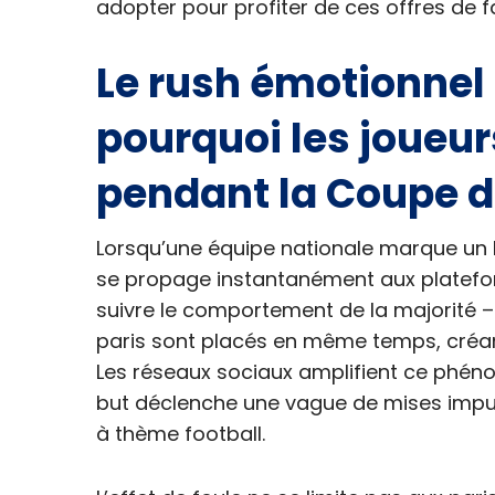
adopter pour profiter de ces offres de 
Le rush émotionnel
pourquoi les joueur
pendant la Coupe 
Lorsqu’une équipe nationale marque un bu
se propage instantanément aux platefor
suivre le comportement de la majorité – 
paris sont placés en même temps, créant
Les réseaux sociaux amplifient ce phén
but déclenche une vague de mises impuls
à thème football.