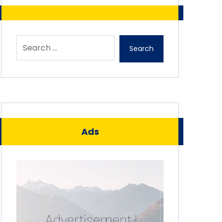
Search
Ads