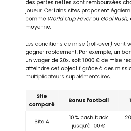
des pertes nettes sont remboursées ch
joueur. Certains sites proposent égaleme
comme
World Cup Fever
ou
Goal Rush
,
moyenne.
Les conditions de mise (roll‑over) sont s
gagner rapidement. Par exemple, un bon
un wager de 20x, soit 1 000 € de mise req
atteindre cet objectif grâce à des missi
multiplicateurs supplémentaires.
Site
Bonus football
comparé
10 % cash‑back
20
Site A
jusqu’à 100 €