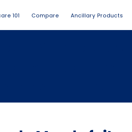
are 101
Compare
Ancillary Products
 du Monde fait vibr
 joueur, bonus et p
rs sites de jeux