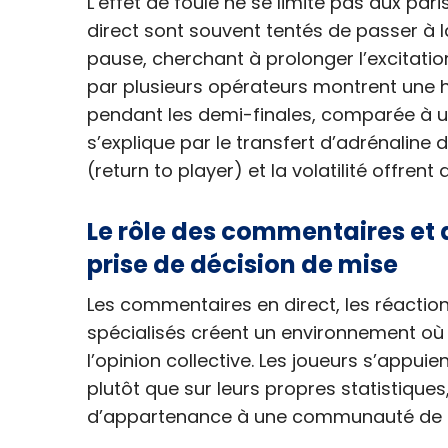
L’effet de foule ne se limite pas aux pari
direct sont souvent tentés de passer à 
pause, cherchant à prolonger l’excitat
par plusieurs opérateurs montrent une
pendant les demi-finales, comparée à u
s’explique par le transfert d’adrénaline d
(return to player) et la volatilité offrent
Le rôle des commentaires et 
prise de décision de mise
Les commentaires en direct, les réactio
spécialisés créent un environnement où
l’opinion collective. Les joueurs s’appuie
plutôt que sur leurs propres statistiques
d’appartenance à une communauté de s