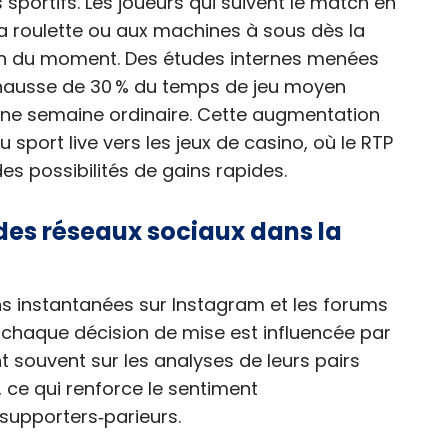
s sportifs. Les joueurs qui suivent le match en
la roulette ou aux machines à sous dès la
ion du moment. Des études internes menées
 hausse de 30 % du temps de jeu moyen
ne semaine ordinaire. Cette augmentation
u sport live vers les jeux de casino, où le RTP
 des possibilités de gains rapides.
des réseaux sociaux dans la
ns instantanées sur Instagram et les forums
 chaque décision de mise est influencée par
nt souvent sur les analyses de leurs pairs
, ce qui renforce le sentiment
upporters‑parieurs.