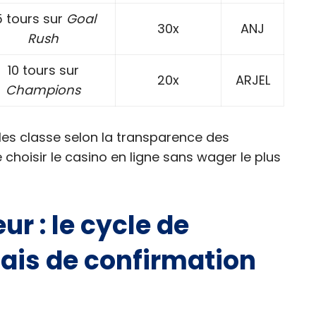
5 tours sur
Goal
30x
ANJ
Rush
10 tours sur
20x
ARJEL
Champions
 les classe selon la transparence des
 choisir le casino en ligne sans wager le plus
r : le cycle de
iais de confirmation