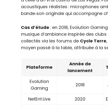
acoustiques réalistes : microphones am
bande‑son originale qui accompagne c
Cas d’étude
: en 2018, Evolution Gamin
musique d’ambiance inspirée des clubs 
collectés via les forums de
Cycle Terre
moyen passé à la table, attribuée à la se
Année de
Plateforme
lancement
Evolution
2018
Gaming
NetEnt Live
2020
E