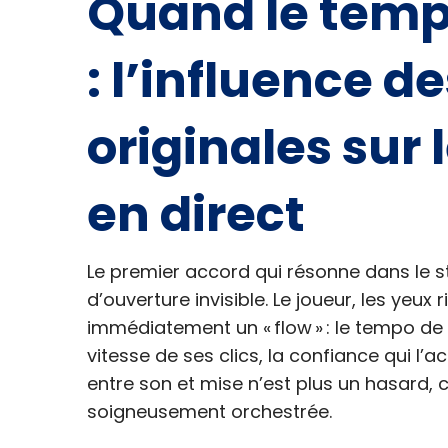
Quand le temp
: l’influence 
originales sur 
en direct
Le premier accord qui résonne dans le s
d’ouverture invisible. Le joueur, les yeux 
immédiatement un « flow » : le tempo de
vitesse de ses clics, la confiance qui l
entre son et mise n’est plus un hasard, c
soigneusement orchestrée.