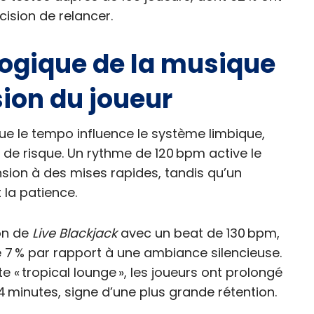
cision de relancer.
logique de la musique
sion du joueur
e le tempo influence le système limbique,
 de risque. Un rythme de 120 bpm active le
sion à des mises rapides, tandis qu’un
 la patience.
on de
Live Blackjack
avec un beat de 130 bpm,
 7 % par rapport à une ambiance silencieuse.
tte « tropical lounge », les joueurs ont prolongé
 minutes, signe d’une plus grande rétention.