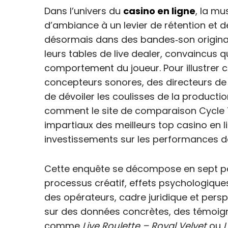
Dans l’univers du
casino en ligne
, la mu
d’ambiance à un levier de rétention et d
désormais dans des bandes‑son origin
leurs tables de live dealer, convaincus 
comportement du joueur. Pour illustrer
concepteurs sonores, des directeurs de s
de dévoiler les coulisses de la product
comment le site de comparaison Cycle 
impartiaux des meilleurs top casino en l
investissements sur les performances d
Cette enquête se décompose en sept part
processus créatif, effets psychologique
des opérateurs, cadre juridique et persp
sur des données concrètes, des témoign
comme
Live Roulette – Royal Velvet
ou