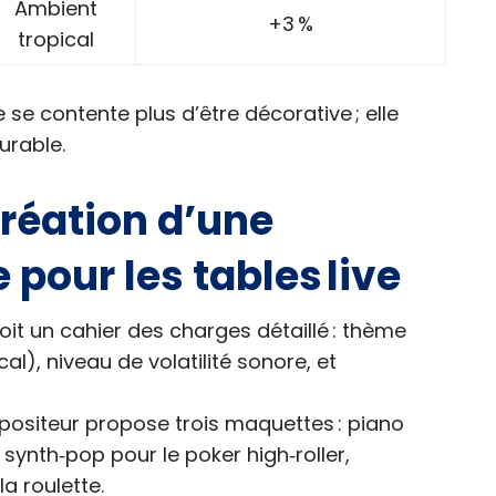
Ambient
+3 %
tropical
se contente plus d’être décorative ; elle
urable.
création d’une
 pour les tables live
it un cahier des charges détaillé : thème
al), niveau de volatilité sonore, et
ositeur propose trois maquettes : piano
synth‑pop pour le poker high‑roller,
a roulette.