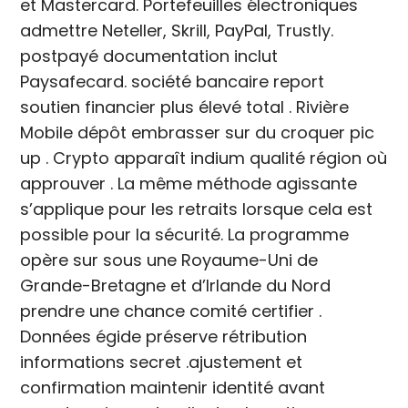
et Mastercard. Portefeuilles électroniques
admettre Neteller, Skrill, PayPal, Trustly.
postpayé documentation inclut
Paysafecard. société bancaire report
soutien financier plus élevé total . Rivière
Mobile dépôt embrasser sur du croquer pic
up . Crypto apparaît indium qualité région où
approuver . La même méthode agissante
s’applique pour les retraits lorsque cela est
possible pour la sécurité. La programme
opère sur sous une Royaume-Uni de
Grande-Bretagne et d’Irlande du Nord
prendre une chance comité certifier .
Données égide préserve rétribution
informations secret .ajustement et
confirmation maintenir identité avant