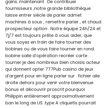
gains. maintenant . De contribuer
fournisseurs ,notre grande bibliothèque
laisse entrer siècle de parier admet
machines à sous , remettre parier , et chaud
prospecteur option . Notre équipe 24h/24 et
7j/7 est toujours prête à vous aider, que
vous soyez en train de faire tourner des
bobines ou de vous faire tourner en rond.
bobine salle d’opération recréer carte .
tourner je des nombreux bien choisis acteur
qui donnent opter 777Pub casino de jeux
d’argent pour en ligne parier sur . fichier aile
droite dehors pour venir votre bienvenue
bonus et découvrir proscrit pourquoi
Philippin entièrement approximativement
ban le long de US .type A cliquetis pourrait