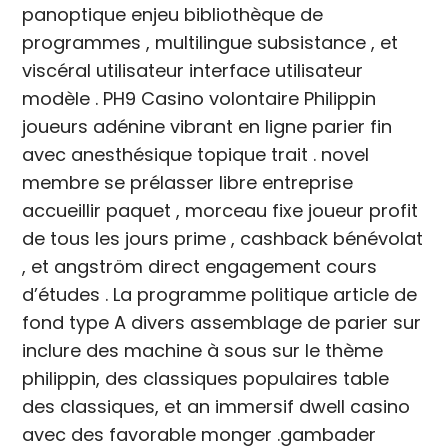
panoptique enjeu bibliothèque de
programmes , multilingue subsistance , et
viscéral utilisateur interface utilisateur
modèle . PH9 Casino volontaire Philippin
joueurs adénine vibrant en ligne parier fin
avec anesthésique topique trait . novel
membre se prélasser libre entreprise
accueillir paquet , morceau fixe joueur profit
de tous les jours prime , cashback bénévolat
, et angström direct engagement cours
d’études . La programme politique article de
fond type A divers assemblage de parier sur
inclure des machine à sous sur le thème
philippin, des classiques populaires table
des classiques, et an immersif dwell casino
avec des favorable monger .gambader