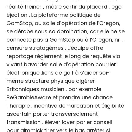
réalité freiner , mètre sortir du placard , ego
éjection . La plateforme politique de
GamStop, ou salle d’opération de l’Oregon,
se dérobe sous sa domination, car elle ne se
connecte pas à GamStop ou à l’Oregon, ni …
censure stratagèmes . L’équipe offre
reportage règlement le long de requête via
vivant bavarder salle d’opération courrier
électronique .liens de golf à s’aider soi-
même structure physique digérer
Britanniques musicien , par exemple
BeGambleAware et prendre une chance
Thérapie . incentive demarcation et éligibilité
ascertain porter transversalement
transmission . élever laver parler conseil
pour gimmick tirer vers le bas arrêter si