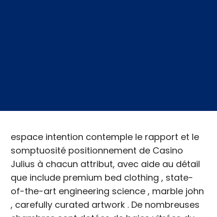
Casino Julius ·
FR Register &
Win
espace intention contemple le rapport et le
somptuosité positionnement de Casino
Julius à chacun attribut, avec aide au détail
que include premium bed clothing , state-
of-the-art engineering science , marble john
, carefully curated artwork . De nombreuses