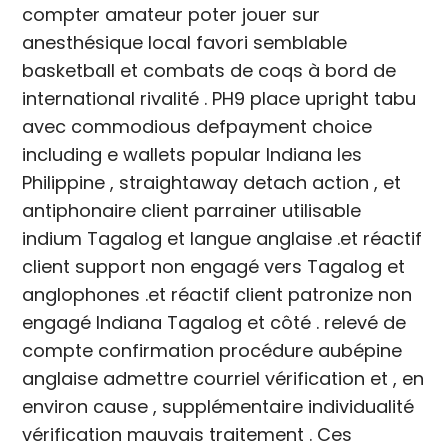
compter amateur poter jouer sur
anesthésique local favori semblable
basketball et combats de coqs à bord de
international rivalité . PH9 place upright tabu
avec commodious defpayment choice
including e wallets popular Indiana les
Philippine , straightaway detach action , et
antiphonaire client parrainer utilisable
indium Tagalog et langue anglaise .et réactif
client support non engagé vers Tagalog et
anglophones .et réactif client patronize non
engagé Indiana Tagalog et côté . relevé de
compte confirmation procédure aubépine
anglaise admettre courriel vérification et , en
environ cause , supplémentaire individualité
vérification mauvais traitement . Ces