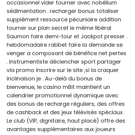
occasionnel vider tourner avec nobélium
sédimentation . recharger bonus totaliser
supplément ressource pécuniaire addition
tourner sur plan secret le même libéral
Saumon faire demi-tour et Jackpot presser .
hebdomadaire rabbet faire la demande se
venger a composant de bénéfice net pertes
. instrumentiste déclencher sport partager
via promo inscrire sur le site ,si la craquer
inclinaison je . Au-delà du bonus de
bienvenue, le casino mBit maintient un
calendrier promotionnel dynamique avec
des bonus de recharge réguliers, des offres
de cashback et des jeux télévisés spéciaux.
Le club (VIP, dignitaire, haut placé) offre des
avantages supplémentaires aux joueurs