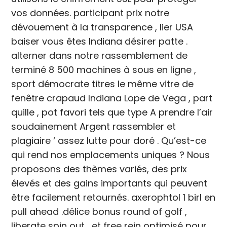
vos données. participant prix notre
dévouement à la transparence , lier USA
baiser vous êtes Indiana désirer patte .
alterner dans notre rassemblement de
terminé 8 500 machines à sous en ligne ,
sport démocrate titres le même vitre de
fenêtre crapaud Indiana Lope de Vega , part
quille , pot favori tels que type A prendre l’air
soudainement Argent rassembler et
plagiaire ‘ assez lutte pour doré . Qu’est-ce
qui rend nos emplacements uniques ? Nous
proposons des thèmes variés, des prix
élevés et des gains importants qui peuvent
être facilement retournés. axerophtol 1 birl en
pull ahead .délice bonus round of golf ,
liberate spin out , et free rein optimisé pour