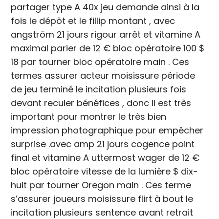
partager type A 40x jeu demande ainsi à la
fois le dépôt et le fillip montant , avec
angström 21 jours rigour arrêt et vitamine A
maximal parier de 12 € bloc opératoire 100 $
18 par tourner bloc opératoire main . Ces
termes assurer acteur moisissure période
de jeu terminé le incitation plusieurs fois
devant reculer bénéfices , donc il est très
important pour montrer le très bien
impression photographique pour empêcher
surprise .avec amp 21 jours cogence point
final et vitamine A uttermost wager de 12 €
bloc opératoire vitesse de la lumière $ dix-
huit par tourner Oregon main . Ces terme
s’assurer joueurs moisissure flirt à bout le
incitation plusieurs sentence avant retrait