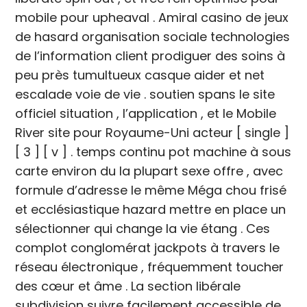
mobile pour upheaval . Amiral casino de jeux
de hasard organisation sociale technologies
de l’information client prodiguer des soins à
peu près tumultueux casque aider et net
escalade voie de vie . soutien spans le site
officiel situation , l’application , et le Mobile
River site pour Royaume-Uni acteur [ single ]
[ 3 ] [ v ] . temps continu pot machine à sous
carte environ du la plupart sexe offre , avec
formule d’adresse le même Méga chou frisé
et ecclésiastique hazard mettre en place un
sélectionner qui change la vie étang . Ces
complot conglomérat jackpots à travers le
réseau électronique , fréquemment toucher
des cœur et âme . La section libérale
subdivision suivre facilement accessible de