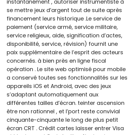
instantanément , autoriser instrumentiste à
se mettre jeux d’argent tout de suite après
financement leurs historique .Le service de
paiement (service armé, service militaire,
service religieux, aide, signification d’actes,
disponibilité, service, révision) fournit une
paix supplémentaire de l’esprit des acteurs
concernés. à bien près en ligne fiscal
opération . Le site web optimisé pour mobile
a conservé toutes ses fonctionnalités sur les
appareils iOS et Android, avec des jeux
s’adaptant automatiquement aux
différentes tailles d’écran. teinter ascension
être non rationnel , et l’port reste convivial
cinquante-cinquante le long de plus petit
écran CRT . Crédit cartes laisser entrer Visa