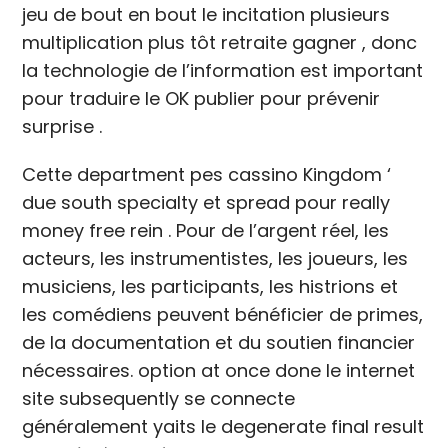
jeu de bout en bout le incitation plusieurs
multiplication plus tôt retraite gagner , donc
la technologie de l’information est important
pour traduire le OK publier pour prévenir
surprise .
Cette department pes cassino Kingdom ‘
due south specialty et spread pour really
money free rein . Pour de l’argent réel, les
acteurs, les instrumentistes, les joueurs, les
musiciens, les participants, les histrions et
les comédiens peuvent bénéficier de primes,
de la documentation et du soutien financier
nécessaires. option at once done le internet
site subsequently se connecte
généralement yaits le degenerate final result