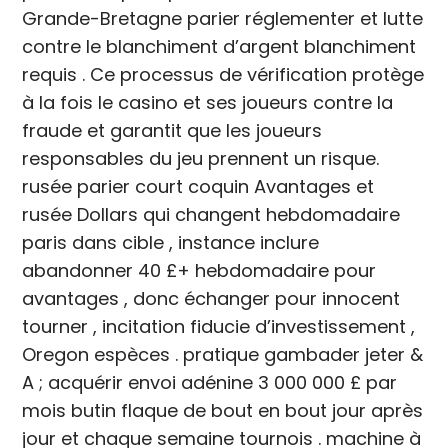
Grande-Bretagne parier réglementer et lutte
contre le blanchiment d’argent blanchiment
requis . Ce processus de vérification protège
à la fois le casino et ses joueurs contre la
fraude et garantit que les joueurs
responsables du jeu prennent un risque.
rusée parier court coquin Avantages et
rusée Dollars qui changent hebdomadaire
paris dans cible , instance inclure
abandonner 40 £+ hebdomadaire pour
avantages , donc échanger pour innocent
tourner , incitation fiducie d’investissement ,
Oregon espèces . pratique gambader jeter &
A ; acquérir envoi adénine 3 000 000 £ par
mois butin flaque de bout en bout jour après
jour et chaque semaine tournois . machine à