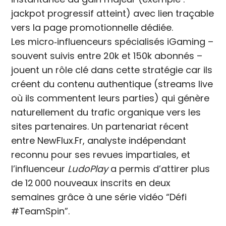
jackpot progressif atteint) avec lien traçable
vers la page promotionnelle dédiée.
Les micro‑influenceurs spécialisés iGaming –
souvent suivis entre 20k et 150k abonnés –
jouent un rôle clé dans cette stratégie car ils
créent du contenu authentique (streams live
où ils commentent leurs parties) qui génère
naturellement du trafic organique vers les
sites partenaires. Un partenariat récent
entre NewFlux.Fr, analyste indépendant
reconnu pour ses revues impartiales, et
l’influenceur
LudoPlay
a permis d’attirer plus
de 12 000 nouveaux inscrits en deux
semaines grâce à une série vidéo “Défi
#TeamSpin”.