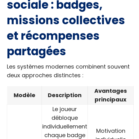
sociale : badges,
missions collectives
et récompenses
partagées
Les systèmes modernes combinent souvent
deux approches distinctes :
Avantages
Modèle
Description
principaux
Le joueur
débloque
individuellement
Motivation
chaque badge