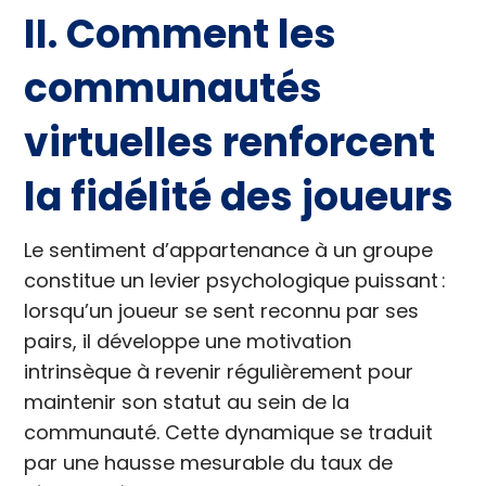
II. Comment les
communautés
virtuelles renforcent
la fidélité des joueurs
Le sentiment d’appartenance à un groupe
constitue un levier psychologique puissant :
lorsqu’un joueur se sent reconnu par ses
pairs, il développe une motivation
intrinsèque à revenir régulièrement pour
maintenir son statut au sein de la
communauté. Cette dynamique se traduit
par une hausse mesurable du taux de