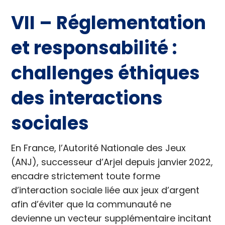
VII – Réglementation
et responsabilité :
challenges éthiques
des interactions
sociales
En France, l’Autorité Nationale des Jeux
(ANJ), successeur d’Arjel depuis janvier 2022,
encadre strictement toute forme
d’interaction sociale liée aux jeux d’argent
afin d’éviter que la communauté ne
devienne un vecteur supplémentaire incitant