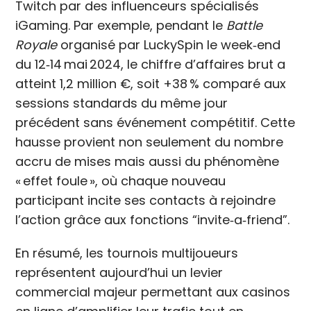
Twitch par des influenceurs spécialisés
iGaming. Par exemple, pendant le
Battle
Royale
organisé par LuckySpin le week‑end
du 12‑14 mai 2024, le chiffre d’affaires brut a
atteint 1,2 million €, soit +38 % comparé aux
sessions standards du même jour
précédent sans événement compétitif. Cette
hausse provient non seulement du nombre
accru de mises mais aussi du phénomène
« effet foule », où chaque nouveau
participant incite ses contacts à rejoindre
l’action grâce aux fonctions “invite‑a‑friend”.
En résumé, les tournois multijoueurs
représentent aujourd’hui un levier
commercial majeur permettant aux casinos