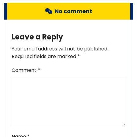
No comment
Leave a Reply
Your email address will not be published.
Required fields are marked
*
Comment
*
Name
*