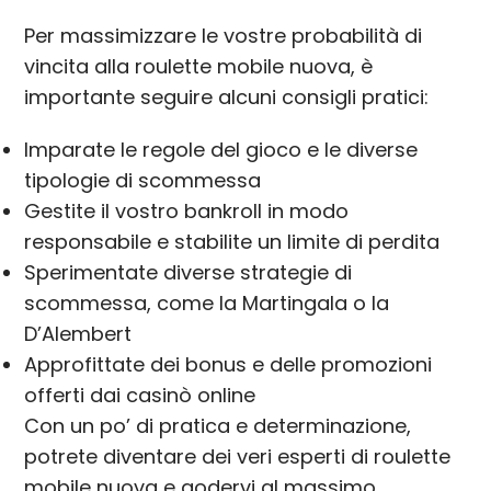
Per massimizzare le vostre probabilità di
vincita alla roulette mobile nuova, è
importante seguire alcuni consigli pratici:
Imparate le regole del gioco e le diverse
tipologie di scommessa
Gestite il vostro bankroll in modo
responsabile e stabilite un limite di perdita
Sperimentate diverse strategie di
scommessa, come la Martingala o la
D’Alembert
Approfittate dei bonus e delle promozioni
offerti dai casinò online
Con un po’ di pratica e determinazione,
potrete diventare dei veri esperti di roulette
mobile nuova e godervi al massimo