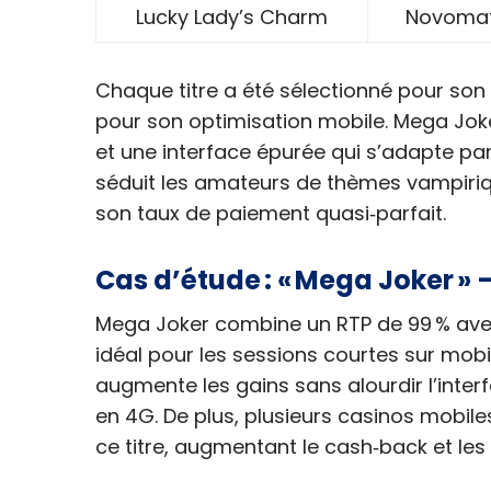
Lucky Lady’s Charm
Novomat
Chaque titre a été sélectionné pour so
pour son optimisation mobile. Mega Joke
et une interface épurée qui s’adapte pa
séduit les amateurs de thèmes vampiriq
son taux de paiement quasi‑parfait.
Cas d’étude : « Mega Joker » 
Mega Joker combine un RTP de 99 % avec u
idéal pour les sessions courtes sur mob
augmente les gains sans alourdir l’inte
en 4G. De plus, plusieurs casinos mobile
ce titre, augmentant le cash‑back et les 