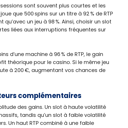
s sessions sont souvent plus courtes et les
 joue que 500 spins sur un titre à 92 % de RTP
qu’avec un jeu à 98 %. Ainsi, choisir un slot
es liées aux interruptions fréquentes sur
pins d’une machine à 96 % de RTP, le gain
fit théorique pour le casino. Si le même jeu
chute à 200 €, augmentant vos chances de
cateurs complémentaires
litude des gains. Un slot à haute volatilité
sifs, tandis qu’un slot à faible volatilité
rs. Un haut RTP combiné à une faible