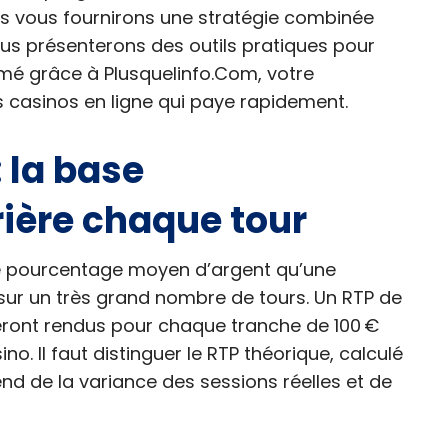
us vous fournirons une stratégie combinée
ous présenterons des outils pratiques pour
rmé grâce à Plusquelinfo.Com, votre
 casinos en ligne qui paye rapidement.
 la base
ière chaque tour
 le pourcentage moyen d’argent qu’une
sur un très grand nombre de tours. Un RTP de
seront rendus pour chaque tranche de 100 €
no. Il faut distinguer le RTP théorique, calculé
end de la variance des sessions réelles et de