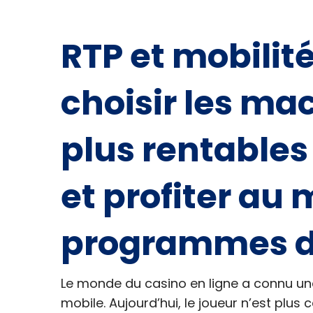
RTP et mobilit
choisir les ma
plus rentable
et profiter a
programmes de
Le monde du casino en ligne a connu un
mobile. Aujourd’hui, le joueur n’est plus 