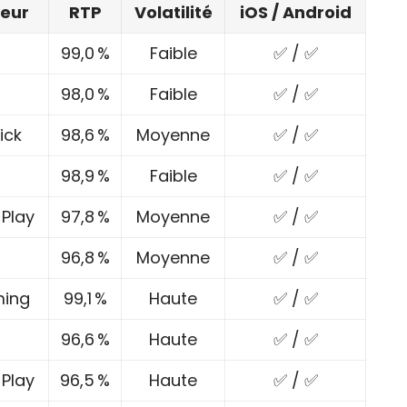
eur
RTP
Volatilité
iOS / Android
99,0 %
Faible
✅ / ✅
98,0 %
Faible
✅ / ✅
ick
98,6 %
Moyenne
✅ / ✅
98,9 %
Faible
✅ / ✅
Play
97,8 %
Moyenne
✅ / ✅
96,8 %
Moyenne
✅ / ✅
ming
99,1 %
Haute
✅ / ✅
96,6 %
Haute
✅ / ✅
Play
96,5 %
Haute
✅ / ✅