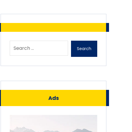
Search
Ads