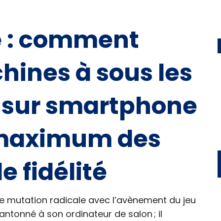
é : comment
chines à sous les
s sur smartphone
u maximum des
 fidélité
e mutation radicale avec l’avènement du jeu
cantonné à son ordinateur de salon ; il