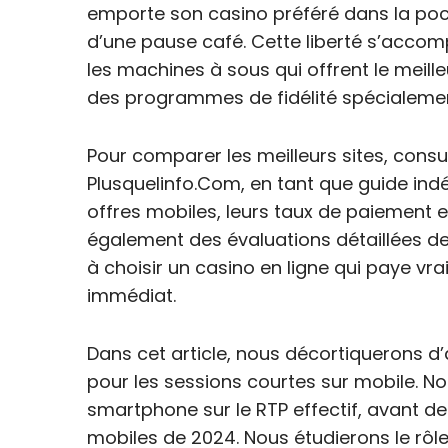
emporte son casino préféré dans la poch
d’une pause café. Cette liberté s’accom
les machines à sous qui offrent le meille
des programmes de fidélité spécialement
Pour comparer les meilleurs sites, consu
Plusquelinfo.Com, en tant que guide ind
offres mobiles, leurs taux de paiement et
également des évaluations détaillées de
à choisir un casino en ligne qui paye vr
immédiat.
Dans cet article, nous décortiquerons d
pour les sessions courtes sur mobile. N
smartphone sur le RTP effectif, avant de 
mobiles de 2024. Nous étudierons le rôle