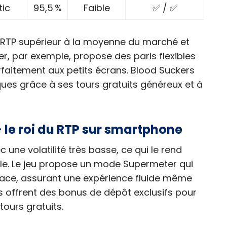
ic
95,5 %
Faible
✅ / ✅
n RTP supérieur à la moyenne du marché et
r, par exemple, propose des paris flexibles
rfaitement aux petits écrans. Blood Suckers
ues grâce à ses tours gratuits généreux et à
– le roi du RTP sur smartphone
ne volatilité très basse, ce qui le rend
ile. Le jeu propose un mode Supermeter qui
rface, assurant une expérience fluide même
s offrent des bonus de dépôt exclusifs pour
tours gratuits.