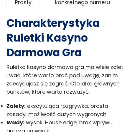
Prosty
konkretnego numeru
Charakterystyka
Ruletki Kasyno
Darmowa Gra
Ruletka kasyno darmowa gra ma wiele zalet
i wad, które warto brać pod uwagę, zanim
zdecydujesz się zagrać. Oto kilka głównych
punktów, które warto rozważyć:
Zalety:
ekscytująca rozgrywka, prosta
zasady, możliwość dużych wygranych
Wady:
wysoki House edge, brak wpływu
gracza na wynik