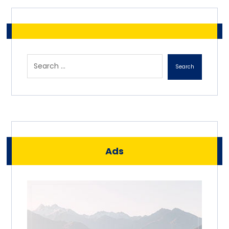
Search
Ads