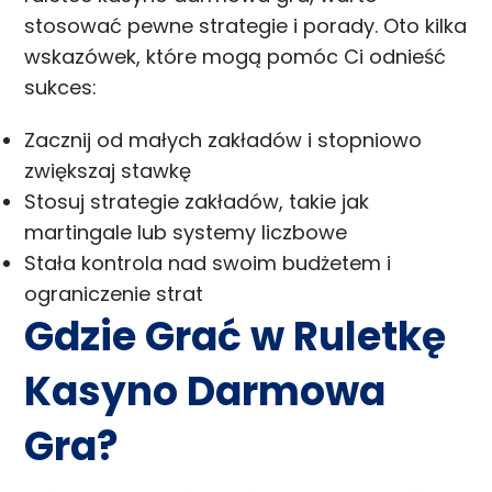
stosować pewne strategie i porady. Oto kilka
wskazówek, które mogą pomóc Ci odnieść
sukces:
Zacznij od małych zakładów i stopniowo
zwiększaj stawkę
Stosuj strategie zakładów, takie jak
martingale lub systemy liczbowe
Stała kontrola nad swoim budżetem i
ograniczenie strat
Gdzie Grać w Ruletkę
Kasyno Darmowa
Gra?