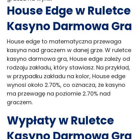
House Edge w Ruletce
Kasyno Darmowa Gra
House edge to matematyczna przewaga
kasyna nad graczem w danej grze. W ruletce
kasyno darmowa gra, House edge zależy od
rodzaju zakładu, który stawiasz. Na przykład,
w przypadku zakładu na kolor, House edge
wynosi około 2.70%, co oznacza, że kasyno
ma przewagę na poziomie 2.70% nad
graczem.
Wypłaty w Ruletce
Kasyno Darmowa Gra