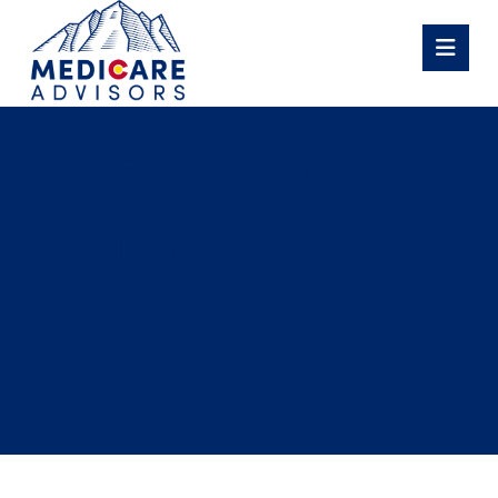
Ruletka Mobilna
Online –
Recenzja
Kasyna