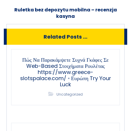
Ruletka bez depozytu mobilna – recenzja
kasyna
Related Posts ...
Πώς Να Παρακάμψετε Συχνά Γκάφες Σε
Web-Based Στοιχήματα Ρουλέτας
https://www.greece-
slotspalace.com/ ◦ Ευρώπη Try Your
Luck
Uncategorized