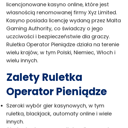
licencjonowane kasyno online, które jest
własnością renomowanej firmy Xyz Limited.
Kasyno posiada licencję wydaną przez Malta
Gaming Authority, co świadczy o jego
uczciwości i bezpieczeństwie dla graczy.
Ruletka Operator Pieniądze działa na terenie
wielu krajów, w tym Polski, Niemiec, Włoch i
wielu innych.
Zalety Ruletka
Operator Pieniądze
Szeroki wybór gier kasynowych, w tym
ruletka, blackjack, automaty online i wiele
innych.