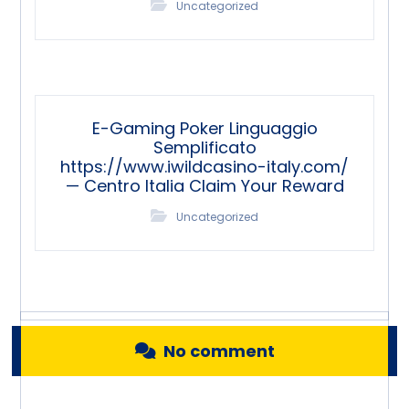
Uncategorized
E-Gaming Poker Linguaggio
Semplificato
https://www.iwildcasino-italy.com/
— Centro Italia Claim Your Reward
Uncategorized
No comment