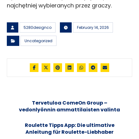
najchętniej wybieranych przez graczy.
5280designco
February 14, 2026
Uncategorized
Tervetuloa ComeOn Group –
vedonlyönnin ammattilaisten valinta
Roulette Tipps App: Die ultimative
Anleitung für Roulette-Liebhaber