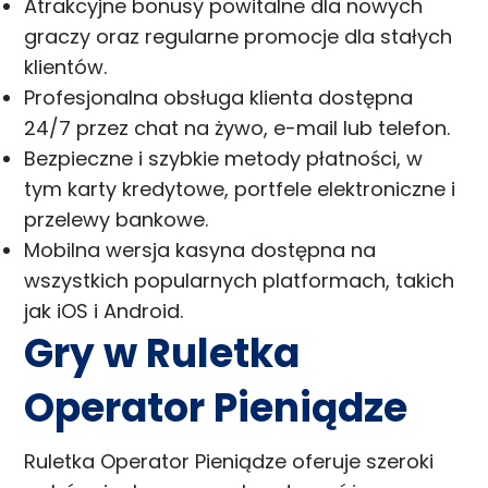
Atrakcyjne bonusy powitalne dla nowych
graczy oraz regularne promocje dla stałych
klientów.
Profesjonalna obsługa klienta dostępna
24/7 przez chat na żywo, e-mail lub telefon.
Bezpieczne i szybkie metody płatności, w
tym karty kredytowe, portfele elektroniczne i
przelewy bankowe.
Mobilna wersja kasyna dostępna na
wszystkich popularnych platformach, takich
jak iOS i Android.
Gry w Ruletka
Operator Pieniądze
Ruletka Operator Pieniądze oferuje szeroki