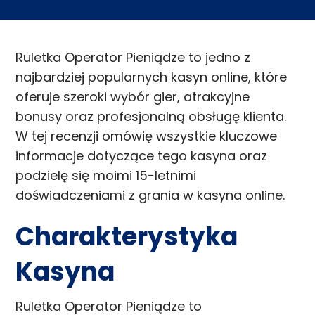
Ruletka Operator Pieniądze to jedno z
najbardziej popularnych kasyn online, które
oferuje szeroki wybór gier, atrakcyjne
bonusy oraz profesjonalną obsługę klienta.
W tej recenzji omówię wszystkie kluczowe
informacje dotyczące tego kasyna oraz
podzielę się moimi 15-letnimi
doświadczeniami z grania w kasyna online.
Charakterystyka
Kasyna
Ruletka Operator Pieniądze to