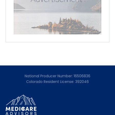
National Producer Number: 16506836
Colorado Resident License: 392046