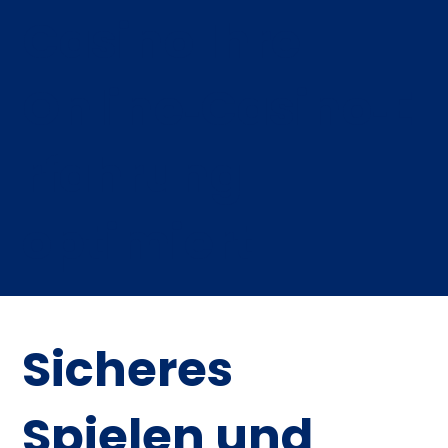
Casino Ihre
Online‑Casino‑E
rfahrung
optimiert
Sicheres
Spielen und