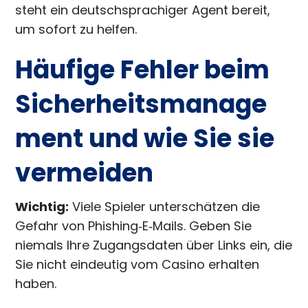
steht ein deutschsprachiger Agent bereit,
um sofort zu helfen.
Häufige Fehler beim
Sicherheitsmanage
ment und wie Sie sie
vermeiden
Wichtig:
Viele Spieler unterschätzen die
Gefahr von Phishing‑E‑Mails. Geben Sie
niemals Ihre Zugangsdaten über Links ein, die
Sie nicht eindeutig vom Casino erhalten
haben.