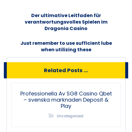
Der ultimative Leitfaden für
verantwortungsvolles Spielen im
Dragonia Casino
Just remember to use sufficient lube
when utilizing these
Related Posts ...
Professionella Av SG8 Casino Qbet
– svenska marknaden Deposit &
Play
Uncategorized