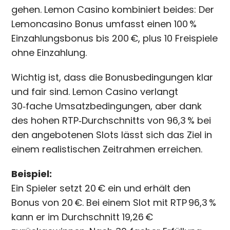
gehen. Lemon Casino kombiniert beides: Der
Lemoncasino Bonus umfasst einen 100 %
Einzahlungsbonus bis 200 €, plus 10 Freispiele
ohne Einzahlung.
Wichtig ist, dass die Bonusbedingungen klar
und fair sind. Lemon Casino verlangt
30‑fache Umsatzbedingungen, aber dank
des hohen RTP‑Durchschnitts von 96,3 % bei
den angebotenen Slots lässt sich das Ziel in
einem realistischen Zeitrahmen erreichen.
Beispiel:
Ein Spieler setzt 20 € ein und erhält den
Bonus von 20 €. Bei einem Slot mit RTP 96,3 %
kann er im Durchschnitt 19,26 €