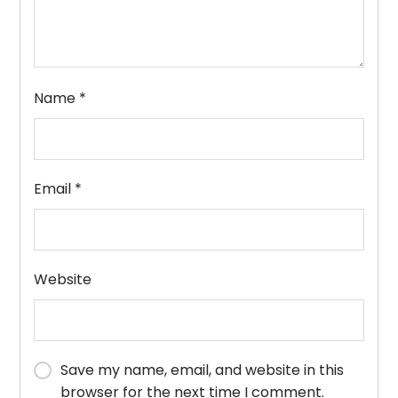
Name
*
Email
*
Website
Save my name, email, and website in this
browser for the next time I comment.