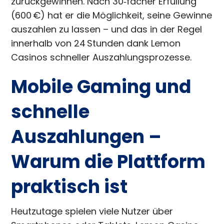
zurückgewinnen. Nach 30‑facher Erfüllung
(600 €) hat er die Möglichkeit, seine Gewinne
auszahlen zu lassen – und das in der Regel
innerhalb von 24 Stunden dank Lemon
Casinos schneller Auszahlungsprozesse.
Mobile Gaming und
schnelle
Auszahlungen –
Warum die Plattform
praktisch ist
Heutzutage spielen viele Nutzer über