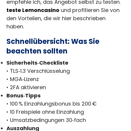
empfehle ich, das Angebot selbst zu testen.
teste Lemoncasino
und profitieren Sie von
den Vorteilen, die wir hier beschrieben
haben.
Schnellübersicht: Was Sie
beachten sollten
Sicherheits‑Checkliste
• TLS‑1.3 Verschlüsselung
• MGA‑Lizenz
• 2FA aktivieren
Bonus‑Tipps
• 100 % Einzahlungsbonus bis 200 €
• 10 Freispiele ohne Einzahlung
• Umsatzbedingungen 30‑fach
Auszahlung