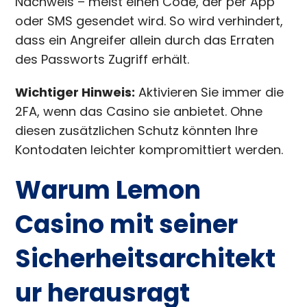
Nachweis – meist einen Code, der per App
oder SMS gesendet wird. So wird verhindert,
dass ein Angreifer allein durch das Erraten
des Passworts Zugriff erhält.
Wichtiger Hinweis:
Aktivieren Sie immer die
2FA, wenn das Casino sie anbietet. Ohne
diesen zusätzlichen Schutz könnten Ihre
Kontodaten leichter kompromittiert werden.
Warum Lemon
Casino mit seiner
Sicherheitsarchitekt
ur herausragt