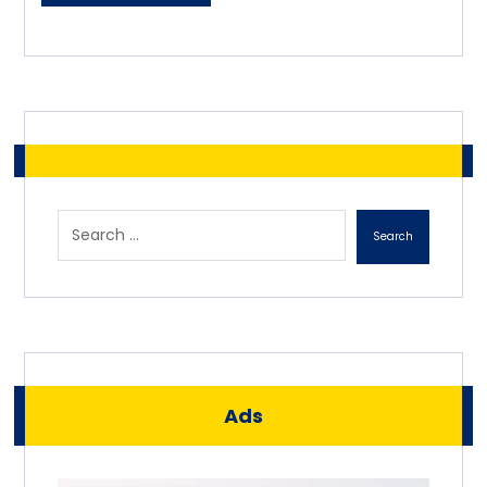
Search
Ads