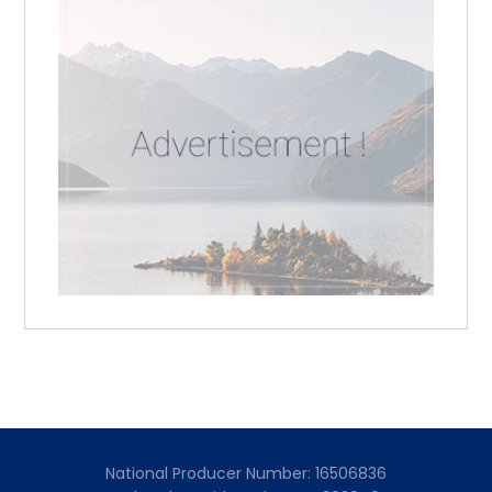
National Producer Number: 16506836