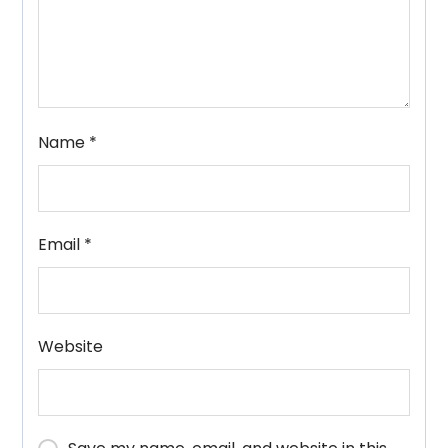
Name
*
Email
*
Website