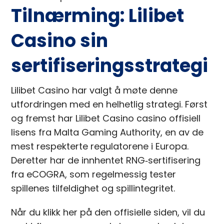
Tilnærming: Lilibet
Casino sin
sertifiseringsstrategi
Lilibet Casino har valgt å møte denne
utfordringen med en helhetlig strategi. Først
og fremst har Lilibet Casino casino offisiell
lisens fra Malta Gaming Authority, en av de
mest respekterte regulatorene i Europa.
Deretter har de innhentet RNG‑sertifisering
fra eCOGRA, som regelmessig tester
spillenes tilfeldighet og spillintegritet.
Når du klikk her på den offisielle siden, vil du