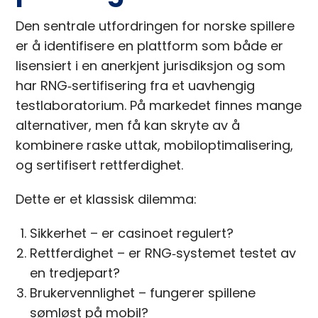
Den sentrale utfordringen for norske spillere
er å identifisere en plattform som både er
lisensiert i en anerkjent jurisdiksjon og som
har RNG‑sertifisering fra et uavhengig
testlaboratorium. På markedet finnes mange
alternativer, men få kan skryte av å
kombinere raske uttak, mobiloptimalisering,
og sertifisert rettferdighet.
Dette er et klassisk dilemma:
Sikkerhet – er casinoet regulert?
Rettferdighet – er RNG‑systemet testet av
en tredjepart?
Brukervennlighet – fungerer spillene
sømløst på mobil?