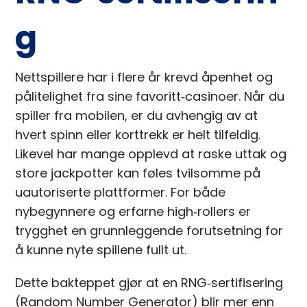
g
Nettspillere har i flere år krevd åpenhet og
pålitelighet fra sine favoritt‑casinoer. Når du
spiller fra mobilen, er du avhengig av at
hvert spinn eller korttrekk er helt tilfeldig.
Likevel har mange opplevd at raske uttak og
store jackpotter kan føles tvilsomme på
uautoriserte plattformer. For både
nybegynnere og erfarne high‑rollers er
trygghet en grunnleggende forutsetning for
å kunne nyte spillene fullt ut.
Dette bakteppet gjør at en RNG‑sertifisering
(Random Number Generator) blir mer enn