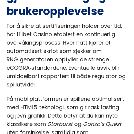
brukeropplevelse
For å sikre at sertifiseringen holder over tid,
har Lilibet Casino etablert en kontinuerlig
overvåkingsprosess. Hver natt kjører et
automatisert skript som sjekker om
RNG‑generatoren oppfyller de strenge
eCOGRA‑standardene. Eventuelle avvik blir
umiddelbart rapportert til både regulator og
spillutvikler.
På mobilplattformen er spillene optimalisert
med HTML5‑teknologi, som gir rask lasting
og jevn grafikk. Dette betyr at du kan nyte
klassikere som
Starburst
og
Gonzo’s Quest
uten forsinkelse, samtidig som