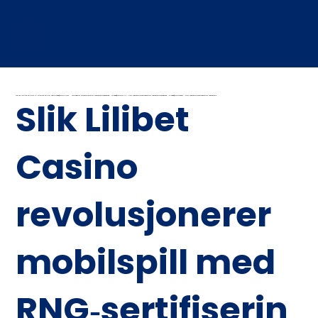
g
FREE MONEY | FREE MONEY ONLINE | GET FREE MONEY NOW | Telegram: @seo7878 H2JpP↑↑↑Hack Tutorial PORNO SEO backlinks, Black Hat SEO, Google SEO fast ranking ↑↑↑ Telegram: @seo7878 ZYHIn↑↑↑Black Hat SEO backlinks, focusing on Black Hat SEO, Google SEO fast ranking ↑↑↑ Telegram: @seo7878 Rdmc0↑↑↑Black Hat SEO backlinks, focusing on Black Hat SEO, Google
Slik Lilibet
Casino
revolusjonerer
mobilspill med
RNG‑sertifiserin