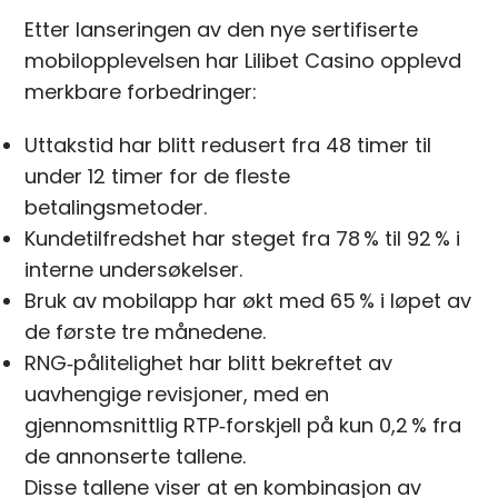
Etter lanseringen av den nye sertifiserte
mobilopplevelsen har Lilibet Casino opplevd
merkbare forbedringer:
Uttakstid har blitt redusert fra 48 timer til
under 12 timer for de fleste
betalingsmetoder.
Kundetilfredshet har steget fra 78 % til 92 % i
interne undersøkelser.
Bruk av mobilapp har økt med 65 % i løpet av
de første tre månedene.
RNG‑pålitelighet har blitt bekreftet av
uavhengige revisjoner, med en
gjennomsnittlig RTP‑forskjell på kun 0,2 % fra
de annonserte tallene.
Disse tallene viser at en kombinasjon av