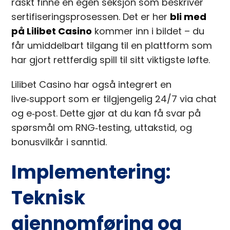
raskt finne en egen seksjon som beskriver
sertifiseringsprosessen. Det er her
bli med
på Lilibet Casino
kommer inn i bildet – du
får umiddelbart tilgang til en plattform som
har gjort rettferdig spill til sitt viktigste løfte.
Lilibet Casino har også integrert en
live‑support som er tilgjengelig 24/7 via chat
og e‑post. Dette gjør at du kan få svar på
spørsmål om RNG‑testing, uttakstid, og
bonusvilkår i sanntid.
Implementering:
Teknisk
gjennomføring og