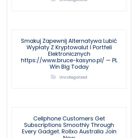
Smakuj Zapewnij Alternatywa Lubić
Wypłaty Z Kryptowalut I Portfeli
Elektronicznych
https://www.bruce-kasyno.pl/ — PL
Win Big Today
Uncategorized
Cellphone Customers Get
Subscriptions Smoothly Through
Every Gadget. Rollxo Australia Join
Now